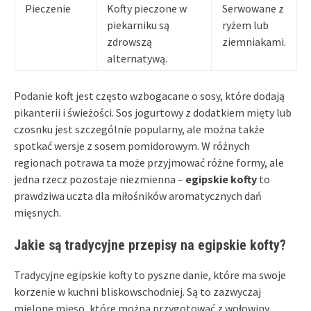
Pieczenie
Kofty pieczone w
Serwowane z
piekarniku są
ryżem lub
zdrowszą
ziemniakami.
alternatywą.
Podanie koft jest często wzbogacane o sosy, które dodają
pikanterii i świeżości. Sos jogurtowy z dodatkiem mięty lub
czosnku jest szczególnie popularny, ale można także
spotkać wersje z sosem pomidorowym. W różnych
regionach potrawa ta może przyjmować różne formy, ale
jedna rzecz pozostaje niezmienna –
egipskie kofty
to
prawdziwa uczta dla miłośników aromatycznych dań
mięsnych.
Jakie są tradycyjne przepisy na egipskie kofty?
Tradycyjne egipskie kofty to pyszne danie, które ma swoje
korzenie w kuchni bliskowschodniej. Są to zazwyczaj
mielone mięso, które można przygotować z wołowiny,