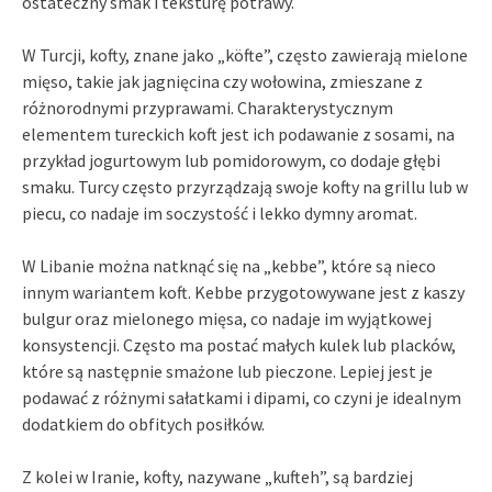
ostateczny smak i teksturę potrawy.
W Turcji, kofty, znane jako „köfte”, często zawierają mielone
mięso, takie jak jagnięcina czy wołowina, zmieszane z
różnorodnymi przyprawami. Charakterystycznym
elementem tureckich koft jest ich podawanie z sosami, na
przykład jogurtowym lub pomidorowym, co dodaje głębi
smaku. Turcy często przyrządzają swoje kofty na grillu lub w
piecu, co nadaje im soczystość i lekko dymny aromat.
W Libanie można natknąć się na „kebbe”, które są nieco
innym wariantem koft. Kebbe przygotowywane jest z kaszy
bulgur oraz mielonego mięsa, co nadaje im wyjątkowej
konsystencji. Często ma postać małych kulek lub placków,
które są następnie smażone lub pieczone. Lepiej jest je
podawać z różnymi sałatkami i dipami, co czyni je idealnym
dodatkiem do obfitych posiłków.
Z kolei w Iranie, kofty, nazywane „kufteh”, są bardziej