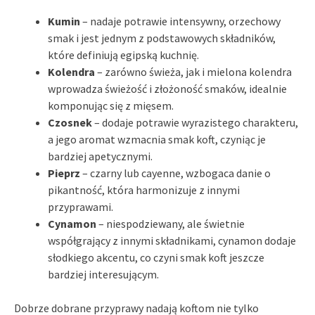
Kumin
– nadaje potrawie intensywny, orzechowy
smak i jest jednym z podstawowych składników,
które definiują egipską kuchnię.
Kolendra
– zarówno świeża, jak i mielona kolendra
wprowadza świeżość i złożoność smaków, idealnie
komponując się z mięsem.
Czosnek
– dodaje potrawie wyrazistego charakteru,
a jego aromat wzmacnia smak koft, czyniąc je
bardziej apetycznymi.
Pieprz
– czarny lub cayenne, wzbogaca danie o
pikantność, która harmonizuje z innymi
przyprawami.
Cynamon
– niespodziewany, ale świetnie
współgrający z innymi składnikami, cynamon dodaje
słodkiego akcentu, co czyni smak koft jeszcze
bardziej interesującym.
Dobrze dobrane przyprawy nadają koftom nie tylko