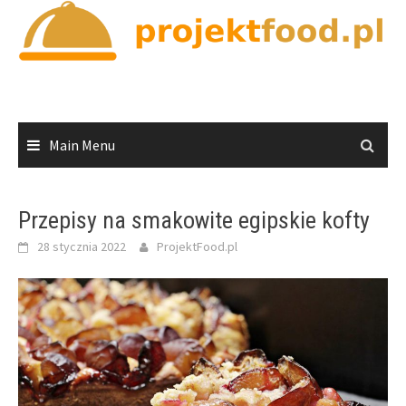
Skip
to
content
Main Menu
Przepisy na smakowite egipskie kofty
28 stycznia 2022
ProjektFood.pl