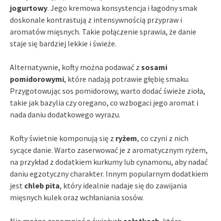
jogurtowy
. Jego kremowa konsystencja i łagodny smak
doskonale kontrastują z intensywnością przypraw i
aromatów mięsnych. Takie połączenie sprawia, że danie
staje się bardziej lekkie i świeże.
Alternatywnie, kofty można podawać z
sosami
pomidorowymi
, które nadają potrawie głębię smaku.
Przygotowując sos pomidorowy, warto dodać świeże zioła,
takie jak bazylia czy oregano, co wzbogaci jego aromat i
nada daniu dodatkowego wyrazu.
Kofty świetnie komponują się z
ryżem
, co czyni z nich
sycące danie. Warto zaserwować je z aromatycznym ryżem,
na przykład z dodatkiem kurkumy lub cynamonu, aby nadać
daniu egzotyczny charakter. Innym popularnym dodatkiem
jest
chleb pita
, który idealnie nadaje się do zawijania
mięsnych kulek oraz wchłaniania sosów.
Nie można zapomnieć o świeżych
sałatkach
, które