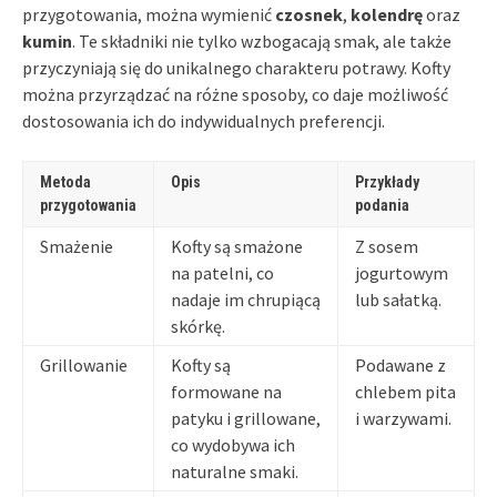
przygotowania, można wymienić
czosnek
,
kolendrę
oraz
kumin
. Te składniki nie tylko wzbogacają smak, ale także
przyczyniają się do unikalnego charakteru potrawy. Kofty
można przyrządzać na różne sposoby, co daje możliwość
dostosowania ich do indywidualnych preferencji.
Metoda
Opis
Przykłady
przygotowania
podania
Smażenie
Kofty są smażone
Z sosem
na patelni, co
jogurtowym
nadaje im chrupiącą
lub sałatką.
skórkę.
Grillowanie
Kofty są
Podawane z
formowane na
chlebem pita
patyku i grillowane,
i warzywami.
co wydobywa ich
naturalne smaki.