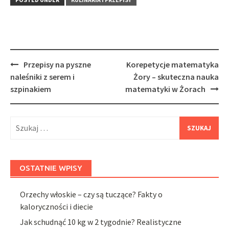
Post
Przepisy na pyszne
Korepetycje matematyka
navigation
naleśniki z serem i
Żory – skuteczna nauka
szpinakiem
matematyki w Żorach
Szukaj:
OSTATNIE WPISY
Orzechy włoskie – czy są tuczące? Fakty o
kaloryczności i diecie
Jak schudnąć 10 kg w 2 tygodnie? Realistyczne