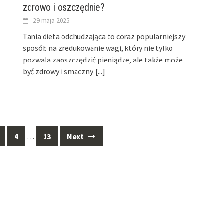
zdrowo i oszczędnie?
29 maja 2025
Tania dieta odchudzająca to coraz popularniejszy
sposób na zredukowanie wagi, który nie tylko
pozwala zaoszczędzić pieniądze, ale także może
być zdrowy i smaczny.
[...]
4
…
13
Next