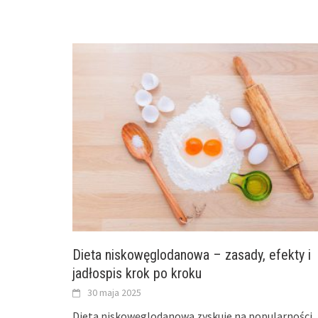
Dieta niskowęglodanowa – zasady, efekty i
jadłospis krok po kroku
30 maja 2025
Dieta niskowęglodanowa zyskuje na popularności