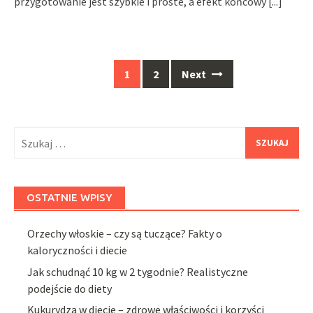
przygotowanie jest szybkie i proste, a efekt końcowy
[...]
Posts
1
2
Next
navigation
Szukaj:
OSTATNIE WPISY
Orzechy włoskie – czy są tuczące? Fakty o
kaloryczności i diecie
Jak schudnąć 10 kg w 2 tygodnie? Realistyczne
podejście do diety
Kukurydza w diecie – zdrowe właściwości i korzyści