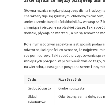
Jakie są różnice między pizzą deep dish a
Główna różnica między pizzą deep dish a tradycyjną
charakteryzuje się grubszym, chlebowym ciastem,
umieszczenie dużej ilości składników wewnątrz. Z ko
chrupiące i pieczone na płaskiej blasze. Taki sposó
dodatki, pływają na wierzchu, a nie są schowane w c
Kolejnym istotnym aspektem jest sposób podawania 
odwrotnej kolejności, co oznacza, że najpierw umie
sos pomidorowy. Taki sposób przygotowania sprawia
mniejszych porcjach. W przeciwieństwie do tego, 
na wierzchu, a następnie posypana serem i innymi 
Cecha
Pizza Deep Dish
Grubość ciasta
Grube i puszyste
Układ
Odwrócony: ser na dole, sos 
składników