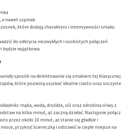
ynka
i, a nawet szpinak
y czosnek, które dodają charakteru i intensywności smaku
dzić do odkrycia niezwykłych i osobistych połączeń
h będzie wyjątkowa.
?
aniały sposób na delektowanie się smakiem tej klasycznej
etapów, które pozwolą uzyskać idealne ciasto oraz soczyste
ładniki: mąka, woda, drożdże, sól oraz odrobina oliwy z
 odstaw na kilka minut, aż zaczną działać. Następnie połącz
asto przez około 10 minut, aż stanie się gładkie i
misce, przykryć ściereczką i odstawić w ciepłe miejsce na