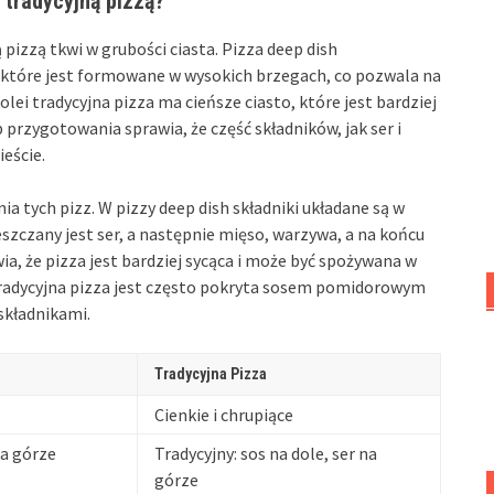
 tradycyjną pizzą?
 pizzą tkwi w grubości ciasta. Pizza deep dish
 które jest formowane w wysokich brzegach, co pozwala na
lei tradycyjna pizza ma cieńsze ciasto, które jest bardziej
b przygotowania sprawia, że część składników, jak ser i
ieście.
tych pizz. W pizzy deep dish składniki układane są w
szczany jest ser, a następnie mięso, warzywa, a na końcu
, że pizza jest bardziej sycąca i może być spożywana w
tradycyjna pizza jest często pokryta sosem pomidorowym
składnikami.
Tradycyjna Pizza
Cienkie i chrupiące
na górze
Tradycyjny: sos na dole, ser na
górze