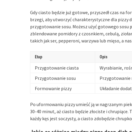
Gdy ciasto będzie już gotowe, przyszedł czas na for
brzegi, aby utworzyć charakterystyczne dla pizzy 
przygotowanie sosu. Możesz użyć gotowego sosu 
zblendowane pomidory z czosnkiem, cebulą, zioła
takich jak ser, pepperoni, warzywa lub mięso, a na
Etap
Opis
Przygotowanie ciasta
Wyrabianie, rośn
Przygotowanie sosu
Przygotowanie 
Formowanie pizzy
Układanie dodat
Po uformowaniu pizzy umieść ją w nagrzanym pieka
30-40 minut, aż ciasto będzie złociste i chrupiące.
każdy kęs jest soczysty, a ciasto zdobędzie chrupko