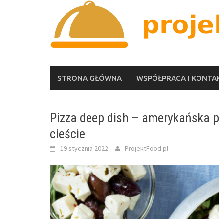
Skip
to
content
STRONA GŁÓWNA
WSPÓŁPRACA I KONTA
Pizza deep dish – amerykańska p
cieście
19 stycznia 2022
ProjektFood.pl