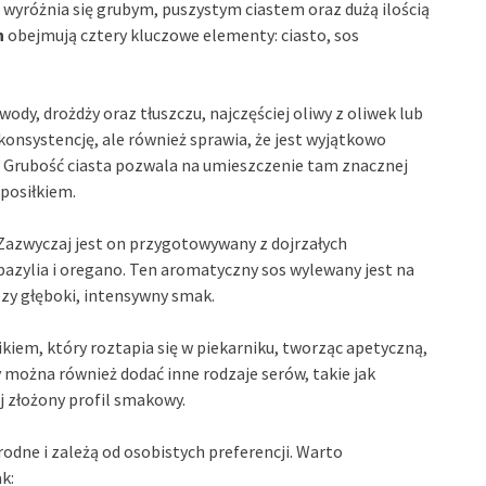
 wyróżnia się grubym, puszystym ciastem oraz dużą ilością
h
obejmują cztery kluczowe elementy: ciasto, sos
wody, drożdży oraz tłuszczu, najczęściej oliwy z oliwek lub
konsystencję, ale również sprawia, że jest wyjątkowo
u. Grubość ciasta pozwala na umieszczenie tam znacznej
 posiłkiem.
 Zazwyczaj jest on przygotowywany z dojrzałych
 bazylia i oregano. Ten aromatyczny sos wylewany jest na
zzy głęboki, intensywny smak.
ikiem, który roztapia się w piekarniku, tworząc apetyczną,
 można również dodać inne rodzaje serów, takie jak
j złożony profil smakowy.
odne i zależą od osobistych preferencji. Warto
k: