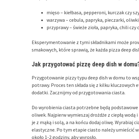
mięso – kiełbasa, pepperoni, kurczak czy sz
warzywa – cebula, papryka, pieczarki, oliwk
przyprawy – świeże zioła, papryka, chili cz
Eksperymentowanie z tymi składnikami może prowa
smakowych, które sprawią, że każda pizza deep dis
Jak przygotować pizzę deep dish w domu
Przygotowanie pizzy typu deep dish w domu to wsp
potrawy. Proces ten składa się z kilku kluczowych 
dodatki. Zacznijmy od przygotowania ciasta.
Do wyrobienia ciasta potrzebne będą podstawowe sk
oliwek. Najpierw wymieszaj drożdże z ciepłą wodą i
je z mąką i solą, a na końcu dodaj oliwę. Wyrabiaj ci
elastyczne. Po tym etapie ciasto należy umieścić w 
około 1-2 godziny, aby wyrosło.