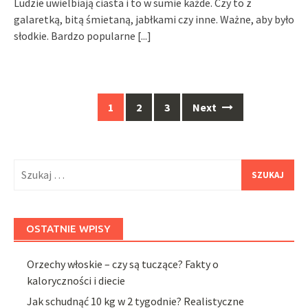
Ludzie uwielbiają ciasta i to w sumie każde. Czy to z
galaretką, bitą śmietaną, jabłkami czy inne. Ważne, aby było
słodkie. Bardzo popularne
[...]
Posts
1
2
3
Next
navigation
Szukaj:
OSTATNIE WPISY
Orzechy włoskie – czy są tuczące? Fakty o
kaloryczności i diecie
Jak schudnąć 10 kg w 2 tygodnie? Realistyczne