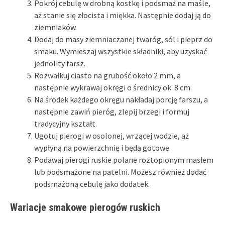
Pokrój cebulę w drobną kostkę i podsmaż na maśle,
aż stanie się złocista i miękka. Następnie dodaj ją do
ziemniaków.
Dodaj do masy ziemniaczanej twaróg, sól i pieprz do
smaku. Wymieszaj wszystkie składniki, aby uzyskać
jednolity farsz.
Rozwałkuj ciasto na grubość około 2 mm, a
następnie wykrawaj okręgi o średnicy ok. 8 cm.
Na środek każdego okręgu nakładaj porcję farszu, a
następnie zawiń pieróg, zlepij brzegi i formuj
tradycyjny kształt.
Ugotuj pierogi w osolonej, wrzącej wodzie, aż
wypłyną na powierzchnię i będą gotowe.
Podawaj pierogi ruskie polane roztopionym masłem
lub podsmażone na patelni. Możesz również dodać
podsmażoną cebulę jako dodatek.
Wariacje smakowe pierogów ruskich