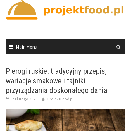
Skip
to
content
Main Menu
Pierogi ruskie: tradycyjny przepis,
wariacje smakowe i tajniki
przyrządzania doskonałego dania
23 lutego 2023
ProjektFood.pl