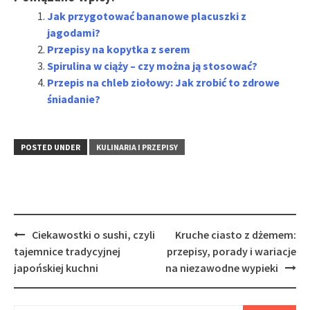
Jak przygotować bananowe placuszki z
jagodami?
Przepisy na kopytka z serem
Spirulina w ciąży – czy można ją stosować?
Przepis na chleb ziołowy: Jak zrobić to zdrowe
śniadanie?
POSTED UNDER
KULINARIA I PRZEPISY
Post
Ciekawostki o sushi, czyli
Kruche ciasto z dżemem:
navigation
tajemnice tradycyjnej
przepisy, porady i wariacje
japońskiej kuchni
na niezawodne wypieki