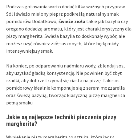
Podczas gotowania warto dodać kilka ważnych przypraw.
Sól i świeżo mielony pieprz podkreślą naturalny smak
pomidorów. Dodatkowo,
świeże zioła
takie jak bazylia czy
oregano dodadzą aromatu, który jest charakterystyczny dla
pizzy margherita. Świeża bazylia to doskonały wybór, ale
możesz użyć również ziół suszonych, które będą miały
intensywniejszy smak.
Na koniec, po odparowaniu nadmiaru wody, zblenduj sos,
aby uzyskać gładką konsystencję. Nie powinien być zbyt
rzadki, aby dobrze trzymał się ciasta na pizzę. Taki sos
pomidorowy idealnie komponuje się z serem mozzarella
oraz świeżą bazylią, tworząc klasyczną pizzę margherita
pełną smaku.
Jakie są najlepsze techniki pieczenia pizzy
margherita?
Wypiekanie pizzy margherita to sztuka, która łączy