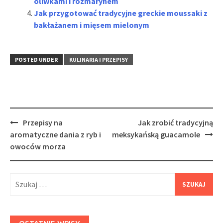
oliwkami i rozmarynem
Jak przygotować tradycyjne greckie moussaki z
bakłażanem i mięsem mielonym
POSTED UNDER
KULINARIA I PRZEPISY
Post
Przepisy na
Jak zrobić tradycyjną
navigation
aromatyczne dania z ryb i
meksykańską guacamole
owoców morza
Szukaj: