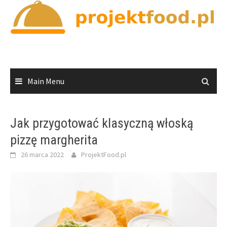
Skip
to
content
Main Menu
Jak przygotować klasyczną włoską
pizzę margherita
26 marca 2022
ProjektFood.pl