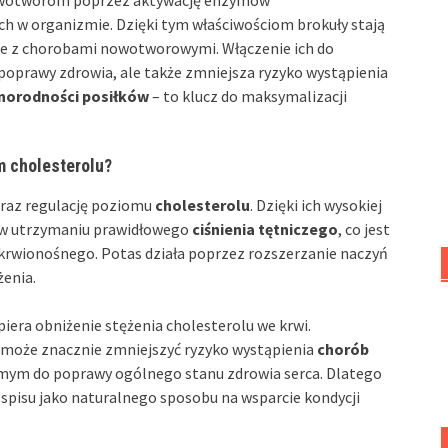
owotworom poprzez aktywację enzymów
h w organizmie. Dzięki tym właściwościom brokuły stają
e z chorobami nowotworowymi. Włączenie ich do
o poprawy zdrowia, ale także zmniejsza ryzyko wystąpienia
norodności posiłków
– to klucz do maksymalizacji
m cholesterolu?
raz regulację poziomu
cholesterolu
. Dzięki ich wysokiej
 w utrzymaniu prawidłowego
ciśnienia tętniczego
, co jest
krwionośnego. Potas działa poprzez rozszerzanie naczyń
żenia.
piera obniżenie stężenia cholesterolu we krwi.
może znacznie zmniejszyć ryzyko wystąpienia
chorób
samym do poprawy ogólnego stanu zdrowia serca. Dlatego
spisu jako naturalnego sposobu na wsparcie kondycji