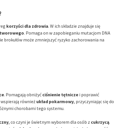
?
ereg
korzyści dla zdrowia
. W ich składzie znajduje się
tworowego
. Pomaga on w zapobieganiu mutacjom DNA
e brokułów może zmniejszyć ryzyko zachorowania na
ce
. Pomagają obniżyć
ciśnienie tętnicze
i poprawić
a wspierają również
układ pokarmowy
, przyczyniając się do
 różnymi chorobami tego systemu.
iczny
, co czyni je świetnym wyborem dla osób z
cukrzycą
.