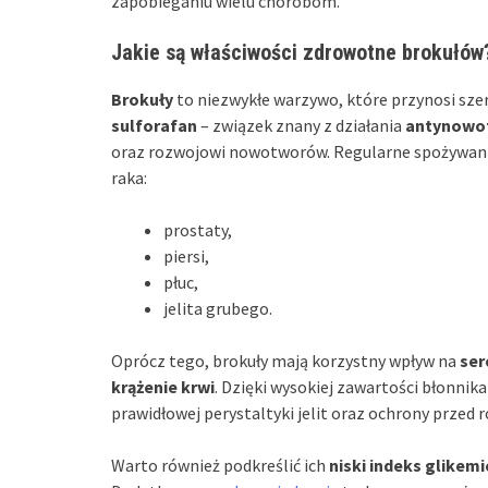
zapobieganiu wielu chorobom.
Jakie są właściwości zdrowotne brokułów
Brokuły
to niezwykłe warzywo, które przynosi sz
sulforafan
– związek znany z działania
antynowo
oraz rozwojowi nowotworów. Regularne spożywani
raka:
prostaty,
piersi,
płuc,
jelita grubego.
Oprócz tego, brokuły mają korzystny wpływ na
ser
krążenie krwi
. Dzięki wysokiej zawartości błonnik
prawidłowej perystaltyki jelit oraz ochrony przed
Warto również podkreślić ich
niski indeks glikem