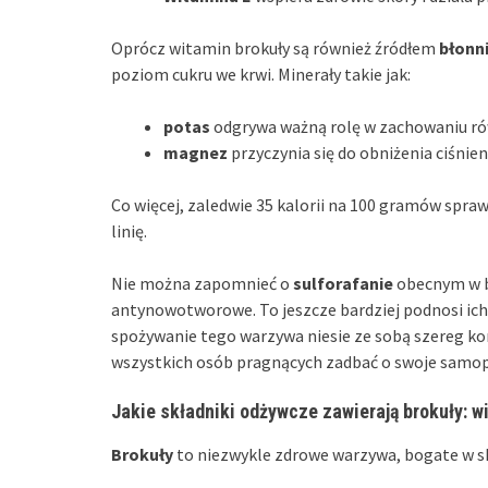
Oprócz witamin brokuły są również źródłem
błonn
poziom cukru we krwi. Minerały takie jak:
potas
odgrywa ważną rolę w zachowaniu ró
magnez
przyczynia się do obniżenia ciśnien
Co więcej, zaledwie 35 kalorii na 100 gramów spra
linię.
Nie można zapomnieć o
sulforafanie
obecnym w br
antynowotworowe. To jeszcze bardziej podnosi ich
spożywanie tego warzywa niesie ze sobą szereg ko
wszystkich osób pragnących zadbać o swoje samop
Jakie składniki odżywcze zawierają brokuły: wi
Brokuły
to niezwykle zdrowe warzywa, bogate w sk