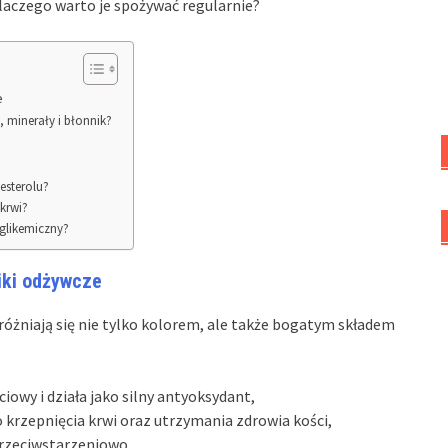
dlaczego warto je spożywać regularnie?
e
, minerały i błonnik?
esterolu?
krwi?
 glikemiczny?
iki odżywcze
różniają się nie tylko kolorem, ale także bogatym składem
owy i działa jako silny antyoksydant,
 krzepnięcia krwi oraz utrzymania zdrowia kości,
przeciwstarzeniowo.