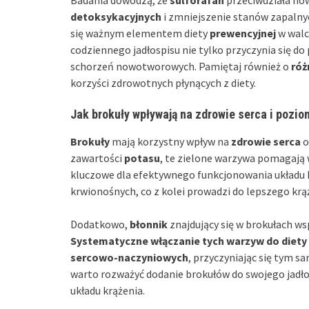
Badania dowodzą, że
sulforafan
przeciwdziała n
detoksykacyjnych
i zmniejszenie stanów zapalnyc
się ważnym elementem diety
prewencyjnej
w walc
codziennego jadłospisu nie tylko przyczynia się d
schorzeń nowotworowych. Pamiętaj również o
róż
korzyści zdrowotnych płynących z diety.
Jak brokuły wpływają na zdrowie serca i pozio
Brokuły
mają korzystny wpływ na
zdrowie serca
o
zawartości
potasu
, te zielone warzywa pomagają
kluczowe dla efektywnego funkcjonowania układu 
krwionośnych, co z kolei prowadzi do lepszego krą
Dodatkowo,
błonnik
znajdujący się w brokułach ws
Systematyczne włączanie tych warzyw do diety
sercowo-naczyniowych
, przyczyniając się tym 
warto rozważyć dodanie brokułów do swojego jadło
układu krążenia.