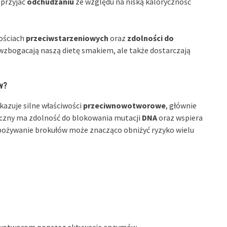
przyjać
odchudzaniu
ze względu na niską kaloryczność
ościach
przeciwstarzeniowych
oraz
zdolności do
o wzbogacają naszą dietę smakiem, ale także dostarczają
w?
azuje silne właściwości
przeciwnowotworowe
, głównie
iczny ma zdolność do blokowania mutacji
DNA
oraz wspiera
ożywanie brokułów może znacząco obniżyć ryzyko wielu