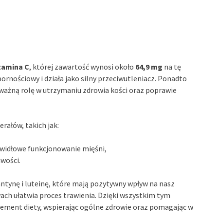
tamina C
, której zawartość wynosi około
64,9 mg
na tę
rnościowy i działa jako silny przeciwutleniacz. Ponadto
 ważną rolę w utrzymaniu zdrowia kości oraz poprawie
rałów, takich jak:
rawidłowe funkcjonowanie mięśni,
iwości.
antynę i luteinę, które mają pozytywny wpływ na nasz
ch ułatwia proces trawienia. Dzięki wszystkim tym
ement diety, wspierając ogólne zdrowie oraz pomagając w