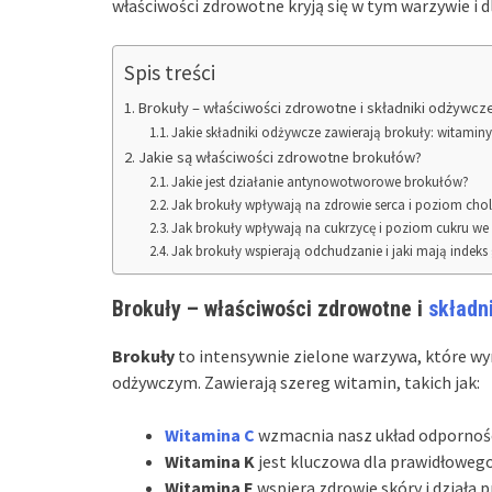
właściwości zdrowotne kryją się w tym warzywie i 
Spis treści
Brokuły – właściwości zdrowotne i składniki odżywcz
Jakie składniki odżywcze zawierają brokuły: witaminy
Jakie są właściwości zdrowotne brokułów?
Jakie jest działanie antynowotworowe brokułów?
Jak brokuły wpływają na zdrowie serca i poziom chol
Jak brokuły wpływają na cukrzycę i poziom cukru we 
Jak brokuły wspierają odchudzanie i jaki mają indeks
Brokuły – właściwości zdrowotne i
składn
Brokuły
to intensywnie zielone warzywa, które wy
odżywczym. Zawierają szereg witamin, takich jak:
Witamina C
wzmacnia nasz układ odporności
Witamina K
jest kluczowa dla prawidłowego
Witamina E
wspiera zdrowie skóry i działa 