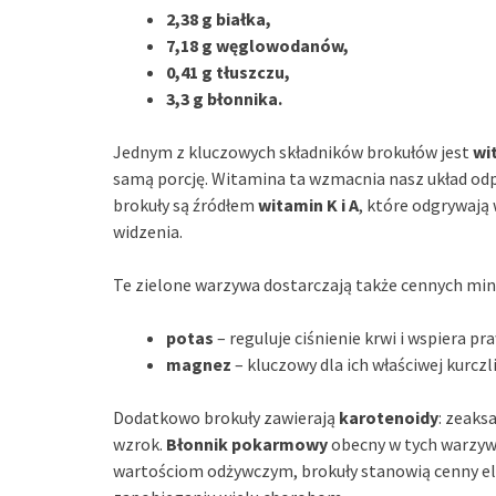
2,38 g białka,
7,18 g węglowodanów,
0,41 g tłuszczu,
3,3 g błonnika.
Jednym z kluczowych składników brokułów jest
wi
samą porcję. Witamina ta wzmacnia nasz układ odpo
brokuły są źródłem
witamin K i A
, które odgrywają
widzenia.
Te zielone warzywa dostarczają także cennych mine
potas
– reguluje ciśnienie krwi i wspiera p
magnez
– kluczowy dla ich właściwej kurczl
Dodatkowo brokuły zawierają
karotenoidy
: zeaks
wzrok.
Błonnik pokarmowy
obecny w tych warzywa
wartościom odżywczym, brokuły stanowią cenny el