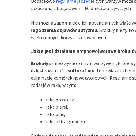
Dodatkowo
regularne jedzenie
tych warzyw może s
połączoną z bogactwem składników odżywczych.
Nie można zapomnieć o ich potencjalnych właściw
łagodzenia objawów autyzmu
. Brokuły nie tylk
wielu cennych korzyści zdrowotnych.
Jakie jest działanie antynowotworowe brokułó
Brokuły
są niezwykle cennym warzywem, które wyk
dzięki zawartości
sulforafanu
. Ten związek chem
eliminację komórek nowotworowych. Regularne sp
rodzajów raka, w tym:
raka prostaty,
raka piersi,
raka płuc,
raka jelita grubego.