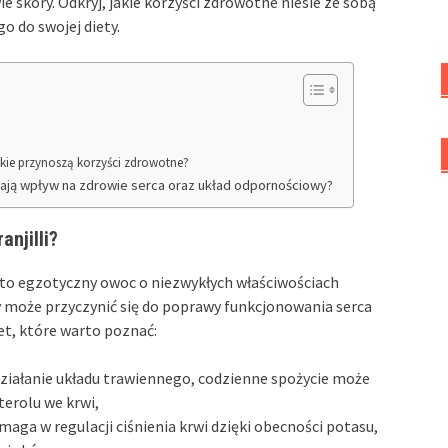
 skóry. Odkryj, jakie korzyści zdrowotne niesie ze sobą
o do swojej diety.
 jakie przynoszą korzyści zdrowotne?
i mają wpływ na zdrowie serca oraz układ odpornościowy?
njilli?
 to egzotyczny owoc o niezwykłych właściwościach
 może przyczynić się do poprawy funkcjonowania serca
et, które warto poznać:
ziałanie układu trawiennego, codzienne spożycie może
terolu we krwi,
ga w regulacji ciśnienia krwi dzięki obecności potasu,