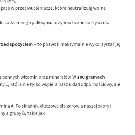
 i skóry,
gate w przeciwutleniacze, które neutralizują wolne
 do codziennego jadłospisu przynosi liczne korzyści dla
przed spożyciem
– to pozwoli maksymalnie wykorzystać jej
le cennych witamin oraz minerałów. W
100 gramach
y C, która nie tylko wspiera nasz układ odpornościowy, ale
amina A. To składnik kluczowy dla zdrowia naszej skóry i
 z grupy B, takie jak: