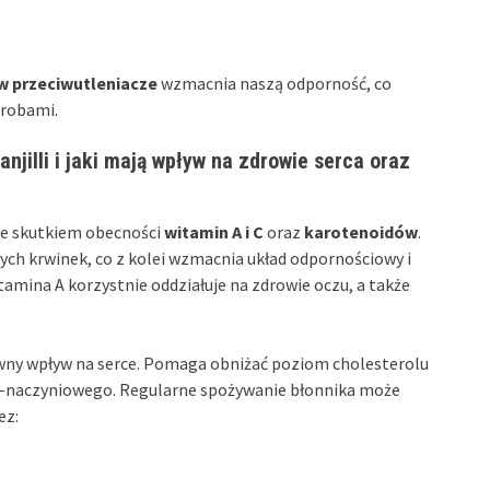
 przeciwutleniacze
wzmacnia naszą odporność, co
orobami.
anjilli i jaki mają wpływ na zdrowie serca oraz
nie skutkiem obecności
witamin A i C
oraz
karotenoidów
.
ych krwinek, co z kolei wzmacnia układ odpornościowy i
amina A korzystnie oddziałuje na zdrowie oczu, a także
ytywny wpływ na serce. Pomaga obniżać poziom cholesterolu
owo-naczyniowego. Regularne spożywanie błonnika może
ez: