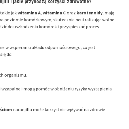
jilli i jakie przynoszą korzyści zdrowotne?
 takie jak
witamina A
,
witamina C
oraz
karotenoidy
, mają
 na poziomie komórkowym, skutecznie neutralizując wolne
dzić do uszkodzenia komórek i przyspieszać proces
ie w wspieraniu układu odpornościowego, co jest
się do:
ch organizmu.
ciwzapalne i mogą pomóc w obniżeniu ryzyka wystąpienia
ościom
naranjilla może korzystnie wpływać na zdrowie