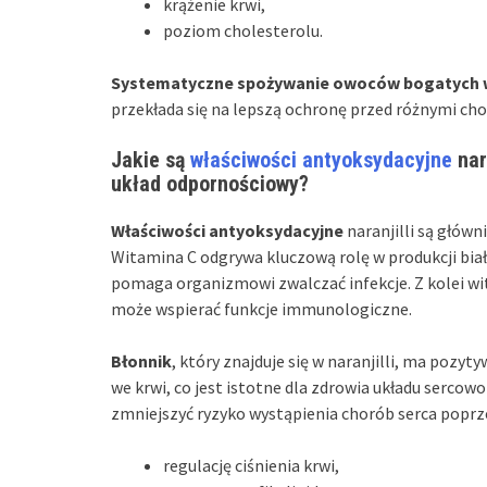
krążenie krwi,
poziom cholesterolu.
Systematyczne spożywanie owoców bogatych w
przekłada się na lepszą ochronę przed różnymi ch
Jakie są
właściwości antyoksydacyjne
nar
układ odpornościowy?
Właściwości antyoksydacyjne
naranjilli są głów
Witamina C odgrywa kluczową rolę w produkcji biał
pomaga organizmowi zwalczać infekcje. Z kolei wit
może wspierać funkcje immunologiczne.
Błonnik
, który znajduje się w naranjilli, ma poz
we krwi, co jest istotne dla zdrowia układu serc
zmniejszyć ryzyko wystąpienia chorób serca poprz
regulację ciśnienia krwi,