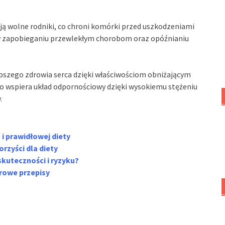
ują wolne rodniki, co chroni komórki przed uszkodzeniami
e w zapobieganiu przewlekłym chorobom oraz opóźnianiu
epszego zdrowia serca dzięki właściwościom obniżającym
wo wspiera układ odpornościowy dzięki wysokiemu stężeniu
.
 i prawidłowej diety
rzyści dla diety
skuteczności i ryzyku?
drowe przepisy