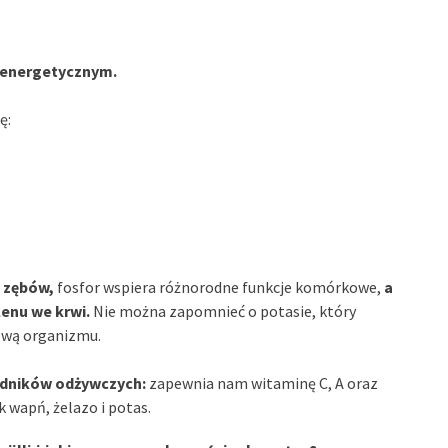
e energetycznym.
ę:
i zębów,
fosfor wspiera różnorodne funkcje komórkowe,
a
enu we krwi.
Nie można zapomnieć o potasie, który
tową organizmu.
adników odżywczych:
zapewnia nam witaminę C, A oraz
k wapń, żelazo i potas.