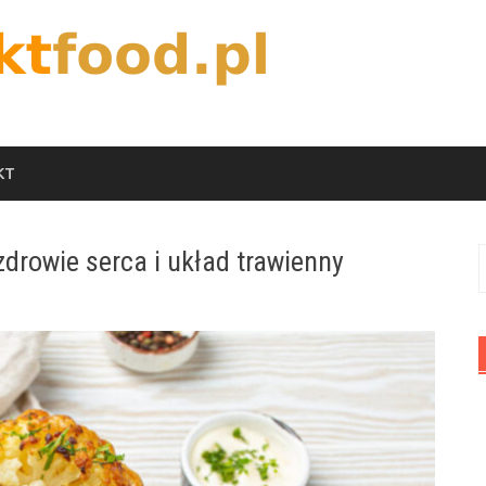
KT
 zdrowie serca i układ trawienny
S