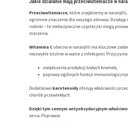
Jakie działanie mają przeciwutleniacze w naran
Przeciwutleniacze
, które znajdziemy w naranjilli,
ogromne znaczenie dla naszego zdrowia. Działają
rodniki – te niebezpieczne cząsteczki mogą prowa
starzenia.
Witamina C
obecna w naranjilli ma kluczowe zadan
niezwykle istotne w walce z infekcjami. Przyczynia 
zwiększenia produkcji białych krwinek,
poprawy ogólnych funkcji immunologiczny
Dodatkowo
karotenoidy
oferują właściwości prze
chorób przewlekłych.
Dzięki tym cennym antyoksydacyjnym właściw
serca. Poprawia: