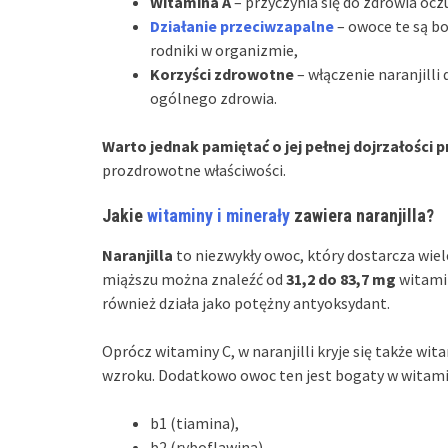
Witamina A
– przyczynia się do zdrowia oczu
Działanie przeciwzapalne
– owoce te są bo
rodniki w organizmie,
Korzyści zdrowotne
– włączenie naranjilli
ogólnego zdrowia.
Warto jednak pamiętać o jej pełnej dojrzałości 
prozdrowotne właściwości.
Jakie
witaminy i minerały
zawiera naranjilla?
Naranjilla
to niezwykły owoc, który dostarcza wie
miąższu można znaleźć od
31,2 do 83,7 mg
witamin
również działa jako potężny antyoksydant.
Oprócz witaminy C, w naranjilli kryje się także wit
wzroku. Dodatkowo owoc ten jest bogaty w witaminy
b1 (tiamina),
b2 (ryboflawina),