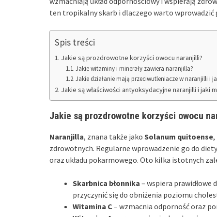
wzmacniają układ odpornościowy i wspierają zdrowie
ten tropikalny skarb i dlaczego warto wprowadzić g
Spis treści
Jakie są prozdrowotne korzyści owocu naranjilli?
Jakie witaminy i minerały zawiera naranjilla?
Jakie działanie mają przeciwutleniacze w naranjilli i
Jakie są właściwości antyoksydacyjne naranjilli i jak
Jakie są prozdrowotne korzyści owocu nara
Naranjilla
, znana także jako
Solanum quitoense
,
zdrowotnych. Regularne wprowadzenie go do diety
oraz układu pokarmowego. Oto kilka istotnych zal
Skarbnica błonnika
– wspiera prawidłowe d
przyczynić się do obniżenia poziomu choles
Witamina C
– wzmacnia odporność oraz poma