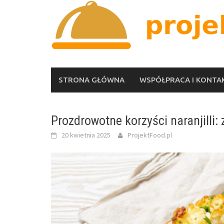
Skip
to
content
STRONA GŁÓWNA
WSPÓŁPRACA I KONTA
Prozdrowotne korzyści naranjilli:
20 kwietnia 2025
ProjektFood.pl