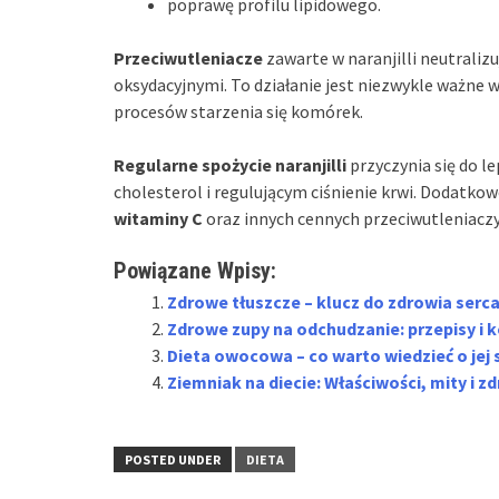
poprawę profilu lipidowego.
Przeciwutleniacze
zawarte w naranjilli neutraliz
oksydacyjnymi. To działanie jest niezwykle ważn
procesów starzenia się komórek.
Regularne spożycie naranjilli
przyczynia się do l
cholesterol i regulującym ciśnienie krwi. Dodatko
witaminy C
oraz innych cennych przeciwutleniaczy
Powiązane Wpisy:
Zdrowe tłuszcze – klucz do zdrowia serca
Zdrowe zupy na odchudzanie: przepisy i ko
Dieta owocowa – co warto wiedzieć o jej 
Ziemniak na diecie: Właściwości, mity i z
POSTED UNDER
DIETA