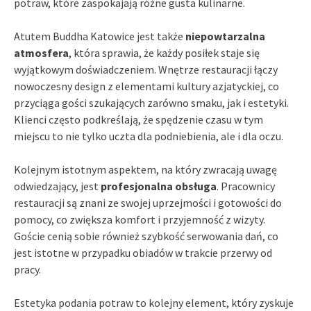
potraw, które zaspokajają różne gusta kulinarne.
Atutem Buddha Katowice jest także
niepowtarzalna
atmosfera
, która sprawia, że każdy posiłek staje się
wyjątkowym doświadczeniem. Wnętrze restauracji łączy
nowoczesny design z elementami kultury azjatyckiej, co
przyciąga gości szukających zarówno smaku, jak i estetyki.
Klienci często podkreślają, że spędzenie czasu w tym
miejscu to nie tylko uczta dla podniebienia, ale i dla oczu.
Kolejnym istotnym aspektem, na który zwracają uwagę
odwiedzający, jest
profesjonalna obsługa
. Pracownicy
restauracji są znani ze swojej uprzejmości i gotowości do
pomocy, co zwiększa komfort i przyjemność z wizyty.
Goście cenią sobie również szybkość serwowania dań, co
jest istotne w przypadku obiadów w trakcie przerwy od
pracy.
Estetyka podania potraw to kolejny element, który zyskuje