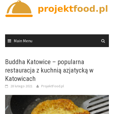
Skip
to
content
Main Menu
Buddha Katowice – popularna
restauracja z kuchnią azjatycką w
Katowicach
28 lutego 2021
ProjektFood.pl