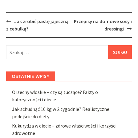
Post
Jak zrobić pastę jajeczną
Przepisy na domowe sosy i
navigation
z cebulką?
dressingi
Szukaj:
OSTATNIE WPISY
Orzechy włoskie – czy są tuczące? Fakty o
kaloryczności i diecie
Jak schudnąć 10 kg w 2 tygodnie? Realistyczne
podejście do diety
Kukurydza w diecie – zdrowe właściwości i korzyści
zdrowotne