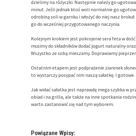
dzielimy na różyczki. Następnie należy go ugotować
minut. Jeśli jednak ktoś woli normalnie go ugoto
odrobiną soli w garnku i włożyć do niej nasz broku
go do wcześniej przygotowanego naczynia.
Kolejnym krokiem jest pokrojenie sera feta w dość
musimy do składników dodać jogurt naturalny oraz 
Wszystko ze sobą mieszamy. Doprawiamy pieprzem 
Ostatnim etapem jest podprażenie ziarenek słonecz
to wystarczy posypać nim naszą sałatkę. I gotowe.
Jak widać sałatka jest naprawdę mega szybka w prz
obiad i na grilla, ale także na inne spotkania rod
warto zastanowić się nad tym wyborem.
Powiązane Wpisy: