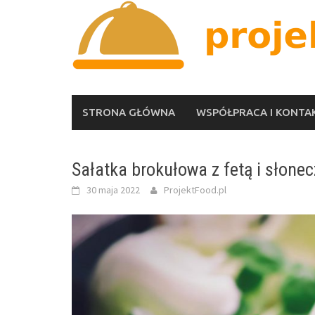
Skip
to
content
STRONA GŁÓWNA
WSPÓŁPRACA I KONTA
Sałatka brokułowa z fetą i słone
30 maja 2022
ProjektFood.pl