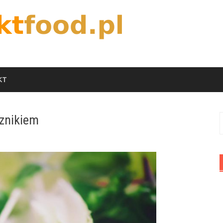
KT
cznikiem
S