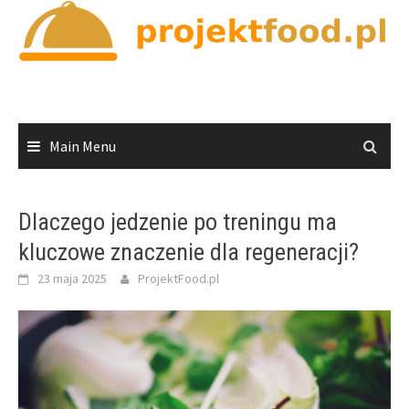
Skip
to
content
Main Menu
Dlaczego jedzenie po treningu ma
kluczowe znaczenie dla regeneracji?
23 maja 2025
ProjektFood.pl