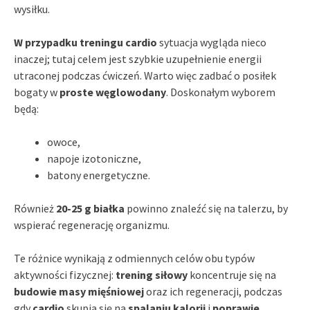
wysiłku.
W przypadku treningu cardio
sytuacja wygląda nieco
inaczej; tutaj celem jest szybkie uzupełnienie energii
utraconej podczas ćwiczeń. Warto więc zadbać o posiłek
bogaty w
proste węglowodany
. Doskonałym wyborem
będą:
owoce,
napoje izotoniczne,
batony energetyczne.
Również
20-25 g białka
powinno znaleźć się na talerzu, by
wspierać regenerację organizmu.
Te różnice wynikają z odmiennych celów obu typów
aktywności fizycznej:
trening siłowy
koncentruje się na
budowie masy mięśniowej
oraz ich regeneracji, podczas
gdy
cardio
skupia się na
spalaniu kalorii
i
poprawie