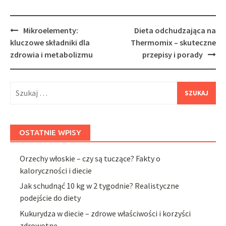
Post
Mikroelementy:
Dieta odchudzająca na
navigation
kluczowe składniki dla
Thermomix – skuteczne
zdrowia i metabolizmu
przepisy i porady
Szukaj:
OSTATNIE WPISY
Orzechy włoskie – czy są tuczące? Fakty o
kaloryczności i diecie
Jak schudnąć 10 kg w 2 tygodnie? Realistyczne
podejście do diety
Kukurydza w diecie – zdrowe właściwości i korzyści
zdrowotne