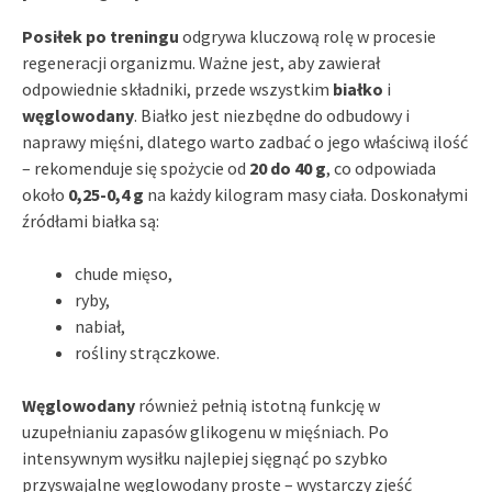
Posiłek po treningu
odgrywa kluczową rolę w procesie
regeneracji organizmu. Ważne jest, aby zawierał
odpowiednie składniki, przede wszystkim
białko
i
węglowodany
. Białko jest niezbędne do odbudowy i
naprawy mięśni, dlatego warto zadbać o jego właściwą ilość
– rekomenduje się spożycie od
20 do 40 g
, co odpowiada
około
0,25-0,4 g
na każdy kilogram masy ciała. Doskonałymi
źródłami białka są:
chude mięso,
ryby,
nabiał,
rośliny strączkowe.
Węglowodany
również pełnią istotną funkcję w
uzupełnianiu zapasów glikogenu w mięśniach. Po
intensywnym wysiłku najlepiej sięgnąć po szybko
przyswajalne węglowodany proste – wystarczy zjeść