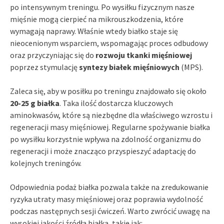
po intensywnym treningu. Po wysiłku fizycznym nasze
mięśnie mogą cierpieć na mikrouszkodzenia, które
wymagają naprawy. Właśnie wtedy białko staje się
nieocenionym wsparciem, wspomagając proces odbudowy
oraz przyczyniając się do
rozwoju tkanki mięśniowej
poprzez stymulację
syntezy białek mięśniowych
(MPS).
Zaleca się, aby w posiłku po treningu znajdowało się około
20-25 g białka
. Taka ilość dostarcza kluczowych
aminokwasów, które są niezbędne dla właściwego wzrostu i
regeneracji masy mięśniowej. Regularne spożywanie białka
po wysiłku korzystnie wpływa na zdolność organizmu do
regeneracji i może znacząco przyspieszyć adaptację do
kolejnych treningów.
Odpowiednia podaż białka pozwala także na zredukowanie
ryzyka utraty masy mięśniowej oraz poprawia wydolność
podczas następnych sesji ćwiczeń. Warto zwrócić uwagę na
wysokiej jakości źródła białka, takie jak: