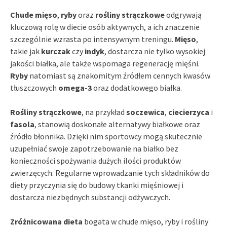
Chude mięso
,
ryby
oraz
rośliny strączkowe
odgrywają
kluczową rolę w diecie osób aktywnych, a ich znaczenie
szczególnie wzrasta po intensywnym treningu.
Mięso
,
takie jak
kurczak
czy
indyk
, dostarcza nie tylko wysokiej
jakości białka, ale także wspomaga regenerację mięśni.
Ryby
natomiast są znakomitym źródłem cennych kwasów
tłuszczowych
omega-3
oraz dodatkowego białka.
Rośliny strączkowe
, na przykład
soczewica
,
ciecierzyca
i
fasola
, stanowią doskonałe alternatywy białkowe oraz
źródło błonnika. Dzięki nim sportowcy mogą skutecznie
uzupełniać swoje zapotrzebowanie na białko bez
konieczności spożywania dużych ilości produktów
zwierzęcych. Regularne wprowadzanie tych składników do
diety przyczynia się do budowy tkanki mięśniowej i
dostarcza niezbędnych substancji odżywczych.
Zróżnicowana dieta
bogata w chude mięso, ryby i rośliny