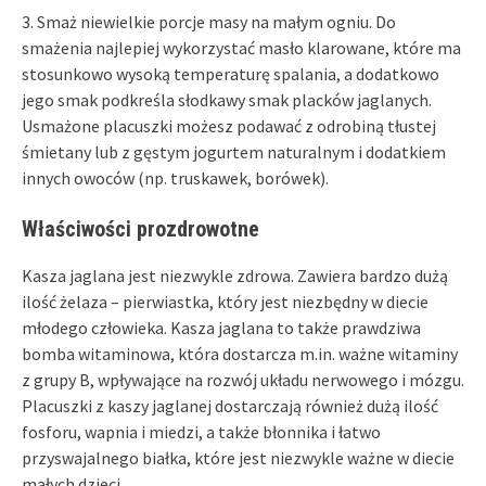
3. Smaż niewielkie porcje masy na małym ogniu. Do
smażenia najlepiej wykorzystać masło klarowane, które ma
stosunkowo wysoką temperaturę spalania, a dodatkowo
jego smak podkreśla słodkawy smak placków jaglanych.
Usmażone placuszki możesz podawać z odrobiną tłustej
śmietany lub z gęstym jogurtem naturalnym i dodatkiem
innych owoców (np. truskawek, borówek).
Właściwości prozdrowotne
Kasza jaglana jest niezwykle zdrowa. Zawiera bardzo dużą
ilość żelaza – pierwiastka, który jest niezbędny w diecie
młodego człowieka. Kasza jaglana to także prawdziwa
bomba witaminowa, która dostarcza m.in. ważne witaminy
z grupy B, wpływające na rozwój układu nerwowego i mózgu.
Placuszki z kaszy jaglanej dostarczają również dużą ilość
fosforu, wapnia i miedzi, a także błonnika i łatwo
przyswajalnego białka, które jest niezwykle ważne w diecie
małych dzieci.