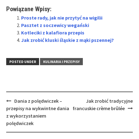
Powiązane Wpisy:
Proste rady, jak nie przytyć na wigilii
Pasztet z soczewicy wegański
Kotleciki z kalafiora przepis
Jak zrobić kluski śląskie z mąki pszennej?
POSTED UNDER
KULINARIA I PRZEPISY
Post
Dania z polędwiczek –
Jak zrobić tradycyjne
navigation
przepisy na wykwintne dania
francuskie crème brûlée
z wykorzystaniem
polędwiczek