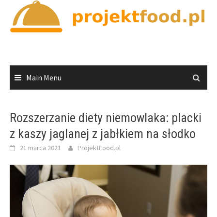
Skip
to
content
Main Menu
Rozszerzanie diety niemowlaka: placki
z kaszy jaglanej z jabłkiem na słodko
21 marca 2021
ProjektFood.pl