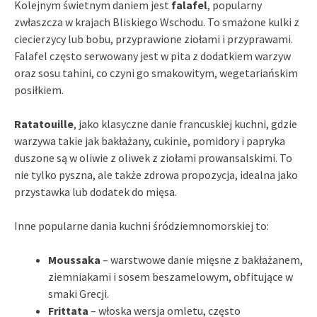
Kolejnym świetnym daniem jest
falafel
, popularny
zwłaszcza w krajach Bliskiego Wschodu. To smażone kulki z
ciecierzycy lub bobu, przyprawione ziołami i przyprawami.
Falafel często serwowany jest w pita z dodatkiem warzyw
oraz sosu tahini, co czyni go smakowitym, wegetariańskim
posiłkiem.
Ratatouille
, jako klasyczne danie francuskiej kuchni, gdzie
warzywa takie jak bakłażany, cukinie, pomidory i papryka
duszone są w oliwie z oliwek z ziołami prowansalskimi. To
nie tylko pyszna, ale także zdrowa propozycja, idealna jako
przystawka lub dodatek do mięsa.
Inne popularne dania kuchni śródziemnomorskiej to:
Moussaka
– warstwowe danie mięsne z bakłażanem,
ziemniakami i sosem beszamelowym, obfitujące w
smaki Grecji.
Frittata
– włoska wersja omletu, często