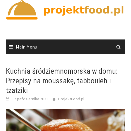
Skip
to
content
Main Menu
Kuchnia śródziemnomorska w domu:
Przepisy na moussakę, tabbouleh i
tzatziki
17 października 2021
ProjektFood.pl