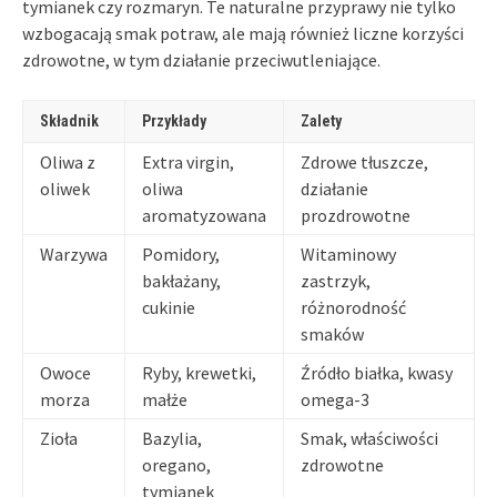
tymianek czy rozmaryn. Te naturalne przyprawy nie tylko
wzbogacają smak potraw, ale mają również liczne korzyści
zdrowotne, w tym działanie przeciwutleniające.
Składnik
Przykłady
Zalety
Oliwa z
Extra virgin,
Zdrowe tłuszcze,
oliwek
oliwa
działanie
aromatyzowana
prozdrowotne
Warzywa
Pomidory,
Witaminowy
bakłażany,
zastrzyk,
cukinie
różnorodność
smaków
Owoce
Ryby, krewetki,
Źródło białka, kwasy
morza
małże
omega-3
Zioła
Bazylia,
Smak, właściwości
oregano,
zdrowotne
tymianek