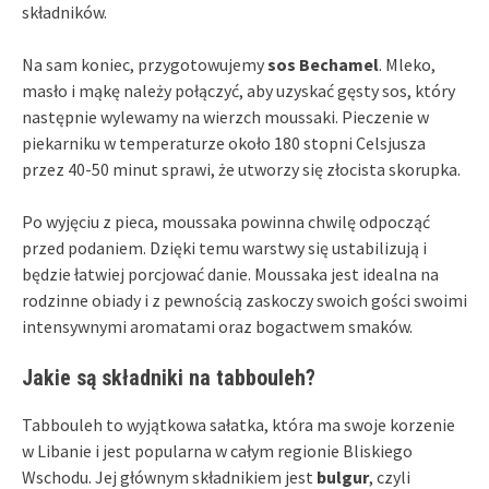
składników.
Na sam koniec, przygotowujemy
sos Bechamel
. Mleko,
masło i mąkę należy połączyć, aby uzyskać gęsty sos, który
następnie wylewamy na wierzch moussaki. Pieczenie w
piekarniku w temperaturze około 180 stopni Celsjusza
przez 40-50 minut sprawi, że utworzy się złocista skorupka.
Po wyjęciu z pieca, moussaka powinna chwilę odpocząć
przed podaniem. Dzięki temu warstwy się ustabilizują i
będzie łatwiej porcjować danie. Moussaka jest idealna na
rodzinne obiady i z pewnością zaskoczy swoich gości swoimi
intensywnymi aromatami oraz bogactwem smaków.
Jakie są składniki na tabbouleh?
Tabbouleh to wyjątkowa sałatka, która ma swoje korzenie
w Libanie i jest popularna w całym regionie Bliskiego
Wschodu. Jej głównym składnikiem jest
bulgur
, czyli