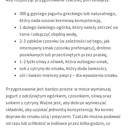
300 g gęstego jogurtu greckiego lub naturalnego,
który nada sosowi kremową konsystencję,
1 dużego świeżego ogórka, który należy zetrzeć na
tarce i odsączyć zbędną wodę,
2-3 ząbków czosnku (w zależności od tego, jak
intensywny smak czosnku preferujesz), drobno
posiekanych lub przeciśniętych przez praskę,
1-2 łyżki oliwy z oliwek, która wzbogaci smak,
sok z cytryny do smaku, który doda świeżości,
sól i świeżo mielony pieprz – dla wyważenia smaku.
Przygotowanie jest bardzo proste: w misce wymieszaj
jogurt z odciśniętym ogórkiem, czosnkiem, oliwą oraz
sokiem z cytryny. Ważne jest, aby dobrze wymieszać
składniki, aby uzyskać jednolitą konsystencję. Na koniec
dopraw do smaku solą i pieprzem. Tzatziki można podawać
od razu lub schłodzić w lodówce przez kilka godzin, co