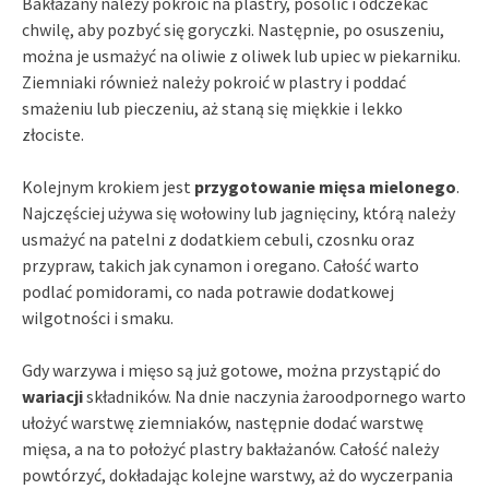
Bakłażany należy pokroić na plastry, posolić i odczekać
chwilę, aby pozbyć się goryczki. Następnie, po osuszeniu,
można je usmażyć na oliwie z oliwek lub upiec w piekarniku.
Ziemniaki również należy pokroić w plastry i poddać
smażeniu lub pieczeniu, aż staną się miękkie i lekko
złociste.
Kolejnym krokiem jest
przygotowanie mięsa mielonego
.
Najczęściej używa się wołowiny lub jagnięciny, którą należy
usmażyć na patelni z dodatkiem cebuli, czosnku oraz
przypraw, takich jak cynamon i oregano. Całość warto
podlać pomidorami, co nada potrawie dodatkowej
wilgotności i smaku.
Gdy warzywa i mięso są już gotowe, można przystąpić do
wariacji
składników. Na dnie naczynia żaroodpornego warto
ułożyć warstwę ziemniaków, następnie dodać warstwę
mięsa, a na to położyć plastry bakłażanów. Całość należy
powtórzyć, dokładając kolejne warstwy, aż do wyczerpania