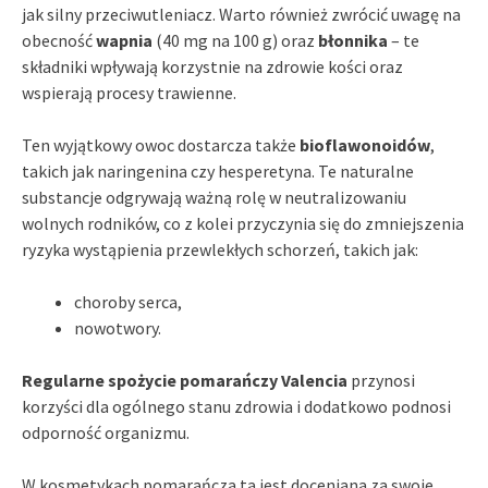
jak silny przeciwutleniacz. Warto również zwrócić uwagę na
obecność
wapnia
(40 mg na 100 g) oraz
błonnika
– te
składniki wpływają korzystnie na zdrowie kości oraz
wspierają procesy trawienne.
Ten wyjątkowy owoc dostarcza także
bioflawonoidów
,
takich jak naringenina czy hesperetyna. Te naturalne
substancje odgrywają ważną rolę w neutralizowaniu
wolnych rodników, co z kolei przyczynia się do zmniejszenia
ryzyka wystąpienia przewlekłych schorzeń, takich jak:
choroby serca,
nowotwory.
Regularne spożycie pomarańczy Valencia
przynosi
korzyści dla ogólnego stanu zdrowia i dodatkowo podnosi
odporność organizmu.
W kosmetykach pomarańcza ta jest doceniana za swoje