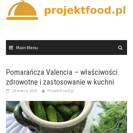
Skip
to
content
Main Menu
Pomarańcza Valencia – właściwości
zdrowotne i zastosowanie w kuchni
28 marca 2025
ProjektFood.pl