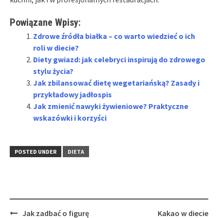
Powiązane Wpisy:
Zdrowe źródła białka – co warto wiedzieć o ich
roli w diecie?
Diety gwiazd: jak celebryci inspirują do zdrowego
stylu życia?
Jak zbilansować dietę wegetariańską? Zasady i
przykładowy jadłospis
Jak zmienić nawyki żywieniowe? Praktyczne
wskazówki i korzyści
POSTED UNDER
DIETA
Post
Jak zadbać o figurę
Kakao w diecie