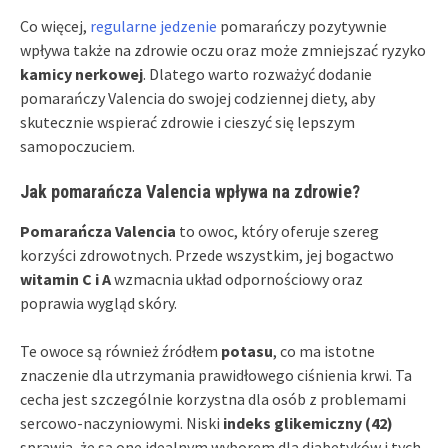
Co więcej,
regularne jedzenie
pomarańczy pozytywnie
wpływa także na zdrowie oczu oraz może zmniejszać ryzyko
kamicy nerkowej
. Dlatego warto rozważyć dodanie
pomarańczy Valencia do swojej codziennej diety, aby
skutecznie wspierać zdrowie i cieszyć się lepszym
samopoczuciem.
Jak pomarańcza Valencia wpływa na zdrowie?
Pomarańcza Valencia
to owoc, który oferuje szereg
korzyści zdrowotnych. Przede wszystkim, jej bogactwo
witamin C i A
wzmacnia układ odpornościowy oraz
poprawia wygląd skóry.
Te owoce są również źródłem
potasu
, co ma istotne
znaczenie dla utrzymania prawidłowego ciśnienia krwi. Ta
cecha jest szczególnie korzystna dla osób z problemami
sercowo-naczyniowymi. Niski
indeks glikemiczny (42)
sprawia, że są one idealnym wyborem dla diabetyków i tych,