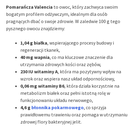
Pomarańcza Valencia
to owoc, który zachwyca swoim
bogatym profilem odżywczym, idealnym dla osób
pragnących dbać o swoje zdrowie. W zaledwie 100 g tego
pysznego owocu znajdziemy:
1,04 g białka
, wspierającego procesy budowy i
regeneracji tkanek,
40 mg wapnia
, co ma kluczowe znaczenie dla
utrzymania zdrowych kości oraz zębów,
230 IU witaminy A
, która ma pozytywny wpływ na
wzrok oraz wspiera nasz układ odpornościowy,
0,06 mg witaminy B6
, która działa korzystnie na
metabolizm białek oraz pełni istotną rolę w
funkcjonowaniu układu nerwowego,
4,6 g
błonnika pokarmowego
, co sprzyja
prawidłowemu trawieniu oraz pomaga w utrzymaniu
zdrowej flory bakteryjnej jelit.