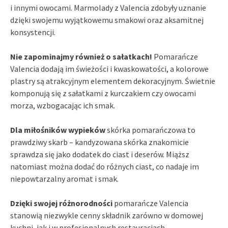
i innymi owocami. Marmolady z Valencia zdobyły uznanie
dzięki swojemu wyjątkowemu smakowi oraz aksamitnej
konsystencji.
Nie zapominajmy również o sałatkach!
Pomarańcze
Valencia dodają im świeżości i kwaskowatości, a kolorowe
plastry są atrakcyjnym elementem dekoracyjnym. Świetnie
komponują się z sałatkami z kurczakiem czy owocami
morza, wzbogacając ich smak.
Dla miłośników wypieków
skórka pomarańczowa to
prawdziwy skarb – kandyzowana skórka znakomicie
sprawdza się jako dodatek do ciast i deserów. Miąższ
natomiast można dodać do różnych ciast, co nadaje im
niepowtarzalny aromat i smak.
Dzięki swojej różnorodności
pomarańcze Valencia
stanowią niezwykle cenny składnik zarówno w domowej
kuchni, jak i w profesjonalnych restauracjach.