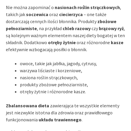
Nie można zapominać o
nasionach roślin strączkowych
,
takich jak
soczewica
oraz
ciecierzyca
– one także
dostarczają cennych ilości błonnika. Produkty
zbożowe
pełnoziarniste
, na przykład
chleb razowy
czy
brązowy ryż
,
są kolejnym ważnym elementem naszej diety bogatej w ten
składnik. Dodatkowo
otręby żytnie
oraz różnorodne
kasze
efektywnie wzbogacają posiłki o błonnik.
owoce, takie jak jabłka, jagody, cytrusy,
warzywa liściaste i korzeniowe,
nasiona roślin strączkowych,
produkty zbożowe pełnoziarniste,
otręby żytnie i różnorodne kasze.
Zbalansowana dieta
zawierająca te wszystkie elementy
jest niezwykle istotna dla zdrowia oraz prawidłowego
funkcjonowania
układu trawiennego
.