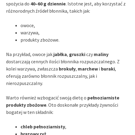
spożycia do
40–60 g dziennie
. Istotne jest, aby korzystać z
różnorodnych źródeł błonnika, takich jak:
owoce,
warzywa,
produkty zbożowe.
Na przykład, owoce jak
jabłka
,
gruszki
czy
maliny
dostarczają cennych ilości błonnika rozpuszczalnego. Z
kolei warzywa, zwłaszcza
brokuły
,
marchew
i
buraki
,
oferują zarówno błonnik rozpuszczalny, jak i
nierozpuszczalny.
Warto również wzbogacić swoją dietę o
pełnoziarniste
produkty zbożowe
. Oto doskonałe przykłady żywności
bogatej w ten składnik:
chleb pełnoziarnisty
,
brązowy ryż
,