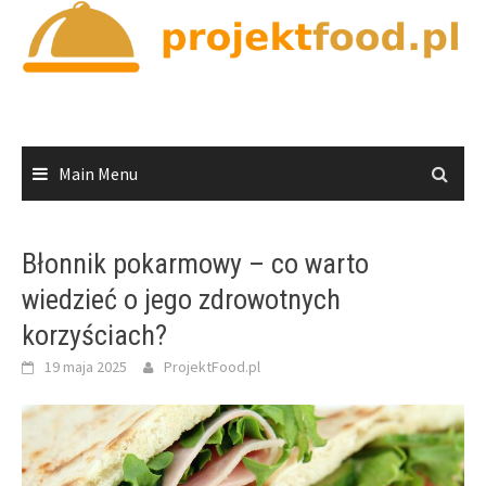
Skip
to
content
Main Menu
Błonnik pokarmowy – co warto
wiedzieć o jego zdrowotnych
korzyściach?
19 maja 2025
ProjektFood.pl