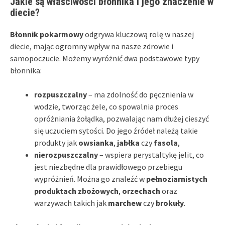
Jakie są właściwości błonnika i jego znaczenie w
diecie?
Błonnik pokarmowy
odgrywa kluczową rolę w naszej
diecie, mając ogromny wpływ na nasze zdrowie i
samopoczucie. Możemy wyróżnić dwa podstawowe typy
błonnika:
rozpuszczalny
– ma zdolność do pęcznienia w
wodzie, tworząc żele, co spowalnia proces
opróżniania żołądka, pozwalając nam dłużej cieszyć
się uczuciem sytości. Do jego źródeł należą takie
produkty jak
owsianka
,
jabłka
czy
fasola
,
nierozpuszczalny
– wspiera perystaltykę jelit, co
jest niezbędne dla prawidłowego przebiegu
wypróżnień. Można go znaleźć w
pełnoziarnistych
produktach zbożowych
,
orzechach
oraz
warzywach takich jak
marchew
czy
brokuły
.