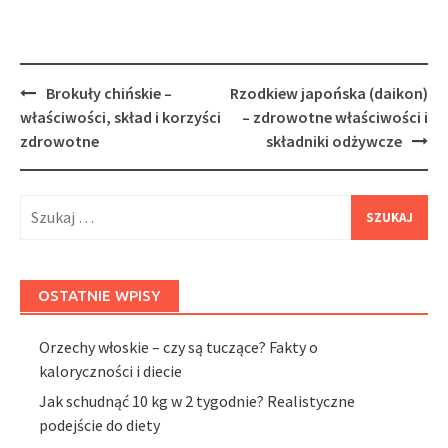
Post
Brokuły chińskie –
Rzodkiew japońska (daikon)
navigation
właściwości, skład i korzyści
– zdrowotne właściwości i
zdrowotne
składniki odżywcze
Szukaj:
OSTATNIE WPISY
Orzechy włoskie – czy są tuczące? Fakty o
kaloryczności i diecie
Jak schudnąć 10 kg w 2 tygodnie? Realistyczne
podejście do diety