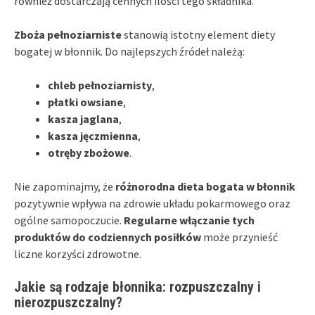
również dostarczają cennych ilości tego składnika.
Zboża pełnoziarniste
stanowią istotny element diety
bogatej w błonnik. Do najlepszych źródeł należą:
chleb pełnoziarnisty
,
płatki owsiane
,
kasza jaglana
,
kasza jęczmienna
,
otręby zbożowe
.
Nie zapominajmy, że
różnorodna dieta bogata w błonnik
pozytywnie wpływa na zdrowie układu pokarmowego oraz
ogólne samopoczucie.
Regularne włączanie tych
produktów do codziennych posiłków
może przynieść
liczne korzyści zdrowotne.
Jakie są rodzaje błonnika: rozpuszczalny i
nierozpuszczalny?