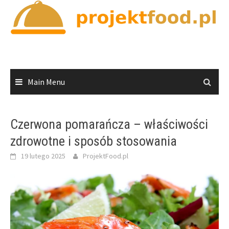
Skip
to
content
Main Menu
Czerwona pomarańcza – właściwości
zdrowotne i sposób stosowania
19 lutego 2025
ProjektFood.pl