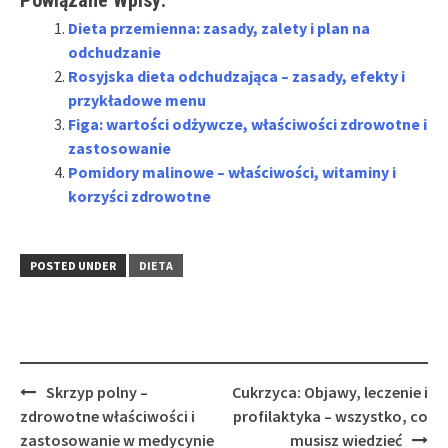
Dieta przemienna: zasady, zalety i plan na
odchudzanie
Rosyjska dieta odchudzająca – zasady, efekty i
przykładowe menu
Figa: wartości odżywcze, właściwości zdrowotne i
zastosowanie
Pomidory malinowe – właściwości, witaminy i
korzyści zdrowotne
POSTED UNDER
DIETA
Post
Skrzyp polny –
Cukrzyca: Objawy, leczenie i
navigation
zdrowotne właściwości i
profilaktyka – wszystko, co
zastosowanie w medycynie
musisz wiedzieć