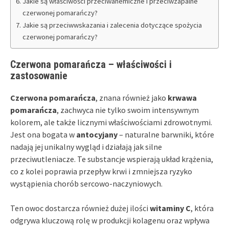
Jakie są właściwości przeciwanemiczne i przeciwzapalne
czerwonej pomarańczy?
Jakie są przeciwwskazania i zalecenia dotyczące spożycia
czerwonej pomarańczy?
Czerwona pomarańcza – właściwości i
zastosowanie
Czerwona pomarańcza
, znana również jako
krwawa
pomarańcza
, zachwyca nie tylko swoim intensywnym
kolorem, ale także licznymi właściwościami zdrowotnymi.
Jest ona bogata w
antocyjany
– naturalne barwniki, które
nadają jej unikalny wygląd i działają jak silne
przeciwutleniacze. Te substancje wspierają układ krążenia,
co z kolei poprawia przepływ krwi i zmniejsza ryzyko
wystąpienia chorób sercowo-naczyniowych.
Ten owoc dostarcza również dużej ilości
witaminy C
, która
odgrywa kluczową rolę w produkcji kolagenu oraz wpływa