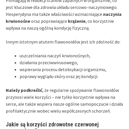
Pomagają w redukcji stanów zapalnych w organizmie, co
jest kluczowe dla zdrowia układu sercowo-naczyniowego.
Hesperydyna ma także właściwości wzmacniające
naczynia
krwionośne
oraz poprawiające
krążenie
, co korzystnie
wpływa na naszą ogólną kondycję fizyczną.
Innym istotnym atutem flawonoidów jest ich zdolność do:
uszczelniania naczyń krwionośnych,
działania przeciwwirusowego,
wspierania procesu detoksykacji organizmu,
poprawy wyglądu skóry oraz jej kondycji.
Należy podkreślić
, że regularne spożywanie flawonoidów
przynosi wiele korzyści – nie tylko korzystnie wpływa na
serce, ale także wspiera nasze ogólne samopoczucie i działa
profilaktycznie wobec wielu współczesnych schorzeń.
Jakie są korzyści zdrowotne czerwonej