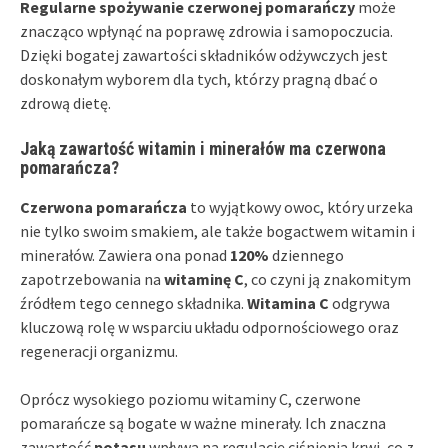
Regularne spożywanie czerwonej pomarańczy
może
znacząco wpłynąć na poprawę zdrowia i samopoczucia.
Dzięki bogatej zawartości składników odżywczych jest
doskonałym wyborem dla tych, którzy pragną dbać o
zdrową dietę.
Jaką zawartość witamin i minerałów ma czerwona
pomarańcza?
Czerwona pomarańcza
to wyjątkowy owoc, który urzeka
nie tylko swoim smakiem, ale także bogactwem witamin i
minerałów. Zawiera ona ponad
120%
dziennego
zapotrzebowania na
witaminę C
, co czyni ją znakomitym
źródłem tego cennego składnika.
Witamina C
odgrywa
kluczową rolę w wsparciu układu odpornościowego oraz
regeneracji organizmu.
Oprócz wysokiego poziomu witaminy C, czerwone
pomarańcze są bogate w ważne minerały. Ich znaczna
zawartość
potasu
wpływa na regulację ciśnienia krwi, co z