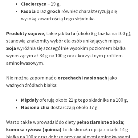
Ciecierzyca
– 19 g,
Fasola
oraz
groch
również charakteryzują się
wysoką zawartością tego składnika.
Produkty sojowe
, takie jak
tofu
(około 8 g białka na 100 g),
stanowią znakomity wybór dla osób unikających mięsa.
Soja
wyróżnia się szczególnie wysokim poziomem białka
wynoszącym aż 34 g na 100 g oraz korzystnym profilem
aminokwasowym.
Nie można zapominać o
orzechach
i
nasionach
jako
ważnych źródłach białka:
Migdały
oferują około 21 g tego składnika na 100 g,
Nasiona chia
dostarczają około 17 g.
Warto także wprowadzić do diety
pełnoziarniste zboża
;
komosa ryżowa (quinoa)
to doskonała opcja z około 14 g
białka na 100 g oraz dobrze przyswajalnymi aminokwasami.