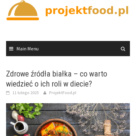
Skip
to
content
Main Menu
Zdrowe źródła białka – co warto
wiedzieć o ich roli w diecie?
11 lutego 2025
ProjektFood.pl