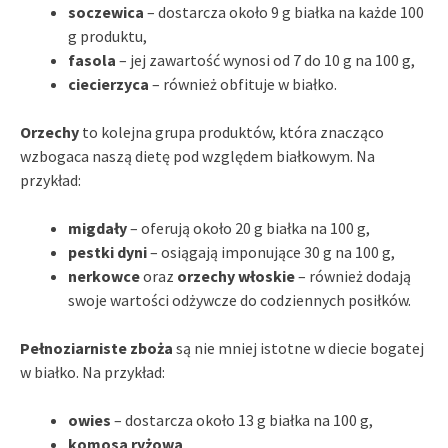
soczewica
– dostarcza około 9 g białka na każde 100
g produktu,
fasola
– jej zawartość wynosi od 7 do 10 g na 100 g,
ciecierzyca
– również obfituje w białko.
Orzechy
to kolejna grupa produktów, która znacząco
wzbogaca naszą dietę pod względem białkowym. Na
przykład:
migdały
– oferują około 20 g białka na 100 g,
pestki dyni
– osiągają imponujące 30 g na 100 g,
nerkowce
oraz
orzechy włoskie
– również dodają
swoje wartości odżywcze do codziennych posiłków.
Pełnoziarniste zboża
są nie mniej istotne w diecie bogatej
w białko. Na przykład:
owies
– dostarcza około 13 g białka na 100 g,
komosa ryżowa
,