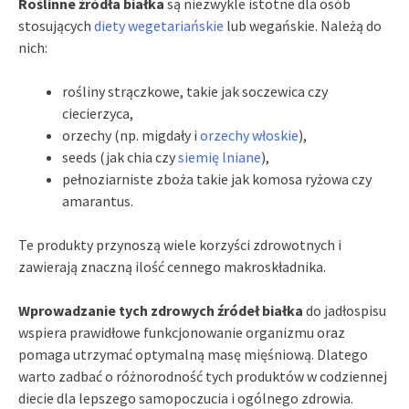
Roślinne źródła białka
są niezwykle istotne dla osób
stosujących
diety wegetariańskie
lub wegańskie. Należą do
nich:
rośliny strączkowe, takie jak soczewica czy
ciecierzyca,
orzechy (np. migdały i
orzechy włoskie
),
seeds (jak chia czy
siemię lniane
),
pełnoziarniste zboża takie jak komosa ryżowa czy
amarantus.
Te produkty przynoszą wiele korzyści zdrowotnych i
zawierają znaczną ilość cennego makroskładnika.
Wprowadzanie tych zdrowych źródeł białka
do jadłospisu
wspiera prawidłowe funkcjonowanie organizmu oraz
pomaga utrzymać optymalną masę mięśniową. Dlatego
warto zadbać o różnorodność tych produktów w codziennej
diecie dla lepszego samopoczucia i ogólnego zdrowia.