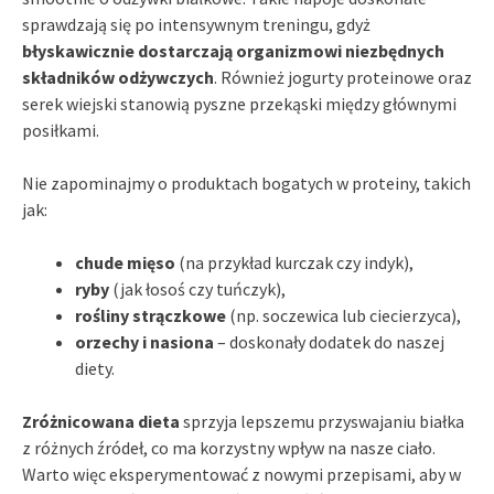
sprawdzają się po intensywnym treningu, gdyż
błyskawicznie dostarczają organizmowi niezbędnych
składników odżywczych
. Również jogurty proteinowe oraz
serek wiejski stanowią pyszne przekąski między głównymi
posiłkami.
Nie zapominajmy o produktach bogatych w proteiny, takich
jak:
chude mięso
(na przykład kurczak czy indyk),
ryby
(jak łosoś czy tuńczyk),
rośliny strączkowe
(np. soczewica lub ciecierzyca),
orzechy i nasiona
– doskonały dodatek do naszej
diety.
Zróżnicowana dieta
sprzyja lepszemu przyswajaniu białka
z różnych źródeł, co ma korzystny wpływ na nasze ciało.
Warto więc eksperymentować z nowymi przepisami, aby w