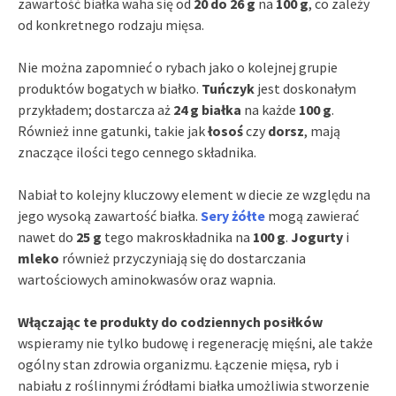
zawartość białka waha się od
20 do 26 g
na
100 g
, co zależy
od konkretnego rodzaju mięsa.
Nie można zapomnieć o rybach jako o kolejnej grupie
produktów bogatych w białko.
Tuńczyk
jest doskonałym
przykładem; dostarcza aż
24 g białka
na każde
100 g
.
Również inne gatunki, takie jak
łosoś
czy
dorsz
, mają
znaczące ilości tego cennego składnika.
Nabiał to kolejny kluczowy element w diecie ze względu na
jego wysoką zawartość białka.
Sery żółte
mogą zawierać
nawet do
25 g
tego makroskładnika na
100 g
.
Jogurty
i
mleko
również przyczyniają się do dostarczania
wartościowych aminokwasów oraz wapnia.
Włączając te produkty do codziennych posiłków
wspieramy nie tylko budowę i regenerację mięśni, ale także
ogólny stan zdrowia organizmu. Łączenie mięsa, ryb i
nabiału z roślinnymi źródłami białka umożliwia stworzenie