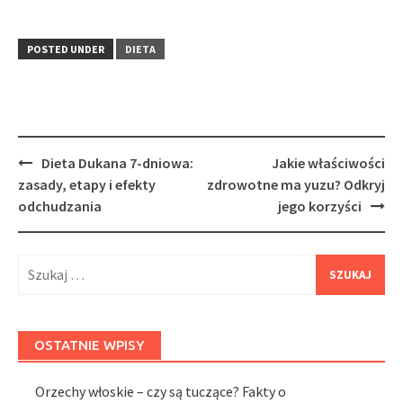
POSTED UNDER
DIETA
Post
Dieta Dukana 7-dniowa:
Jakie właściwości
navigation
zasady, etapy i efekty
zdrowotne ma yuzu? Odkryj
odchudzania
jego korzyści
Szukaj:
OSTATNIE WPISY
Orzechy włoskie – czy są tuczące? Fakty o