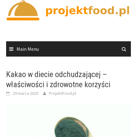
Skip
to
content
Main Menu
Kakao w diecie odchudzającej –
właściwości i zdrowotne korzyści
29 marca 2025
ProjektFood.pl