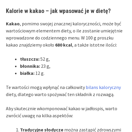
Kalorie w kakao – jak wpasować je w dietę?
Kakao
, pomimo swojej znacznej kaloryczności, może być
wartościowym elementem diety, o ile zostanie umiejętnie
wprowadzone do codziennego menu. W 100 g proszku
kakao znajdziemy około
680 kcal
, a także istotne ilości:
tłuszczu:
52 g,
błonnika:
23 g,
białka:
12 g.
Te wartości mogą wpłynąć na całkowity
bilans kaloryczny
diety, dlatego warto spożywać ten składnik z rozwagą.
Aby skutecznie wkomponować kakao w jadłospis, warto
zwrócić uwagę na kilka aspektów:
Tradycyjne słodycze
można zastąpić zdrowszymi