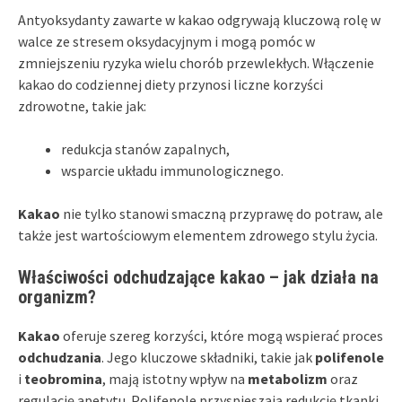
Antyoksydanty zawarte w kakao odgrywają kluczową rolę w
walce ze stresem oksydacyjnym i mogą pomóc w
zmniejszeniu ryzyka wielu chorób przewlekłych. Włączenie
kakao do codziennej diety przynosi liczne korzyści
zdrowotne, takie jak:
redukcja stanów zapalnych,
wsparcie układu immunologicznego.
Kakao
nie tylko stanowi smaczną przyprawę do potraw, ale
także jest wartościowym elementem zdrowego stylu życia.
Właściwości odchudzające kakao – jak działa na
organizm?
Kakao
oferuje szereg korzyści, które mogą wspierać proces
odchudzania
. Jego kluczowe składniki, takie jak
polifenole
i
teobromina
, mają istotny wpływ na
metabolizm
oraz
regulację apetytu. Polifenole przyspieszają redukcję tkanki