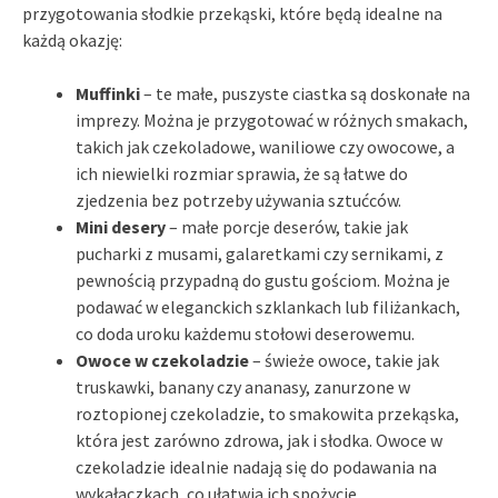
przygotowania słodkie przekąski, które będą idealne na
każdą okazję:
Muffinki
– te małe, puszyste ciastka są doskonałe na
imprezy. Można je przygotować w różnych smakach,
takich jak czekoladowe, waniliowe czy owocowe, a
ich niewielki rozmiar sprawia, że są łatwe do
zjedzenia bez potrzeby używania sztućców.
Mini desery
– małe porcje deserów, takie jak
pucharki z musami, galaretkami czy sernikami, z
pewnością przypadną do gustu gościom. Można je
podawać w eleganckich szklankach lub filiżankach,
co doda uroku każdemu stołowi deserowemu.
Owoce w czekoladzie
– świeże owoce, takie jak
truskawki, banany czy ananasy, zanurzone w
roztopionej czekoladzie, to smakowita przekąska,
która jest zarówno zdrowa, jak i słodka. Owoce w
czekoladzie idealnie nadają się do podawania na
wykałaczkach, co ułatwia ich spożycie.