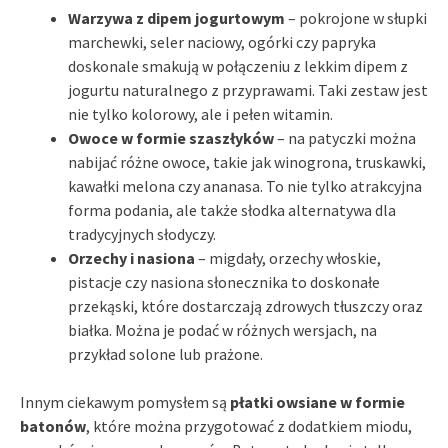
Warzywa z dipem jogurtowym
– pokrojone w słupki
marchewki, seler naciowy, ogórki czy papryka
doskonale smakują w połączeniu z lekkim dipem z
jogurtu naturalnego z przyprawami. Taki zestaw jest
nie tylko kolorowy, ale i pełen witamin.
Owoce w formie szaszłyków
– na patyczki można
nabijać różne owoce, takie jak winogrona, truskawki,
kawałki melona czy ananasa. To nie tylko atrakcyjna
forma podania, ale także słodka alternatywa dla
tradycyjnych słodyczy.
Orzechy i nasiona
– migdały, orzechy włoskie,
pistacje czy nasiona słonecznika to doskonałe
przekąski, które dostarczają zdrowych tłuszczy oraz
białka. Można je podać w różnych wersjach, na
przykład solone lub prażone.
Innym ciekawym pomysłem są
płatki owsiane w formie
batonów
, które można przygotować z dodatkiem miodu,