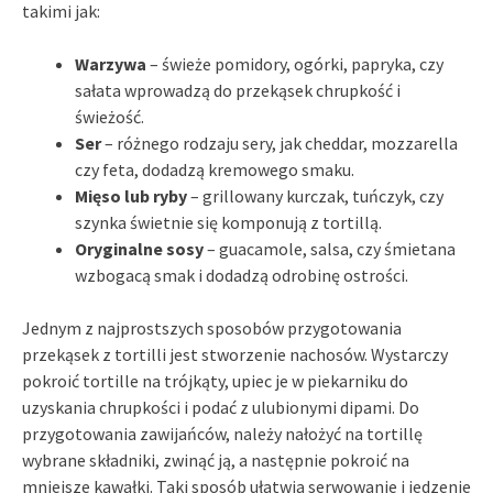
takimi jak:
Warzywa
– świeże pomidory, ogórki, papryka, czy
sałata wprowadzą do przekąsek chrupkość i
świeżość.
Ser
– różnego rodzaju sery, jak cheddar, mozzarella
czy feta, dodadzą kremowego smaku.
Mięso lub ryby
– grillowany kurczak, tuńczyk, czy
szynka świetnie się komponują z tortillą.
Oryginalne sosy
– guacamole, salsa, czy śmietana
wzbogacą smak i dodadzą odrobinę ostrości.
Jednym z najprostszych sposobów przygotowania
przekąsek z tortilli jest stworzenie nachosów. Wystarczy
pokroić tortille na trójkąty, upiec je w piekarniku do
uzyskania chrupkości i podać z ulubionymi dipami. Do
przygotowania zawijańców, należy nałożyć na tortillę
wybrane składniki, zwinąć ją, a następnie pokroić na
mniejsze kawałki. Taki sposób ułatwia serwowanie i jedzenie