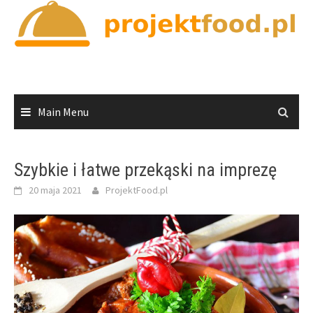
Skip
to
content
Main Menu
Szybkie i łatwe przekąski na imprezę
20 maja 2021
ProjektFood.pl