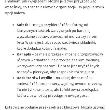
smakiem, jak i wyglądem. Można je łatwo przygotować
wcześniej, co znacznie ułatwia organizację. Do popularnych
opcji należą:
Sałatki
– mogą przybierać różne formy, od
klasycznych sałatek warzywnych po bardziej
wyszukane zestawy z owocami morza czy serem
feta. Ważne jest, aby stosować świeże składniki,
które dodadzą koloru i smaku.
Kanapki
– te małe przekąski można przygotować w
różnych wariantach, na przykład z serem, wędliną,
warzywami czy pastami. Dobrze jest użyć różnych
rodzajów pieczywa, aby zaspokoić różne gusta.
Deski serów i wędlin
– na takiej desce można
umieścić różnorodne sery, wędliny, owoce i orzechy.
To nie tylko smaczna, ale i efektowna przekąska,
która z pewnością przyciągnie uwagę gości.
Estetyczne podanie przekąsek jest kluczowe. Można używać