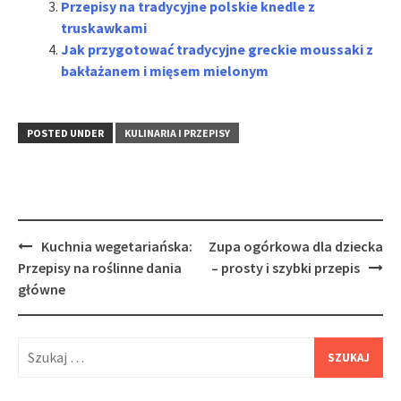
Przepisy na tradycyjne polskie knedle z
truskawkami
Jak przygotować tradycyjne greckie moussaki z
bakłażanem i mięsem mielonym
POSTED UNDER
KULINARIA I PRZEPISY
Post
Kuchnia wegetariańska:
Zupa ogórkowa dla dziecka
navigation
Przepisy na roślinne dania
– prosty i szybki przepis
główne
Szukaj: