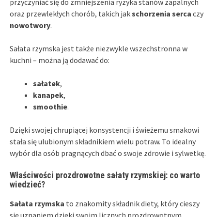
przyczyniać się do zmniejszenia ryzyka stanów zapalnych
oraz przewlekłych chorób, takich jak
schorzenia serca
czy
nowotwory
.
Sałata rzymska jest także niezwykle wszechstronna w
kuchni – można ją dodawać do:
sałatek
,
kanapek
,
smoothie
.
Dzięki swojej chrupiącej konsystencji i świeżemu smakowi
stała się ulubionym składnikiem wielu potraw. To idealny
wybór dla osób pragnących dbać o swoje zdrowie i sylwetkę.
Właściwości prozdrowotne sałaty rzymskiej: co warto
wiedzieć?
Sałata rzymska
to znakomity składnik diety, który cieszy
się uznaniem dzięki swoim licznych prozdrowotnym