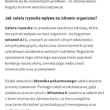
dodanie jej do codziennych posiłków – to zdrowy wybór
bogaty w cenne wartości odżywcze.
Jak sałata rzymska wpływa na zdrowie organizmu?
Sałata rzymska
to prawdziwa skarbnica zdrowia, która
korzystnie wpływa na nasz organizm. Jej bogactwo
witamin A i C
, znanych ze swoich silnych właściwości
antyoksydacyjnych, skutecznie chroni komórki przed
szkodliwym działaniem wolnych rodników. Regularne
spożywanie tego zielonego warzywa może poprawić
kondycję naszej skóry, zmniejszając widoczność
zmarszczek oraz przebarwień.
Dzięki obecności
błonnika pokarmowego
sałata wspiera
procesy trawienne. Pomaga także w odchudzaniu, gdyż
zwiększa uczucie sytości.
Witamina K
zawarta w sałacie jest
z kolei istotna dla zdrowia kości, co ma szczególne
znaczenie dla kobiet przechodzących menopauzę oraz