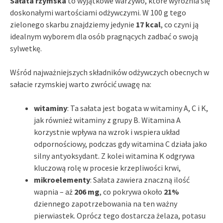
Sałata rzymska
to wyjątkowe warzywo, które wyróżnia się
doskonałymi wartościami odżywczymi. W 100 g tego
zielonego skarbu znajdziemy jedynie
17 kcal
, co czyni ją
idealnym wyborem dla osób pragnących zadbać o swoją
sylwetkę.
Wśród najważniejszych składników odżywczych obecnych w
sałacie rzymskiej warto zwrócić uwagę na:
witaminy
: Ta sałata jest bogata w witaminy A, C i K,
jak również witaminy z grupy B. Witamina A
korzystnie wpływa na wzrok i wspiera układ
odpornościowy, podczas gdy witamina C działa jako
silny antyoksydant. Z kolei witamina K odgrywa
kluczową rolę w procesie krzepliwości krwi,
mikroelementy
: Sałata zawiera znaczną ilość
wapnia – aż
206 mg
, co pokrywa około
21%
dziennego zapotrzebowania na ten ważny
pierwiastek. Oprócz tego dostarcza żelaza, potasu