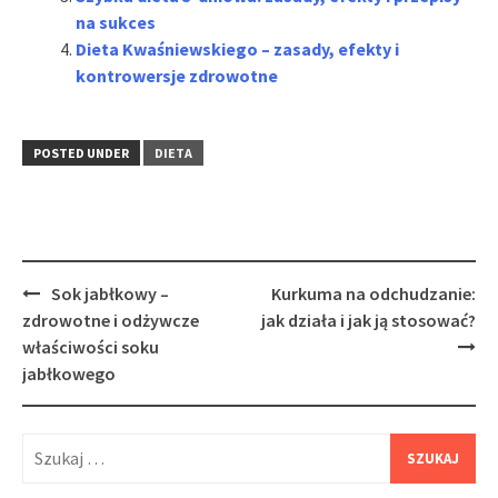
na sukces
Dieta Kwaśniewskiego – zasady, efekty i
kontrowersje zdrowotne
POSTED UNDER
DIETA
Post
Sok jabłkowy –
Kurkuma na odchudzanie:
navigation
zdrowotne i odżywcze
jak działa i jak ją stosować?
właściwości soku
jabłkowego
Szukaj: