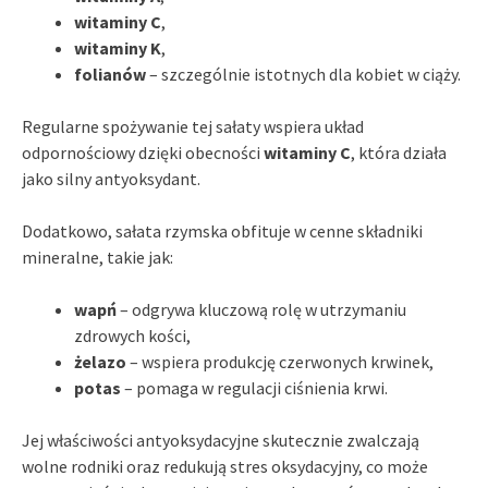
witaminy C
,
witaminy K
,
folianów
– szczególnie istotnych dla kobiet w ciąży.
Regularne spożywanie tej sałaty wspiera układ
odpornościowy dzięki obecności
witaminy C
, która działa
jako silny antyoksydant.
Dodatkowo, sałata rzymska obfituje w cenne składniki
mineralne, takie jak:
wapń
– odgrywa kluczową rolę w utrzymaniu
zdrowych kości,
żelazo
– wspiera produkcję czerwonych krwinek,
potas
– pomaga w regulacji ciśnienia krwi.
Jej właściwości antyoksydacyjne skutecznie zwalczają
wolne rodniki oraz redukują stres oksydacyjny, co może