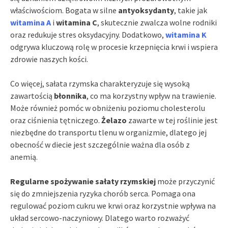
właściwościom. Bogata w silne
antyoksydanty
, takie jak
witamina A
i
witamina C
, skutecznie zwalcza wolne rodniki
oraz redukuje stres oksydacyjny. Dodatkowo,
witamina K
odgrywa kluczową rolę w procesie krzepnięcia krwi i wspiera
zdrowie naszych kości.
Co więcej, sałata rzymska charakteryzuje się wysoką
zawartością
błonnika
, co ma korzystny wpływ na trawienie.
Może również pomóc w obniżeniu poziomu cholesterolu
oraz ciśnienia tętniczego.
Żelazo
zawarte w tej roślinie jest
niezbędne do transportu tlenu w organizmie, dlatego jej
obecność w diecie jest szczególnie ważna dla osób z
anemią.
Regularne spożywanie sałaty rzymskiej
może przyczynić
się do zmniejszenia ryzyka chorób serca. Pomaga ona
regulować poziom cukru we krwi oraz korzystnie wpływa na
układ sercowo-naczyniowy. Dlatego warto rozważyć