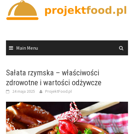
Skip
to
content
Main Menu
Sałata rzymska – właściwości
zdrowotne i wartości odżywcze
24 maja 2025
ProjektFood.pl