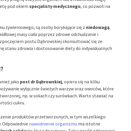
dietę pod okiem
specjalisty medycznego
, co pozwoli na
anu żywieniowego, są osoby borykające się z
niedowagą
.
widłowej masy ciała poprzez zdrowe odchudzanie i
rozpoczęciem postu Dąbrowskiej skonsultować się ze
ę stanu zdrowia i dostosowanie diety do indywidualnych
j?
wnież jako
post dr Dąbrowskiej
, opiera się na kilku
ożywanie wyłącznie świeżych warzyw oraz owoców, które
tworzonej, np. w sokach czy surówkach. Warto stawiać na
rtości cukru.
luczenie produktów przetworzonych, w tym wszelkiego
w. Odpowiednie
nawodnienie organizmu
ma istotne
ralnych soków
to klucz do sukcesu. Taki sposób odżywiania