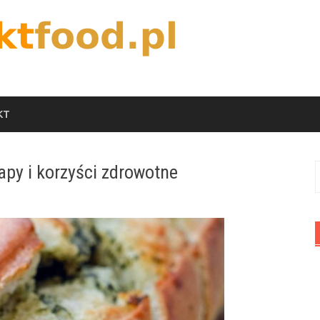
KT
apy i korzyści zdrowotne
S