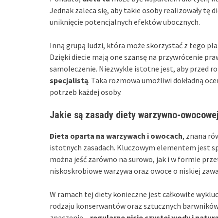
Jednak zaleca się, aby takie osoby realizowały tę 
uniknięcie potencjalnych efektów ubocznych.
Inną grupą ludzi, która może skorzystać z tego pl
Dzięki diecie mają one szansę na przywrócenie pra
samoleczenie. Niezwykle istotne jest, aby przed 
specjalistą
. Taka rozmowa umożliwi dokładną ocen
potrzeb każdej osoby.
Jakie są zasady diety warzywno-owocowe
Dieta oparta na warzywach i owocach
, znana ró
istotnych zasadach. Kluczowym elementem jest sp
można jeść zarówno na surowo, jak i w formie prze
niskoskrobiowe warzywa oraz owoce o niskiej zawa
W ramach tej diety konieczne jest całkowite wyk
rodzaju konserwantów oraz sztucznych barwnikó
znaczenie –
regularne picie czystej wody i natu