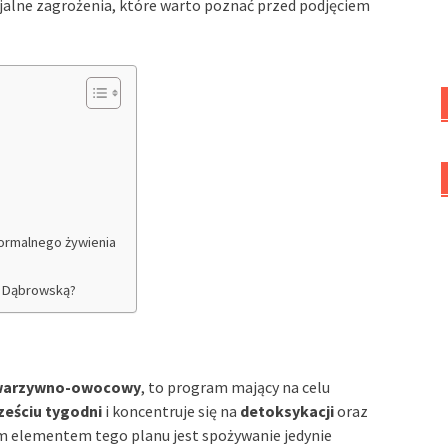
ncjalne zagrożenia, które warto poznać przed podjęciem
ormalnego żywienia
tą Dąbrowską?
warzywno-owocowy
, to program mający na celu
ześciu tygodni
i koncentruje się na
detoksykacji
oraz
m elementem tego planu jest spożywanie jedynie