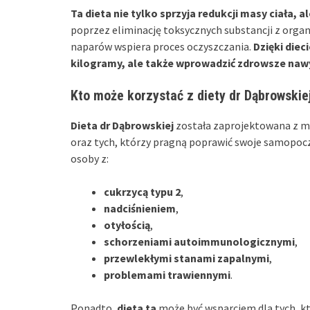
Ta dieta nie tylko sprzyja redukcji masy ciała,
poprzez eliminację toksycznych substancji z organi
naparów wspiera proces oczyszczania.
Dzięki diec
kilogramy, ale także wprowadzić zdrowsze nawyk
Kto może korzystać z diety dr Dąbrowskie
Dieta dr Dąbrowskiej
została zaprojektowana z 
oraz tych, którzy pragną poprawić swoje samopocz
osoby z:
cukrzycą typu 2
,
nadciśnieniem
,
otyłością
,
schorzeniami autoimmunologicznymi
,
przewlekłymi stanami zapalnymi
,
problemami trawiennymi
.
Ponadto,
dieta ta
może być wsparciem dla tych, k