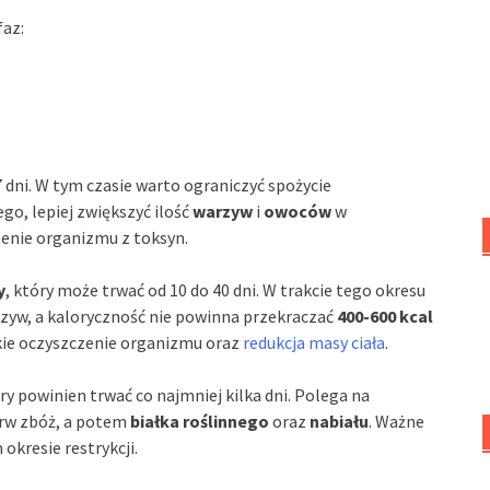
faz:
 7 dni. W tym czasie warto ograniczyć spożycie
o, lepiej zwiększyć ilość
warzyw
i
owoców
w
enie organizmu z toksyn.
y
, który może trwać od 10 do 40 dni. W trakcie tego okresu
rzyw, a kaloryczność nie powinna przekraczać
400-600 kcal
okie oczyszczenie organizmu oraz
redukcja masy ciała
.
óry powinien trwać co najmniej kilka dni. Polega na
rw zbóż, a potem
białka roślinnego
oraz
nabiału
. Ważne
okresie restrykcji.