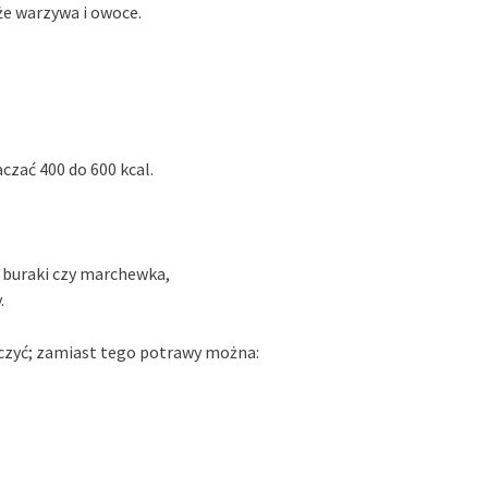
że warzywa i owoce.
czać 400 do 600 kcal.
 buraki czy marchewka,
.
czyć; zamiast tego potrawy można: