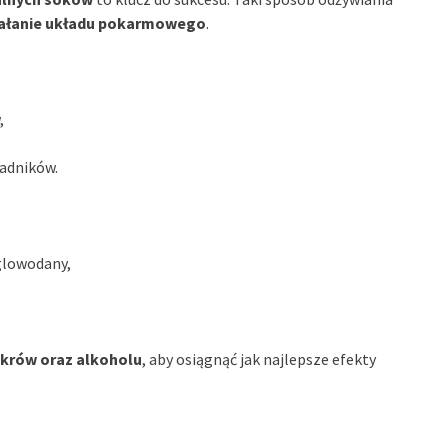
iałanie układu pokarmowego
.
,
adników.
glowodany,
ukrów oraz alkoholu
, aby osiągnąć jak najlepsze efekty