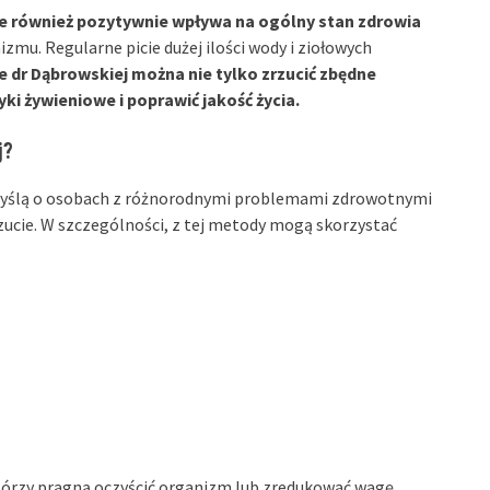
 ale również pozytywnie wpływa na ogólny stan zdrowia
zmu. Regularne picie dużej ilości wody i ziołowych
ie dr Dąbrowskiej można nie tylko zrzucić zbędne
i żywieniowe i poprawić jakość życia.
j?
myślą o osobach z różnorodnymi problemami zdrowotnymi
ucie. W szczególności, z tej metody mogą skorzystać
tórzy pragną oczyścić organizm lub zredukować wagę.