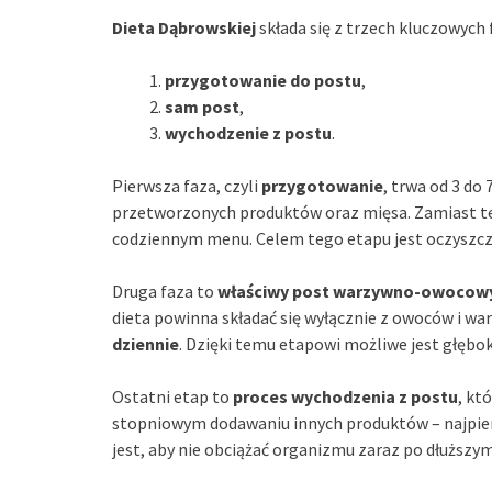
Dieta Dąbrowskiej
składa się z trzech kluczowych 
przygotowanie do postu
,
sam post
,
wychodzenie z postu
.
Pierwsza faza, czyli
przygotowanie
, trwa od 3 do
przetworzonych produktów oraz mięsa. Zamiast teg
codziennym menu. Celem tego etapu jest oczyszcz
Druga faza to
właściwy post warzywno-owocow
dieta powinna składać się wyłącznie z owoców i wa
dziennie
. Dzięki temu etapowi możliwe jest głęb
Ostatni etap to
proces wychodzenia z postu
, kt
stopniowym dodawaniu innych produktów – najpie
jest, aby nie obciążać organizmu zaraz po dłuższym 