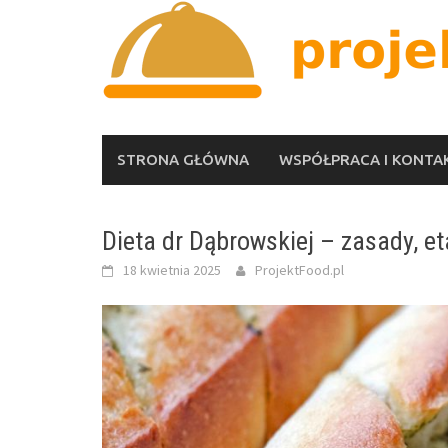
Skip
to
content
STRONA GŁÓWNA
WSPÓŁPRACA I KONTA
Dieta dr Dąbrowskiej – zasady, et
18 kwietnia 2025
ProjektFood.pl