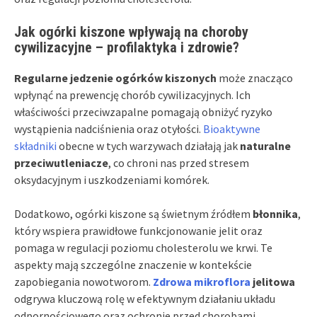
Jak ogórki kiszone wpływają na choroby
cywilizacyjne – profilaktyka i zdrowie?
Regularne jedzenie ogórków kiszonych
może znacząco
wpłynąć na prewencję chorób cywilizacyjnych. Ich
właściwości przeciwzapalne pomagają obniżyć ryzyko
wystąpienia nadciśnienia oraz otyłości.
Bioaktywne
składniki
obecne w tych warzywach działają jak
naturalne
przeciwutleniacze
, co chroni nas przed stresem
oksydacyjnym i uszkodzeniami komórek.
Dodatkowo, ogórki kiszone są świetnym źródłem
błonnika
,
który wspiera prawidłowe funkcjonowanie jelit oraz
pomaga w regulacji poziomu cholesterolu we krwi. Te
aspekty mają szczególne znaczenie w kontekście
zapobiegania nowotworom.
Zdrowa mikroflora
jelitowa
odgrywa kluczową rolę w efektywnym działaniu układu
odpornościowego oraz ochronie przed chorobami