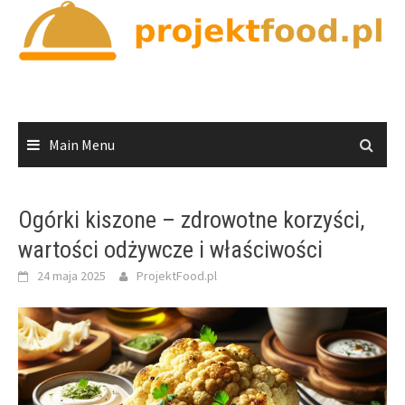
Skip
to
content
Main Menu
Ogórki kiszone – zdrowotne korzyści,
wartości odżywcze i właściwości
24 maja 2025
ProjektFood.pl