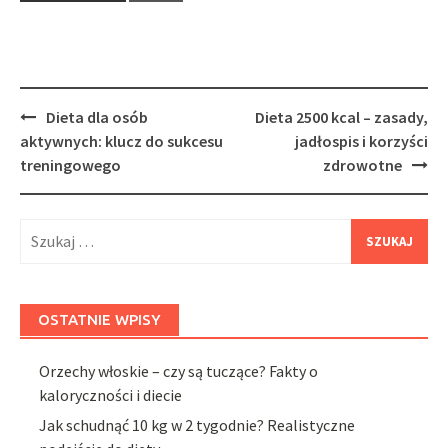
Post
Dieta dla osób
Dieta 2500 kcal – zasady,
navigation
aktywnych: klucz do sukcesu
jadłospis i korzyści
treningowego
zdrowotne
Szukaj:
OSTATNIE WPISY
Orzechy włoskie – czy są tuczące? Fakty o
kaloryczności i diecie
Jak schudnąć 10 kg w 2 tygodnie? Realistyczne