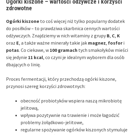
Ogórki kiszone – wartości odżywcze i korzyści
zdrowotne
Ogórki kiszone
to coś więcej niż tylko popularny dodatek
do posiłków – to prawdziwa skarbnica cennych wartości
odżywczych. Znajdziemy w nich witaminy z grupy
B
,
C
,
K
oraz
E
, a także ważne minerały takie jak
magnez
,
fosfor
i
potas
. Co ciekawe, w
100 gramach
tych smakołyków mieści
się jedynie
11 kcal
, co czyni je idealnym wyborem dla osób
dbających o linię.
Proces fermentacji, który przechodzą ogórki kiszone,
przynosi szereg korzyści zdrowotnych:
obecność probiotyków wspiera naszą mikrobiotę
jelitową,
wpływa pozytywnie na trawienie i może łagodzić
problemy żołądkowo-jelitowe,
regularne spożywanie ogórków kiszonych stymuluje