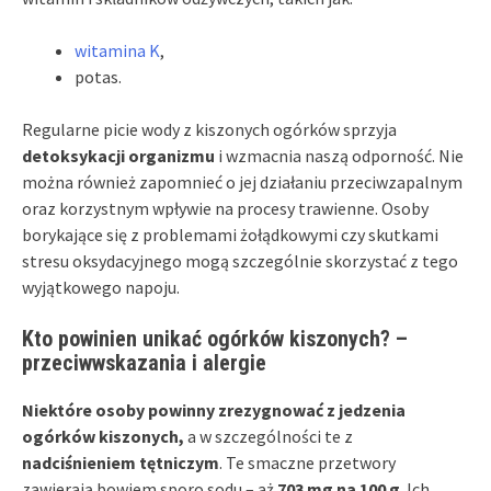
witamina K
,
potas.
Regularne picie wody z kiszonych ogórków sprzyja
detoksykacji organizmu
i wzmacnia naszą odporność. Nie
można również zapomnieć o jej działaniu przeciwzapalnym
oraz korzystnym wpływie na procesy trawienne. Osoby
borykające się z problemami żołądkowymi czy skutkami
stresu oksydacyjnego mogą szczególnie skorzystać z tego
wyjątkowego napoju.
Kto powinien unikać ogórków kiszonych? –
przeciwwskazania i alergie
Niektóre osoby powinny zrezygnować z jedzenia
ogórków kiszonych,
a w szczególności te z
nadciśnieniem tętniczym
. Te smaczne przetwory
zawierają bowiem sporo sodu – aż
703 mg na 100 g
. Ich