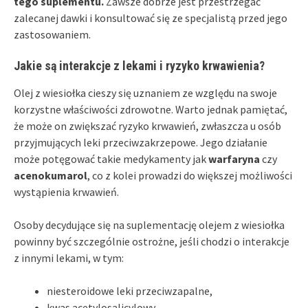
tego suplementu.
Zawsze dobrze jest przestrzegać
zalecanej dawki i konsultować się ze specjalistą przed jego
zastosowaniem.
Jakie są interakcje z lekami i ryzyko krwawienia?
Olej z wiesiołka cieszy się uznaniem ze względu na swoje
korzystne właściwości zdrowotne. Warto jednak pamiętać,
że może on zwiększać ryzyko krwawień, zwłaszcza u osób
przyjmujących leki przeciwzakrzepowe. Jego działanie
może potęgować takie medykamenty jak
warfaryna
czy
acenokumarol
, co z kolei prowadzi do większej możliwości
wystąpienia krwawień.
Osoby decydujące się na suplementację olejem z wiesiołka
powinny być szczególnie ostrożne, jeśli chodzi o interakcje
z innymi lekami, w tym:
niesteroidowe leki przeciwzapalne,
kwas acetylosalicylowy.