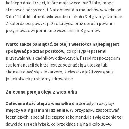
każdego dnia. Dzieci, które mają więcej niż 3 lata, mogą
stosować pół łyżeczki. Natomiast dla maluchów w wieku od
3 do 11 lat idealne dawkowanie to około 3-4 gramy dziennie.
Z kolei dzieci powyżej 12 roku życia oraz dorośli powinni
przyjmować wspomniane wcześniej 6-8 gramów.
Warto także pamiętać, że olej z wiesiołka najlepiej jest
spożywać podczas posiłków
, co sprzyja lepszemu
przyswajaniu składników odżywczych. Przed rozpoczęciem
suplementacji dobrze jest zapoznać się z ulotką lub
skonsultować się z lekarzem, zwłaszcza jeśli występują
jakiekolwiek problemy zdrowotne.
Zalecana porcja oleju z wiesiołka
Zalecana ilość oleju z wiesiołka
dla dorosłych oscyluje
między
6 a 8 gramami dziennie
. W przypadku zastosowań
leczniczych, specjaliści często rekomendują zwiększenie tej
dawki do
trzech łyżek
, co przekłada się na około
30-45