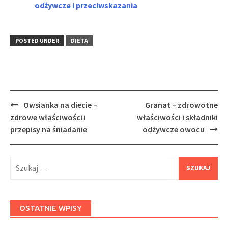
odżywcze i przeciwskazania
POSTED UNDER
DIETA
Post
Owsianka na diecie –
Granat – zdrowotne
navigation
zdrowe właściwości i
właściwości i składniki
przepisy na śniadanie
odżywcze owocu
Szukaj:
OSTATNIE WPISY