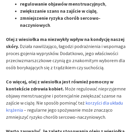
regulowanie objawów menstruacyjnych
,
zwiększanie szans na zajście w ciążę
,
zmniejszenie ryzyka chorób sercowo-
naczyniowych
.
Olej z wiesiołka ma niezwykły wpływ na kondycję naszej
skóry.
Działa nawilżająco, łagodzi podrażnienia i wspomaga
proces gojenia wyprysków. Dodatkowo, jego właściwości
przeciwzmarszczkowe czynią go znakomitym wyborem dla
osób borykających się z trądzikiem czy suchością.
Co więcej, olej z wiesiołka jest również pomocny w
kontekście zdrowia kobiet.
Może regulować nieprzyjemne
objawy menstruacyjne i potencjalnie zwiększać szanse na
zajście w ciążę. Nie sposób pominąć też
korzyści dla układu
krążenia
– regularne jego spożywanie może znacząco
zmniejszyć ryzyko chorób sercowo-naczyniowych.
Warto zauważyć, że zalety stosowania oleju z wiesiołka