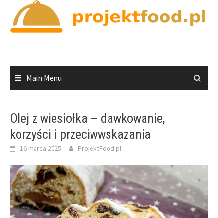
Skip
to
content
Main Menu
Olej z wiesiołka – dawkowanie,
korzyści i przeciwwskazania
16 marca 2025
ProjektFood.pl