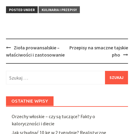
POSTED UNDER
KULINARIA I PRZEPISY
Post
Zioła prowansalskie –
Przepisy na smaczne tajskie
navigation
właściwości i zastosowanie
pho
Szukaj:
OSTATNIE WPISY
Orzechy włoskie – czy są tuczące? Fakty o
kaloryczności i diecie
Jak schudnąć 10 kg w 2 tygodnie? Realistyczne