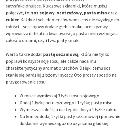
satysfakcjonujące. Kluczowe składniki, które musisz
połączyć, to:
sos sojowy
,
ocet ryżowy
,
pasta miso
oraz
cukier
. Każdy z tych elementów wnosi coś niezwykłego do
całości – sos sojowy dodaje głębi smaku, ocet ryżowy
wprowadza delikatną kwasowość, a pasta miso wzbogaca
całość o umami, czyli tzw. piąty smak.
Warto także dodać
pastę sezamową
, która nie tylko
poprawi konsystencję sosu, ale także nada mu
charakterystyczny aromat orzechów. Dzięki temu sos
stanie się bardziej złożony i sycący. Oto prosty sposób na
przygotowanie sosu:
W misce wymieszaj 3 łyżki sosu sojowego.
Dodaj 1 łyżkę octu ryżowego i 1 łyżkę pasty miso.
Wymieszaj całość, a następnie dosyp 1 łyżkę cukru.
Na koniec dodaj 2 łyżki pasty sezamowej i ponownie
dokładnie wymieszaj, aż do uzyskania gładkiej