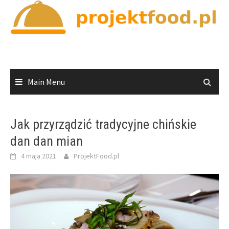
Skip
to
content
Main Menu
Jak przyrządzić tradycyjne chińskie
dan dan mian
4 maja 2021
ProjektFood.pl