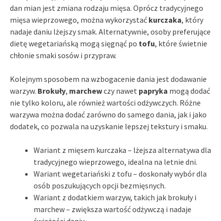
dan mian jest zmiana rodzaju mięsa. Oprócz tradycyjnego
mięsa wieprzowego, można wykorzystać
kurczaka
, który
nadaje daniu lżejszy smak. Alternatywnie, osoby preferujące
dietę wegetariańską mogą sięgnąć po
tofu
, które świetnie
chłonie smaki sosów i przypraw.
Kolejnym sposobem na wzbogacenie dania jest dodawanie
warzyw.
Brokuły
,
marchew
czy nawet
papryka
mogą dodać
nie tylko koloru, ale również wartości odżywczych. Różne
warzywa można dodać zarówno do samego dania, jak i jako
dodatek, co pozwala na uzyskanie lepszej tekstury i smaku.
Wariant z mięsem kurczaka – lżejsza alternatywa dla
tradycyjnego wieprzowego, idealna na letnie dni.
Wariant wegetariański z tofu – doskonały wybór dla
osób poszukujących opcji bezmięsnych.
Wariant z dodatkiem warzyw, takich jak brokuły i
marchew – zwiększa wartość odżywczą i nadaje