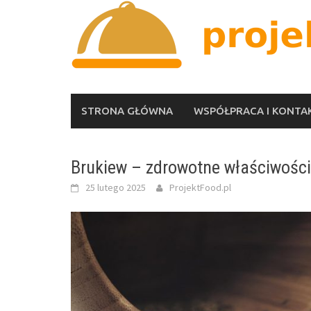
Skip
to
content
STRONA GŁÓWNA
WSPÓŁPRACA I KONTA
Brukiew – zdrowotne właściwości
25 lutego 2025
ProjektFood.pl