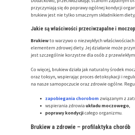
Dodatkowo, przeciwdziałając stanom zapalnym oraz
przyczyniają się do poprawy ogólnej kondycji org
brukiew jest nie tylko smacznym składnikiem diet
Jakie są właściwości przeciwzapalne i moczo
Brukiew
to warzywo o niezwykłych właściwościach
elementem zdrowej diety. Jej działanie może przy
jest szczególnie korzystne dla osób z przewlekłym
Co więcej, brukiew działa jak naturalny środek mo
oraz toksyn, wspierając proces detoksykacji i regul
na nasze samopoczucie oraz zdrowie ogólne. Regu
zapobiegania chorobom
związanym z zat
wspierania zdrowia
układu moczowego
,
poprawy kondycji
całego organizmu.
Brukiew a zdrowie – profilaktyka chorób