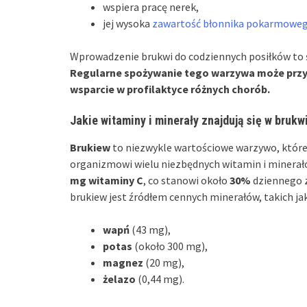
wspiera pracę nerek,
jej wysoka
zawartość błonnika pokarmowe
Wprowadzenie brukwi do codziennych posiłków to 
Regularne spożywanie tego warzywa może przyn
wsparcie w profilaktyce różnych chorób.
Jakie witaminy i minerały znajdują się w brukw
Brukiew
to niezwykle wartościowe warzywo, któr
organizmowi wielu niezbędnych witamin i minerał
mg witaminy C
, co stanowi około
30%
dziennego z
brukiew jest źródłem cennych minerałów, takich jak
wapń
(43 mg),
potas
(około 300 mg),
magnez
(20 mg),
żelazo
(0,44 mg).