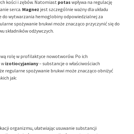
ch kości i zębów. Natomiast
potas
wpływa na regulację
anie serca.
Magnez
jest szczególnie ważny dla układu
e do wytwarzania hemoglobiny odpowiedzialnej za
gularne spożywanie brukwi może znacząco przyczynić się do
wu składników odżywczych.
wą rolę w profilaktyce nowotworów. Po ich
ę w
izotiocyjaniany
– substancje o właściwościach
że regularne spożywanie brukwi może znacząco obniżyć
ich jak:
kacji organizmu, ułatwiając usuwanie substancji