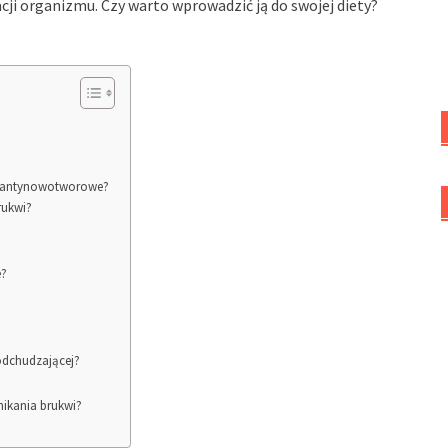
cji organizmu. Czy warto wprowadzić ją do swojej diety?
nie antynowotworowe?
rukwi?
e?
 odchudzającej?
nikania brukwi?