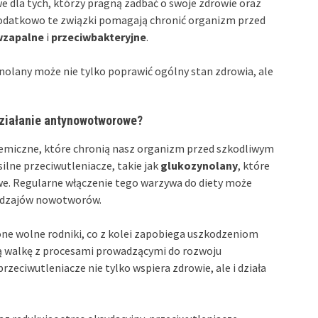
e dla tych, którzy pragną zadbać o swoje zdrowie oraz
datkowo te związki pomagają chronić organizm przed
wzapalne
i
przeciwbakteryjne
.
olany może nie tylko poprawić ogólny stan zdrowia, ale
 działanie antynowotworowe?
emiczne, które chronią nasz organizm przed szkodliwym
ilne przeciwutleniacze, takie jak
glukozynolany
, które
e. Regularne włączenie tego warzywa do diety może
rodzajów nowotworów.
 one wolne rodniki, co z kolei zapobiega uszkodzeniom
ą walkę z procesami prowadzącymi do rozwoju
zeciwutleniacze nie tylko wspiera zdrowie, ale i działa