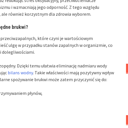
 redukując stres oksydacyjny, przeciwutleniacze
anizmu i wzmacniają jego odporność. Z tego względu
y, ale również korzystnym dla zdrowia wyborem.
pędne brukwi?
 przeciwzapalnych, które czyni je wartościowym
nieść ulgę w przypadku stanów zapalnych w organizmie, co
i dolegliwościami.
czopędny. Dzięki temu ułatwia eliminację nadmiaru wody
ując
bilans wodny
. Takie właściwości mają pozytywny wpływ
larne spożywanie brukwi może zatem przyczynić się do:
rzymywaniem płynów,