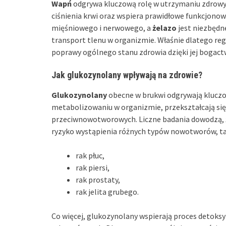
Wapń
odgrywa kluczową rolę w utrzymaniu zdrowy
ciśnienia krwi oraz wspiera prawidłowe funkcjonow
mięśniowego i nerwowego, a
żelazo
jest niezbędn
transport tlenu w organizmie. Właśnie dlatego re
poprawy ogólnego stanu zdrowia dzięki jej bogact
Jak glukozynolany wpływają na zdrowie?
Glukozynolany
obecne w brukwi odgrywają kluczo
metabolizowaniu w organizmie, przekształcają si
przeciwnowotworowych. Liczne badania dowodzą, 
ryzyko wystąpienia różnych typów nowotworów, tak
rak płuc,
rak piersi,
rak prostaty,
rak jelita grubego.
Co więcej, glukozynolany wspierają proces detoksy