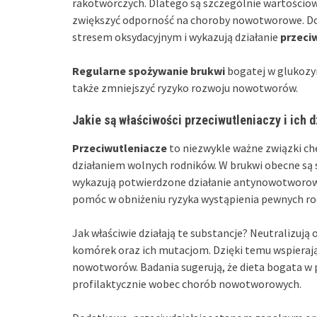
rakotwórczych. Dlatego są szczególnie wartościow
zwiększyć odporność na choroby nowotworowe. Do
stresem oksydacyjnym i wykazują działanie
przeci
Regularne spożywanie brukwi
bogatej w glukozyn
także zmniejszyć ryzyko rozwoju nowotworów.
Jakie są właściwości przeciwutleniaczy i ich
Przeciwutleniacze
to niezwykle ważne związki ch
działaniem wolnych rodników. W brukwi obecne są s
wykazują potwierdzone działanie antynowotworow
pomóc w obniżeniu ryzyka wystąpienia pewnych 
Jak właściwie działają te substancje? Neutralizują
komórek oraz ich mutacjom. Dzięki temu wspieraj
nowotworów. Badania sugerują, że dieta bogata w pr
profilaktycznie wobec chorób nowotworowych.