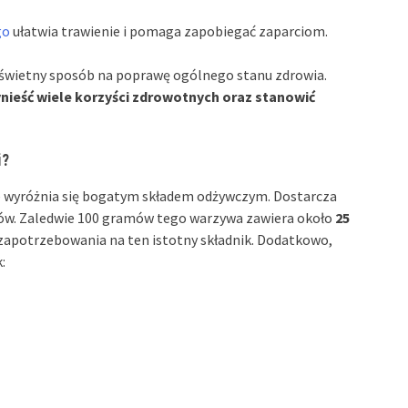
go
ułatwia trawienie i pomaga zapobiegać zaparciom.
świetny sposób na poprawę ogólnego stanu zdrowia.
ieść wiele korzyści zdrowotnych oraz stanowić
i?
e wyróżnia się bogatym składem odżywczym. Dostarcza
ów. Zaledwie 100 gramów tego warzywa zawiera około
25
apotrzebowania na ten istotny składnik. Dodatkowo,
: