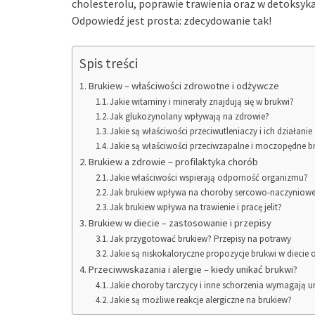
cholesterolu, poprawie trawienia oraz w detoksyka
Odpowiedź jest prosta: zdecydowanie tak!
Spis treści
Brukiew – właściwości zdrowotne i odżywcze
Jakie witaminy i minerały znajdują się w brukwi?
Jak glukozynolany wpływają na zdrowie?
Jakie są właściwości przeciwutleniaczy i ich działa
Jakie są właściwości przeciwzapalne i moczopędne b
Brukiew a zdrowie – profilaktyka chorób
Jakie właściwości wspierają odporność organizmu?
Jak brukiew wpływa na choroby sercowo-naczyniow
Jak brukiew wpływa na trawienie i pracę jelit?
Brukiew w diecie – zastosowanie i przepisy
Jak przygotować brukiew? Przepisy na potrawy
Jakie są niskokaloryczne propozycje brukwi w diecie
Przeciwwskazania i alergie – kiedy unikać brukwi?
Jakie choroby tarczycy i inne schorzenia wymagają u
Jakie są możliwe reakcje alergiczne na brukiew?