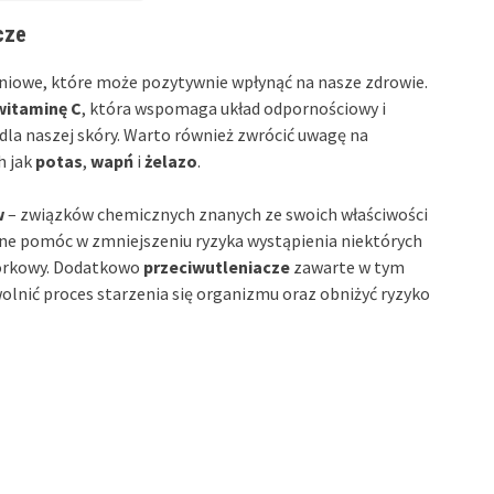
cze
iowe, które może pozytywnie wpłynąć na nasze zdrowie.
witaminę C
, która wspomaga układ odpornościowy i
 dla naszej skóry. Warto również zwrócić uwagę na
h jak
potas
,
wapń
i
żelazo
.
w
– związków chemicznych znanych ze swoich właściwości
ne pomóc w zmniejszeniu ryzyka wystąpienia niektórych
órkowy. Dodatkowo
przeciwutleniacze
zawarte w tym
olnić proces starzenia się organizmu oraz obniżyć ryzyko