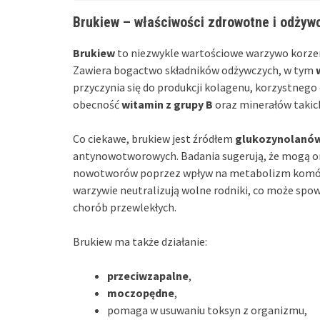
Brukiew – właściwości zdrowotne i odżyw
Brukiew
to niezwykle wartościowe warzywo korzen
Zawiera bogactwo składników odżywczych, w tym
przyczynia się do produkcji kolagenu, korzystnego
obecność
witamin z grupy B
oraz minerałów takic
Co ciekawe, brukiew jest źródłem
glukozynolanó
antynowotworowych. Badania sugerują, że mogą o
nowotworów poprzez wpływ na metabolizm kom
warzywie neutralizują wolne rodniki, co może spow
chorób przewlekłych.
Brukiew ma także działanie:
przeciwzapalne
,
moczopędne
,
pomaga w usuwaniu toksyn z organizmu,