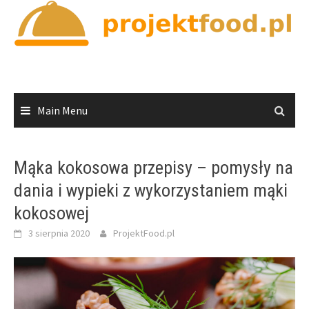
Skip
to
content
Main Menu
Mąka kokosowa przepisy – pomysły na
dania i wypieki z wykorzystaniem mąki
kokosowej
3 sierpnia 2020
ProjektFood.pl