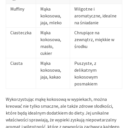
Muffiny
Mąka
Wilgotne i
kokosowa,
aromatyczne, idealne
jaja, mleko
na śniadanie
Ciasteczka
Mąka
Chrupiące na
kokosowa,
zewnątrz, miękkie w
masło,
środku
cukier
Ciasta
Mąka
Puszyste, z
kokosowa,
delikatnym
jaja, kakao
kokosowym
posmakiem
Wykorzystując mąkę kokosową w wypiekach, można
kreować nie tylko smaczne, ale także zdrowe słodkości,
które będą idealnym dodatkiem do diety. Jej unikalne
właściwości sprawiają, że wypieki zyskują niepowtarzalny
aromat i wilgotność, które z pewnością zachwycą każdego