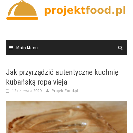
Skip
to
content
Main Menu
Jak przyrządzić autentyczne kuchnię
kubańską ropa vieja
12 czerwca 2020
ProjektFood.pl