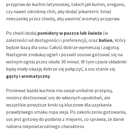
przypraw do kuchni latynoskiej, takich jak kumin, oregano,
czy nawet odrobinę chili, aby dodać pikanterii. Smaż
mieszankę przez chwilę, aby uwolnić aromaty przypraw.
Po chwili dodaj
pomidory w puszce lub świeże
(w
zależności od dostępności i preferencji), oraz
bulion
, który
będzie bazą dla sosu. Całość dobrze wymieszaj i zagotuj.
Następnie zredukuj ogień i pozwól sosowi gotować się na
wolnym ogniu przez około 30 minut. W tym czasie składniki
będą miały okazję dobrze się połączyć, a sos stanie się
gęsty i aromatyczny
.
Ponieważ każda kuchnia ma swoje unikalne przepisy,
możesz dostosować sos do własnych upodobań, ale
wszystkie powyższe kroki są kluczowe dla uzyskania
prawdziwego smaku ropa vieja. Po zakończeniu gotowania,
sos jest gotowy do podania z mięsem, co sprawia, że danie
nabiera niepowtarzalnego charakteru.