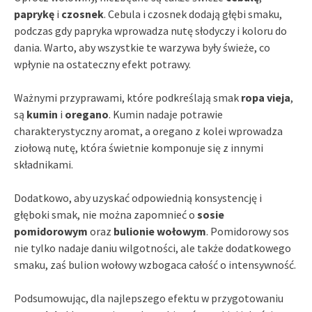
paprykę
i
czosnek
. Cebula i czosnek dodają głębi smaku,
podczas gdy papryka wprowadza nutę słodyczy i koloru do
dania. Warto, aby wszystkie te warzywa były świeże, co
wpłynie na ostateczny efekt potrawy.
Ważnymi przyprawami, które podkreślają smak
ropa vieja
,
są
kumin
i
oregano
. Kumin nadaje potrawie
charakterystyczny aromat, a oregano z kolei wprowadza
ziołową nutę, która świetnie komponuje się z innymi
składnikami.
Dodatkowo, aby uzyskać odpowiednią konsystencję i
głęboki smak, nie można zapomnieć o
sosie
pomidorowym
oraz
bulionie wołowym
. Pomidorowy sos
nie tylko nadaje daniu wilgotności, ale także dodatkowego
smaku, zaś bulion wołowy wzbogaca całość o intensywność.
Podsumowując, dla najlepszego efektu w przygotowaniu