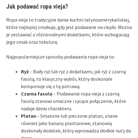
Jak podawać ropa vieja?
Ropa vieja to tradycyjne danie kuchni latynoamerykańskiej,
które najlepiej smakuje, gdy jest podawane na ciepło. Można
je zestawiać z różnorodnymi dodatkami, które wzbogacają
jego smak oraz teksturę.
Najpopularniejsze sposoby podawania ropa vieja to:
Ryż
– Biały ryż lub ryż z dodatkami, jak ryż z czarną
fasolą, to klasyczny wybór, który doskonale
komponuje się z tą potrawą.
Czarna fasola
– Podawanie ropa vieja z czarną
fasolą stanowi smaczne i sycące połączenie, które
nadaje daniu charakteru.
Platan
– Smażone lub pieczone platan, znane
również jako banany plantanowe, stanowią
doskonały dodatek, który wprowadza słodkie nuty do