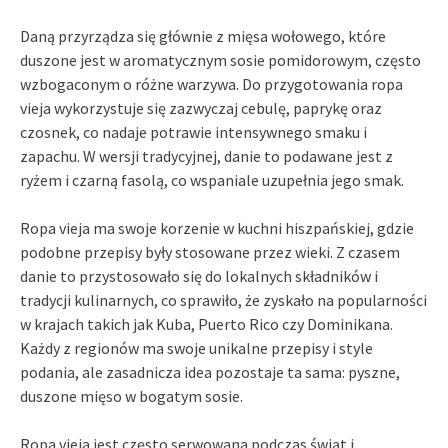
Daną przyrządza się głównie z mięsa wołowego, które
duszone jest w aromatycznym sosie pomidorowym, często
wzbogaconym o różne warzywa. Do przygotowania ropa
vieja wykorzystuje się zazwyczaj cebulę, paprykę oraz
czosnek, co nadaje potrawie intensywnego smaku i
zapachu. W wersji tradycyjnej, danie to podawane jest z
ryżem i czarną fasolą, co wspaniale uzupełnia jego smak.
Ropa vieja ma swoje korzenie w kuchni hiszpańskiej, gdzie
podobne przepisy były stosowane przez wieki. Z czasem
danie to przystosowało się do lokalnych składników i
tradycji kulinarnych, co sprawiło, że zyskało na popularności
w krajach takich jak Kuba, Puerto Rico czy Dominikana.
Każdy z regionów ma swoje unikalne przepisy i style
podania, ale zasadnicza idea pozostaje ta sama: pyszne,
duszone mięso w bogatym sosie.
Ropa vieja jest często serwowana podczas świąt i