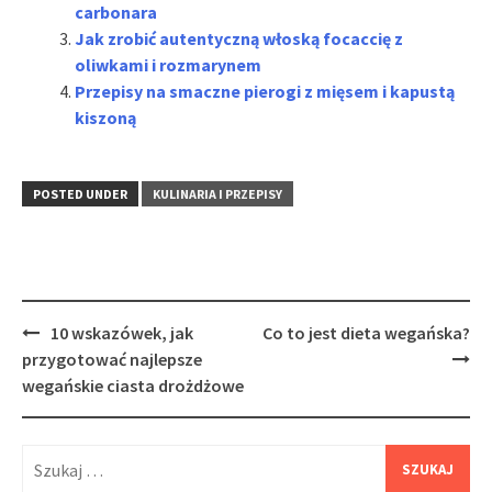
carbonara
Jak zrobić autentyczną włoską focaccię z
oliwkami i rozmarynem
Przepisy na smaczne pierogi z mięsem i kapustą
kiszoną
POSTED UNDER
KULINARIA I PRZEPISY
Post
10 wskazówek, jak
Co to jest dieta wegańska?
navigation
przygotować najlepsze
wegańskie ciasta drożdżowe
Szukaj: