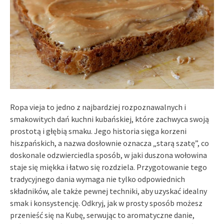
Ropa vieja to jedno z najbardziej rozpoznawalnych i
smakowitych dań kuchni kubańskiej, które zachwyca swoją
prostotą i głębią smaku. Jego historia sięga korzeni
hiszpańskich, a nazwa dosłownie oznacza „starą szatę”, co
doskonale odzwierciedla sposób, w jaki duszona wołowina
staje się miękka i łatwo się rozdziela. Przygotowanie tego
tradycyjnego dania wymaga nie tylko odpowiednich
składników, ale także pewnej techniki, aby uzyskać idealny
smak i konsystencję. Odkryj, jak w prosty sposób możesz
przenieść się na Kubę, serwując to aromatyczne danie,