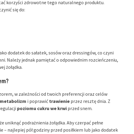
tać korzyści zdrowotne tego naturalnego produktu.
ynić się do:
ako dodatek do sałatek, sosów oraz dressingów, co czyni
ni. Należy jednak pamiętać o odpowiednim rozcieńczeniu,
ej żołądka.
rem?
zorem, w zależności od twoich preferencji oraz celów
metabolizm
i poprawić
trawienie
przez resztę dnia. Z
regulacji
poziomu cukru we krwi
przed snem.
e uniknąć podrażnienia żołądka. Aby czerpać pełne
e – najlepiej pół godziny przed posiłkiem lub jako dodatek