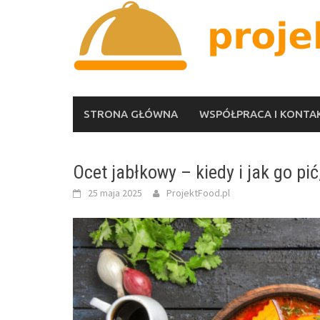
Skip
to
content
STRONA GŁÓWNA
WSPÓŁPRACA I KONTA
Ocet jabłkowy – kiedy i jak go pi
25 maja 2025
ProjektFood.pl