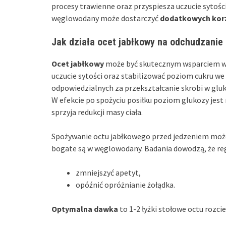
procesy trawienne oraz przyspiesza uczucie sytośc
węglowodany może dostarczyć
dodatkowych korz
Jak działa ocet jabłkowy na odchudzanie i
Ocet jabłkowy
może być skutecznym wsparciem w
uczucie sytości oraz stabilizować poziom cukru 
odpowiedzialnych za przekształcanie skrobi w gluko
W efekcie po spożyciu posiłku poziom glukozy jest n
sprzyja redukcji masy ciała.
Spożywanie octu jabłkowego przed jedzeniem może 
bogate są w węglowodany. Badania dowodzą, że re
zmniejszyć apetyt,
opóźnić opróżnianie żołądka.
Optymalna dawka
to 1-2 łyżki stołowe octu rozc