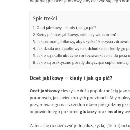
najlepiej pić ocet jabłkowy, aby cieszyć się jego d
Spis treści
Ocet jabłkowy – kiedy i jak go pić?
Kiedy pić ocet jabłkowy, rano czy wieczorem?
Jak pić ocet jabłkowy, aby uzyskać korzyści zdrowot
Jak działa ocet jabłkowy na odchudzanie i kiedy go pi
Jakie są skutki uboczne i przeciwwskazania do picia
Jakie są praktyczne porady dotyczące suplementacj
Ocet jabłkowy – kiedy i jak go pić?
Ocet jabłkowy
cieszy się dużą popularnością jak
porannych, jak i wieczornych godzinach. Aby maks
przyjmować go na czczo lub około pół godziny prze
odpowiedniego poziomu
glukozy
oraz
insuliny
we 
Zaleca się rozcieńczyć jedną dużą łyżkę (15 ml) oc