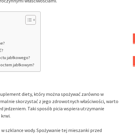
obroczynnymi właściwościami.
ne?
ć?
 octu jabłkowego?
i octem jabłkowym?
o suplement diety, który można spożywać zarówno w
ymalnie skorzystać z jego zdrowotnych właściwości, warto
d jedzeniem. Taki sposób picia wspiera utrzymanie
krwi.
tu w szklance wody. Spożywanie tej mieszanki przed