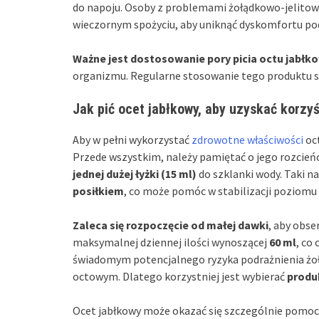
do napoju. Osoby z problemami żołądkowo-jelito
wieczornym spożyciu, aby uniknąć dyskomfortu po
Ważne jest dostosowanie pory picia octu jabł
organizmu. Regularne stosowanie tego produktu s
Jak pić ocet jabłkowy, aby uzyskać korzy
Aby w pełni wykorzystać
zdrowotne właściwości
oct
Przede wszystkim, należy pamiętać o jego rozcie
jednej dużej łyżki (15 ml)
do szklanki wody. Taki n
posiłkiem
, co może pomóc w stabilizacji poziomu 
Zaleca się rozpoczęcie od małej dawki
, aby obs
maksymalnej dziennej ilości wynoszącej
60 ml
, co
świadomym potencjalnego ryzyka podrażnienia ż
octowym. Dlatego korzystniej jest wybierać
produk
Ocet jabłkowy może okazać się szczególnie pomocn