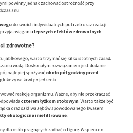
wymi powinny jednak zachować ostrożność przy
dczas snu.
kowego
do swoich indywidualnych potrzeb oraz reakcji
przyja osiąganiu
lepszych efektów zdrowotnych
.
ści zdrowotne?
u jabłkowego, warto trzymać się kilku istotnych zasad.
ńczaniu wodą. Doskonałym rozwiązaniem jest dodanie
apój najlepiej spożywać
około pół godziny przed
glukozy we krwi po jedzeniu.
erwować reakcję organizmu. Ważne, aby nie przekraczać
 odpowiada
czterem łyżkom stołowym
. Warto także być
ołądka oraz szkliwa zębów spowodowanego kwasem
ty ekologiczne i niefiltrowane
.
y dla osób pragnących zadbać o figurę. Wspiera on