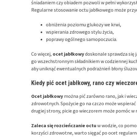
śniadaniem czy obiadem pozwoli w pełni wykorzys
Regularne stosowanie octu jabłkowego może przycz
obniżenia poziomu glukozy we krwi,
wspierania zdrowego stylu życia,
poprawy ogólnego samopoczucia.
Co więcej,
ocet jabłkowy
doskonale sprawdza się j
go wszechstronnym składnikiem w codziennej kuch
aby uniknąć ewentualnych podrażnień błony śluzow
Kiedy pić ocet jabłkowy, rano czy wieczo
Ocet jabłkowy
można pić zarówno rano, jak i wiec
zdrowotnych. Spożycie go na czczo może wspierać
drugiej strony, picie go wieczorem może pomóc w 
Zaleca się rozcieńczanie octu
w wodzie, co pomoż
korzyści zdrowotne, warto sięgać po ocet regularni