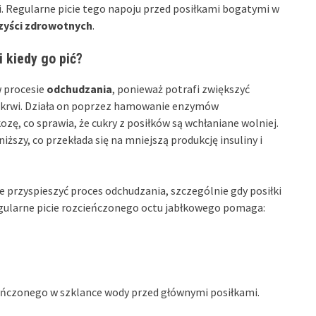
i. Regularne picie tego napoju przed posiłkami bogatymi w
yści zdrowotnych
.
 kiedy go pić?
 procesie
odchudzania
, ponieważ potrafi zwiększyć
we krwi. Działa on poprzez hamowanie enzymów
zę, co sprawia, że cukry z posiłków są wchłaniane wolniej.
iższy, co przekłada się na mniejszą produkcję insuliny i
przyspieszyć proces odchudzania, szczególnie gdy posiłki
gularne picie rozcieńczonego octu jabłkowego pomaga:
ieńczonego w szklance wody przed głównymi posiłkami.