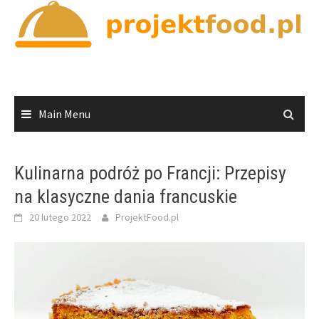
Skip
to
content
Main Menu
Kulinarna podróż po Francji: Przepisy
na klasyczne dania francuskie
20 lutego 2022
ProjektFood.pl