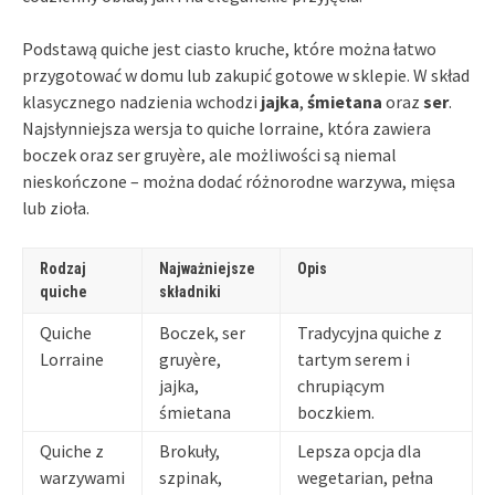
Podstawą quiche jest ciasto kruche, które można łatwo
przygotować w domu lub zakupić gotowe w sklepie. W skład
klasycznego nadzienia wchodzi
jajka
,
śmietana
oraz
ser
.
Najsłynniejsza wersja to quiche lorraine, która zawiera
boczek oraz ser gruyère, ale możliwości są niemal
nieskończone – można dodać różnorodne warzywa, mięsa
lub zioła.
Rodzaj
Najważniejsze
Opis
quiche
składniki
Quiche
Boczek, ser
Tradycyjna quiche z
Lorraine
gruyère,
tartym serem i
jajka,
chrupiącym
śmietana
boczkiem.
Quiche z
Brokuły,
Lepsza opcja dla
warzywami
szpinak,
wegetarian, pełna