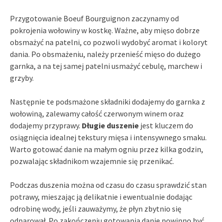
Przygotowanie Boeuf Bourguignon zaczynamy od
pokrojenia wołowiny w kostkę. Ważne, aby mięso dobrze
obsmażyć na patelni, co pozwoli wydobyć aromat i koloryt
dania. Po obsmażeniu, należy przenieść mięso do dużego
garnka, a na tej samej patelni usmażyć cebulę, marchew i
grzyby.
Następnie te podsmażone składniki dodajemy do garnka z
wołowiną, zalewamy całość czerwonym winem oraz
dodajemy przyprawy.
Długie duszenie
jest kluczem do
osiągnięcia idealnej tekstury mięsa i intensywnego smaku.
Warto gotować danie na małym ogniu przez kilka godzin,
pozwalając składnikom wzajemnie się przenikać.
Podczas duszenia można od czasu do czasu sprawdzić stan
potrawy, mieszając ją delikatnie i ewentualnie dodając
odrobinę wody, jeśli zauważymy, że płyn zbytnio się
odparował. Po zakończeniu gotowania danie powinno być