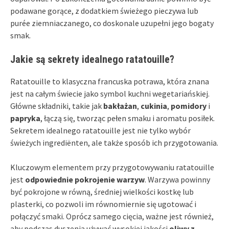
podawane gorące, z dodatkiem świeżego pieczywa lub
purée ziemniaczanego, co doskonale uzupełni jego bogaty
smak.
Jakie są sekrety idealnego ratatouille?
Ratatouille to klasyczna francuska potrawa, która znana
jest na całym świecie jako symbol kuchni wegetariańskiej.
Główne składniki, takie jak
bakłażan
,
cukinia
,
pomidory
i
papryka
, łączą się, tworząc pełen smaku i aromatu posiłek.
Sekretem idealnego ratatouille jest nie tylko wybór
świeżych ingrediënten, ale także sposób ich przygotowania.
Kluczowym elementem przy przygotowywaniu ratatouille
jest
odpowiednie pokrojenie warzyw
. Warzywa powinny
być pokrojone w równą, średniej wielkości kostkę lub
plasterki, co pozwoli im równomiernie się ugotować i
połączyć smaki. Oprócz samego cięcia, ważne jest również,
aby podczas duszenia używać wysokiej jakości
oliwy z