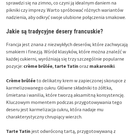
sprawdzi się na zimno, co czyni ją idealnym daniem na
pikniki czy imprezy. Warto spróbować różnych wariantów
nadzienia, aby odkryć swoje ulubione połączenia smakowe.
Jakie są tradycyjne desery francuskie?
Francja jest znana z niezwykłych deserów, które zachwycają
smakiem i finezją. Wśród klasyków, które można znaleźć w
każdej cukierni, wyróżniają się trzy szczególnie popularne
pozycje:
crème brûlée
,
tarte Tatin
oraz
makaroniki
.
Crème brûlée
to delikatny krem w zapieczonej skorupce z
karmelizowanego cukru. Główne składniki to żółtka,
śmietana i wanilia, które tworzą aksamitną konsystencję.
Kluczowym momentem podczas przygotowywania tego
deseru jest karmelizacja cukru, która nadaje mu
charakterystyczny chrupiący wierzch.
Tarte Tatin
jest odwróconą tartą, przygotowywaną z