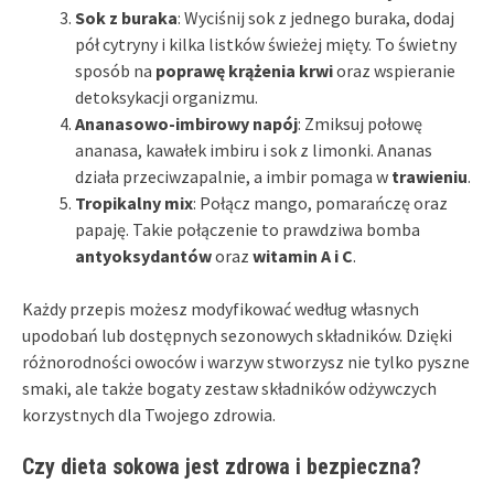
Sok z buraka
: Wyciśnij sok z jednego buraka, dodaj
pół cytryny i kilka listków świeżej mięty. To świetny
sposób na
poprawę krążenia krwi
oraz wspieranie
detoksykacji organizmu.
Ananasowo-imbirowy napój
: Zmiksuj połowę
ananasa, kawałek imbiru i sok z limonki. Ananas
działa przeciwzapalnie, a imbir pomaga w
trawieniu
.
Tropikalny mix
: Połącz mango, pomarańczę oraz
papaję. Takie połączenie to prawdziwa bomba
antyoksydantów
oraz
witamin A i C
.
Każdy przepis możesz modyfikować według własnych
upodobań lub dostępnych sezonowych składników. Dzięki
różnorodności owoców i warzyw stworzysz nie tylko pyszne
smaki, ale także bogaty zestaw składników odżywczych
korzystnych dla Twojego zdrowia.
Czy dieta sokowa jest zdrowa i bezpieczna?