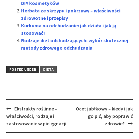
DIY kosmetyków
Herbata ze skrzypu i pokrzywy – właściwości
zdrowotne i przepisy
Kurkuma na odchudzanie: jak działa i jak ją
stosować?
Rodzaje diet odchudzających: wybór skutecznej
metody zdrowego odchudzania
POSTED UNDER
DIETA
Post
Ekstrakty roślinne –
Ocet jabłkowy – kiedy i jak
navigation
właściwości, rodzaje i
go pić, aby poprawić
zastosowanie w pielęgnacji
zdrowie?