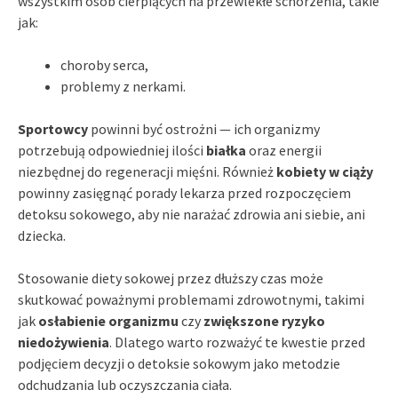
wszystkim osób cierpiących na przewlekłe schorzenia, takie
jak:
choroby serca,
problemy z nerkami.
Sportowcy
powinni być ostrożni — ich organizmy
potrzebują odpowiedniej ilości
białka
oraz energii
niezbędnej do regeneracji mięśni. Również
kobiety w ciąży
powinny zasięgnąć porady lekarza przed rozpoczęciem
detoksu sokowego, aby nie narażać zdrowia ani siebie, ani
dziecka.
Stosowanie diety sokowej przez dłuższy czas może
skutkować poważnymi problemami zdrowotnymi, takimi
jak
osłabienie organizmu
czy
zwiększone ryzyko
niedożywienia
. Dlatego warto rozważyć te kwestie przed
podjęciem decyzji o detoksie sokowym jako metodzie
odchudzania lub oczyszczania ciała.