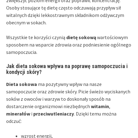
zwiększyć poziom energii oraz poprawić koncentrację.
Osoby stosujące tę dietę często odczuwają przypływ sił
witalnych dzięki lekkostrawnym składnikom odżywczym
obecnym w sokach.
Wszystkie te korzyści czynią
dietę sokową
wartościowym
sposobem na wsparcie zdrowia oraz podniesienie ogólnego
samopoczucia.
Jak dieta sokowa wpływa na poprawę samopoczucia i
kondycji skóry?
Dieta sokowa
ma pozytywny wpływ na nasze
samopoczucie oraz zdrowie skóry. Picie świeżo wyciskanych
soków z owoców i warzyw to doskonały sposób na
dostarczenie organizmowi niezbędnych
witamin
,
minerałów
i
przeciwutleniaczy
. Dzięki temu można
odczuć:
wzrost energii,