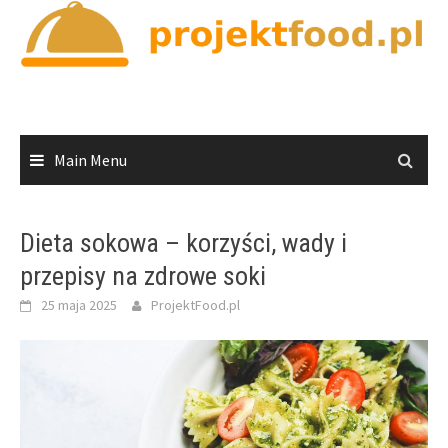
Skip
to
content
Main Menu
Dieta sokowa – korzyści, wady i
przepisy na zdrowe soki
25 maja 2025
ProjektFood.pl