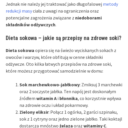
Jednak nie należy jej traktować jako długofalowej
metody
redukcji masy
ciała z uwagi na ograniczenia oraz
potencjalne zagrożenia związane z
niedoborami
składników odżywczych
.
Dieta sokowa – jakie są przepisy na zdrowe soki?
Dieta sokowa
opiera się na świeżo wyciskanych sokach z
owoców i warzyw, które obfitują w cenne składniki
odżywcze. Oto kilka łatwych przepisów na zdrowe soki,
które możesz przygotować samodzielnie w domu:
Sok marchewkowo-jabłkowy
: Zmiksuj 3 marchewki
oraz 2 soczyste jabłka. Ten napój jest doskonałym
źródłem
witamin A
i
błonnika
, co korzystnie wpływa
na zdrowie oczu i układ pokarmowy.
Zielony eliksir
: Połącz 1 ogórka, 2 garści szpinaku,
sok z 1 cytryny oraz jedno zielone jabłko. Taki koktajl
dostarcza mnóstwo
żelaza
oraz
witaminy C
.