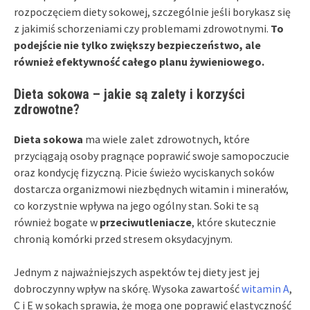
rozpoczęciem diety sokowej, szczególnie jeśli borykasz się
z jakimiś schorzeniami czy problemami zdrowotnymi.
To
podejście nie tylko zwiększy bezpieczeństwo, ale
również efektywność całego planu żywieniowego.
Dieta sokowa – jakie są zalety i korzyści
zdrowotne?
Dieta sokowa
ma wiele zalet zdrowotnych, które
przyciągają osoby pragnące poprawić swoje samopoczucie
oraz kondycję fizyczną. Picie świeżo wyciskanych soków
dostarcza organizmowi niezbędnych witamin i minerałów,
co korzystnie wpływa na jego ogólny stan. Soki te są
również bogate w
przeciwutleniacze
, które skutecznie
chronią komórki przed stresem oksydacyjnym.
Jednym z najważniejszych aspektów tej diety jest jej
dobroczynny wpływ na skórę. Wysoka zawartość
witamin A
,
C i E w sokach sprawia, że mogą one poprawić elastyczność