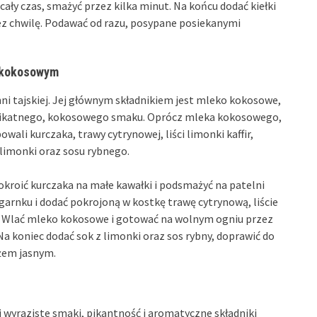
ały czas, smażyć przez kilka minut. Na końcu dodać kiełki
zez chwilę. Podawać od razu, posypane posiekanymi
m kokosowym
ni tajskiej. Jej głównym składnikiem jest mleko kokosowe,
delikatnego, kokosowego smaku. Oprócz mleka kokosowego,
li kurczaka, trawy cytrynowej, liści limonki kaffir,
z limonki oraz sosu rybnego.
kroić kurczaka na małe kawałki i podsmażyć na patelni
garnku i dodać pokrojoną w kostkę trawę cytrynową, liście
ili. Wlać mleko kokosowe i gotować na wolnym ogniu przez
 Na koniec dodać sok z limonki oraz sos rybny, doprawić do
żem jasnym.
j wyraziste smaki, pikantność i aromatyczne składniki