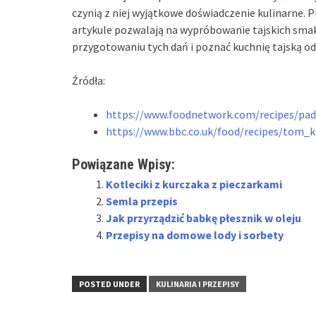
czynią z niej wyjątkowe doświadczenie kulinarne. 
artykule pozwalają na wypróbowanie tajskich sma
przygotowaniu tych dań i poznać kuchnię tajską o
Źródła:
https://www.foodnetwork.com/recipes/pad
https://www.bbc.co.uk/food/recipes/tom_
Powiązane Wpisy:
Kotleciki z kurczaka z pieczarkami
Semla przepis
Jak przyrządzić babkę płesznik w oleju
Przepisy na domowe lody i sorbety
POSTED UNDER
KULINARIA I PRZEPISY