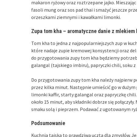
makaron ryżowy oraz roztrzepane jajko. Mieszając c
fasoli mung oraz sos pad thai i smażyć jeszcze pr
orzeszkami ziemnymi i kawałkami limonki.
Zupa tom kha – aromatyczne danie z mlekie
Tom kha to jedna z najpopularniejszych zup w kuch
które nadaje zupie kremowej konsystencji oraz 
do przygotowania zupy tom kha będziemy potrzebowa
galangal (tajskiego imbiru), papryczki chili, soku 
Do przygotowania zupy tom kha należy najpierw po
przez kilka minut. Następnie umieścić go w dużym 
limonki kaffir, starty galangal oraz papryczkę ch
około 15 minut, aby składniki dobrze się połączyły.
smaku solą i pieprzem. Podawać z ugotowanym ry
Podsumowanie
Kuchnia tajska to prawdziwa uczta dla zmysłów. Je