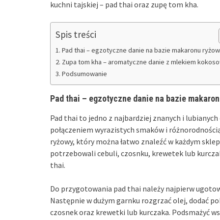
kuchni tajskiej – pad thai oraz zupę tom kha.
Spis treści
Pad thai – egzotyczne danie na bazie makaronu ryżo
Zupa tom kha – aromatyczne danie z mlekiem koko
Podsumowanie
Pad thai – egzotyczne danie na bazie makaro
Pad thai to jedno z najbardziej znanych i lubianych 
połączeniem wyrazistych smaków i różnorodnością
ryżowy, który można łatwo znaleźć w każdym sklep
potrzebowali cebuli, czosnku, krewetek lub kurczak
thai.
Do przygotowania pad thai należy najpierw ugoto
Następnie w dużym garnku rozgrzać olej, dodać pok
czosnek oraz krewetki lub kurczaka. Podsmażyć wsz