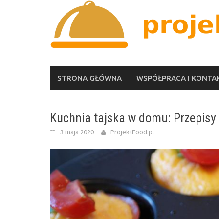
Skip
to
content
STRONA GŁÓWNA
WSPÓŁPRACA I KONTA
Kuchnia tajska w domu: Przepisy 
3 maja 2020
ProjektFood.pl