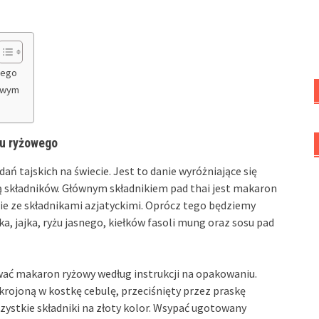
wego
sowym
nu ryżowego
dań tajskich na świecie. Jest to danie wyróżniające się
 składników. Głównym składnikiem pad thai jest makaron
ie ze składnikami azjatyckimi. Oprócz tego będziemy
a, jajka, ryżu jasnego, kiełków fasoli mung oraz sosu pad
wać makaron ryżowy według instrukcji na opakowaniu.
rojoną w kostkę cebulę, przeciśnięty przez praskę
ystkie składniki na złoty kolor. Wsypać ugotowany