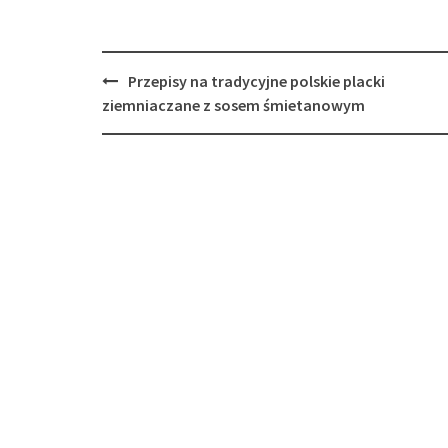
Post
Przepisy na tradycyjne polskie placki
navigation
ziemniaczane z sosem śmietanowym