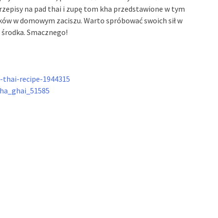
Przepisy na pad thai i zupę tom kha przedstawione w tym
ków w domowym zaciszu. Warto spróbować swoich sił w
d środka. Smacznego!
-thai-recipe-1944315
kha_ghai_51585