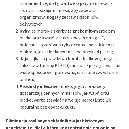
fundament tej diety, warto eksperymentować z
różnymi rodzajami mięsa, aby zapewnić
organizmowi bogaty zestaw składników
odżywczych,
Ryby
: te morskie skarby są znakomitym źródłem
białka oraz kwasów tłuszczowych omega-3,
polecane są zarówno ryby oceaniczne, jak łosoś i
makrela, jak i słodkowodne – na przykład pstrąg,
Jaja
: jajka to prawdziwa bomba białkowa, bogata
także w witaminy B12 i D, można je przygotować na
wiele sposobów – gotowane, smażone czy w formie
omletu,
Produkty mleczne
: mleko, jogurt oraz sery
dostarczają cennych minerałów jak wapń oraz
białko, warto stawiać na wersje pełnotłuste lub
naturalne bez dodatku cukru.
Eliminacja roślinnych składników jest istotnym
aspektem tej diety, która koncentruje się głównie na