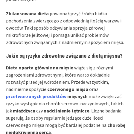
Zbilansowana dieta
powinna łączyć źródła białka
pochodzenia zwierzęcego z odpowiednią ilością warzyw i
owoców. Taki sposób odżywiania sprzyja zdrowej
mikroflorze jelitowej i pomaga unikać problemów
zdrowotnych związanych z nadmiernym spożyciem mięsa.
Jakie są ryzyka zdrowotne związane z dietą mięsna?
Dieta oparta głównie na mięsie
wiąże się z różnymi
zagrożeniami zdrowotnymi, które warto dokładnie
rozważyć przed jej wdrożeniem. Przede wszystkim,
nadmierne spożycie
czerwonego mięsa
oraz
przetworzonych produktów
mięsnych
może zwiększać
ryzyko wystąpienia chorób sercowo-naczyniowych, takich
jak
miażdżyca
czy
nadciśnienie tętnicze
. Liczne badania
sugerują, że osoby regularnie jedzące duże ilości
czerwonego mięsa mogą być bardziej podatne na
chorobę
niedokrwienną serca
.