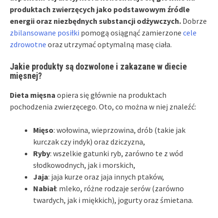
produktach zwierzęcych jako podstawowym źródle
energii oraz niezbędnych substancji odżywczych.
Dobrze
zbilansowane posiłki
pomogą osiągnąć zamierzone
cele
zdrowotne
oraz utrzymać optymalną masę ciała.
Jakie produkty są dozwolone i zakazane w diecie
mięsnej?
Dieta mięsna
opiera się głównie na produktach
pochodzenia zwierzęcego. Oto, co można w niej znaleźć:
Mięso
: wołowina, wieprzowina, drób (takie jak
kurczak czy indyk) oraz dziczyzna,
Ryby
: wszelkie gatunki ryb, zarówno te z wód
słodkowodnych, jak i morskich,
Jaja
: jaja kurze oraz jaja innych ptaków,
Nabiał
: mleko, różne rodzaje serów (zarówno
twardych, jak i miękkich), jogurty oraz śmietana.