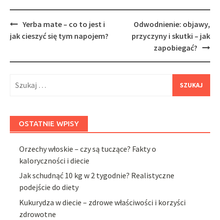
Post
Yerba mate – co to jest i
Odwodnienie: objawy,
navigation
jak cieszyć się tym napojem?
przyczyny i skutki – jak
zapobiegać?
Szukaj:
OSTATNIE WPISY
Orzechy włoskie – czy są tuczące? Fakty o
kaloryczności i diecie
Jak schudnąć 10 kg w 2 tygodnie? Realistyczne
podejście do diety
Kukurydza w diecie – zdrowe właściwości i korzyści
zdrowotne