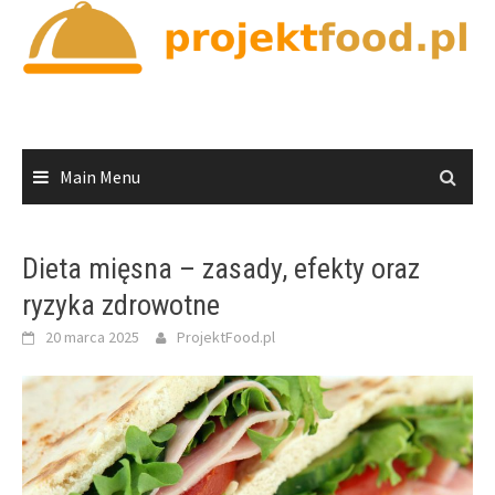
Skip
to
content
Main Menu
Dieta mięsna – zasady, efekty oraz
ryzyka zdrowotne
20 marca 2025
ProjektFood.pl