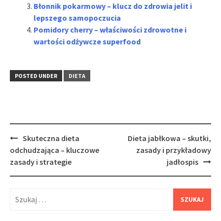
Błonnik pokarmowy – klucz do zdrowia jelit i
lepszego samopoczucia
Pomidory cherry – właściwości zdrowotne i
wartości odżywcze superfood
POSTED UNDER
DIETA
Post
Skuteczna dieta
Dieta jabłkowa – skutki,
navigation
odchudzająca – kluczowe
zasady i przykładowy
zasady i strategie
jadłospis
Szukaj: