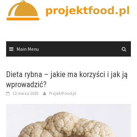
Skip
to
content
Main Menu
Dieta rybna – jakie ma korzyści i jak ją
wprowadzić?
12 marca 2025
ProjektFood.pl