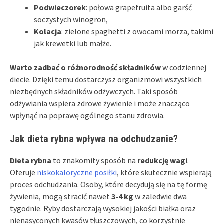
Podwieczorek
: połowa grapefruita albo garść
soczystych winogron,
Kolacja
: zielone spaghetti z owocami morza, takimi
jak krewetki lub małże.
Warto zadbać o różnorodność składników
w codziennej
diecie. Dzięki temu dostarczysz organizmowi wszystkich
niezbędnych składników odżywczych. Taki sposób
odżywiania wspiera zdrowe żywienie i może znacząco
wpłynąć na poprawę ogólnego stanu zdrowia.
Jak dieta rybna wpływa na odchudzanie?
Dieta rybna
to znakomity sposób na
redukcję wagi
.
Oferuje
niskokaloryczne posiłki
, które skutecznie wspierają
proces odchudzania. Osoby, które decydują się na tę formę
żywienia, mogą stracić nawet
3-4 kg
w zaledwie dwa
tygodnie. Ryby dostarczają wysokiej jakości białka oraz
nienasyconych kwasów tłuszczowych, co korzystnie