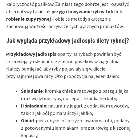
kaloryczność posiłków. Zamiast tego dobrze jest rozważyć
alternatywy takie jak
przygotowywanie ryb w folii
lub
robienie zupy rybnej
– obie te metody skutecznie
zachowują wartości odżywcze tych pysznych produktów.
Jak wygląda przykładowy jadłospis diety rybnej?
Przykładowy jadłospis
oparty na rybach powinien być
interesujący i składać się z pięciu posiłków w ciągu dnia.
Należy pamiętać, aby ryby pojawiały się w diecie
przynajmniej dwa razy. Oto propozycja na jeden dzień:
Śniadanie
: kromka chleba razowego z pastą z jajka
oraz wędzonej ryby, do tego filiżanka herbaty,
II śniadanie
: naturalny jogurt z dodatkiem owoców,
takich jak pół pomarańczy i jabłko,
Obiad
: pieczony łosoś przygotowany w folii, podany
z gotowanymi ziemniakami oraz surówką z kiszonej
kapusty,