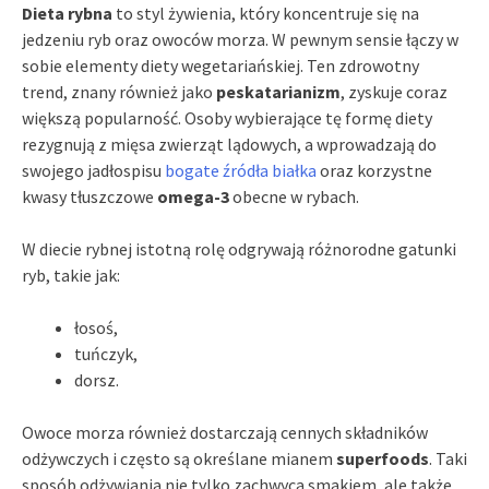
Dieta rybna
to styl żywienia, który koncentruje się na
jedzeniu ryb oraz owoców morza. W pewnym sensie łączy w
sobie elementy diety wegetariańskiej. Ten zdrowotny
trend, znany również jako
peskatarianizm
, zyskuje coraz
większą popularność. Osoby wybierające tę formę diety
rezygnują z mięsa zwierząt lądowych, a wprowadzają do
swojego jadłospisu
bogate źródła białka
oraz korzystne
kwasy tłuszczowe
omega-3
obecne w rybach.
W diecie rybnej istotną rolę odgrywają różnorodne gatunki
ryb, takie jak:
łosoś,
tuńczyk,
dorsz.
Owoce morza również dostarczają cennych składników
odżywczych i często są określane mianem
superfoods
. Taki
sposób odżywiania nie tylko zachwyca smakiem, ale także