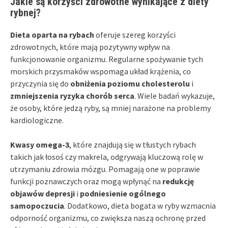
Jakie są korzyści zdrowotne wynikające z diety
rybnej?
Dieta oparta na rybach
oferuje szereg korzyści
zdrowotnych, które mają pozytywny wpływ na
funkcjonowanie organizmu. Regularne spożywanie tych
morskich przysmaków wspomaga układ krążenia, co
przyczynia się do
obniżenia poziomu cholesterolu
i
zmniejszenia ryzyka chorób serca
. Wiele badań wykazuje,
że osoby, które jedzą ryby, są mniej narażone na problemy
kardiologiczne.
Kwasy omega-3
, które znajdują się w tłustych rybach
takich jak łosoś czy makrela, odgrywają kluczową rolę w
utrzymaniu zdrowia mózgu. Pomagają one w poprawie
funkcji poznawczych oraz mogą wpłynąć na
redukcję
objawów depresji
i
podniesienie ogólnego
samopoczucia
. Dodatkowo, dieta bogata w ryby wzmacnia
odporność organizmu, co zwiększa naszą ochronę przed