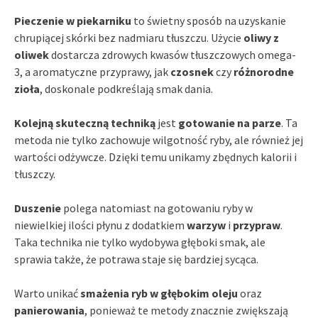
Pieczenie w piekarniku
to świetny sposób na uzyskanie
chrupiącej skórki bez nadmiaru tłuszczu. Użycie
oliwy z
oliwek
dostarcza zdrowych kwasów tłuszczowych omega-
3, a aromatyczne przyprawy, jak
czosnek
czy
różnorodne
zioła
, doskonale podkreślają smak dania.
Kolejną skuteczną techniką
jest
gotowanie na parze
. Ta
metoda nie tylko zachowuje wilgotność ryby, ale również jej
wartości odżywcze. Dzięki temu unikamy zbędnych kalorii i
tłuszczy.
Duszenie
polega natomiast na gotowaniu ryby w
niewielkiej ilości płynu z dodatkiem
warzyw
i
przypraw
.
Taka technika nie tylko wydobywa głęboki smak, ale
sprawia także, że potrawa staje się bardziej sycąca.
Warto unikać
smażenia ryb w głębokim oleju
oraz
panierowania
, ponieważ te metody znacznie zwiększają