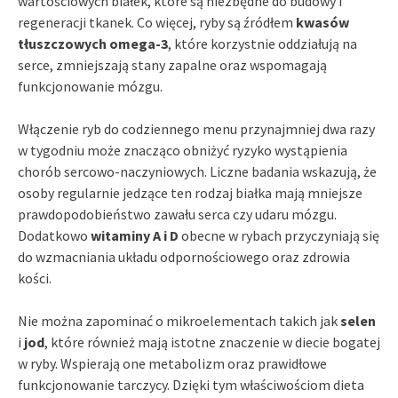
wartościowych białek, które są niezbędne do budowy i
regeneracji tkanek. Co więcej, ryby są źródłem
kwasów
tłuszczowych omega-3
, które korzystnie oddziałują na
serce, zmniejszają stany zapalne oraz wspomagają
funkcjonowanie mózgu.
Włączenie ryb do codziennego menu przynajmniej dwa razy
w tygodniu może znacząco obniżyć ryzyko wystąpienia
chorób sercowo-naczyniowych. Liczne badania wskazują, że
osoby regularnie jedzące ten rodzaj białka mają mniejsze
prawdopodobieństwo zawału serca czy udaru mózgu.
Dodatkowo
witaminy A i D
obecne w rybach przyczyniają się
do wzmacniania układu odpornościowego oraz zdrowia
kości.
Nie można zapominać o mikroelementach takich jak
selen
i
jod
, które również mają istotne znaczenie w diecie bogatej
w ryby. Wspierają one metabolizm oraz prawidłowe
funkcjonowanie tarczycy. Dzięki tym właściwościom dieta