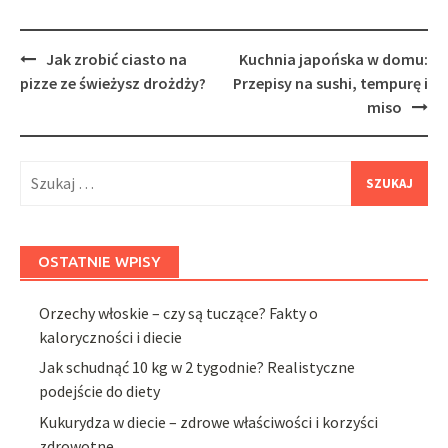
Post
Jak zrobić ciasto na
Kuchnia japońska w domu:
navigation
pizze ze świeżysz drożdży?
Przepisy na sushi, tempurę i
miso
Szukaj:
OSTATNIE WPISY
Orzechy włoskie – czy są tuczące? Fakty o
kaloryczności i diecie
Jak schudnąć 10 kg w 2 tygodnie? Realistyczne
podejście do diety
Kukurydza w diecie – zdrowe właściwości i korzyści
zdrowotne