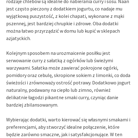
rodzaje chlebów są idealne do nabierania curry i sosu. Naan
jest często pieczony z dodatkiem jogurtu, co nadaje mu
wyjątkową puszystość, z kolei chapati, wykonane z mąki
pszennej, jest bardziej chrupkie i zdrowe. Oba dodatki
można łatwo przyrządzić w domu lub kupić w sklepach
azjatyckich.
Kolejnym sposobem na urozmaicenie posiłku jest
serwowanie curry z sałatką z ogórków lub świeżymi
warzywami. Sałatka może zawierać pokrojone ogórki,
pomidory oraz cebulę, skropione sokiem z limonki, co doda
świeżości i zrównoważy ostrość potrawy. Dodatkowo jogurt
naturalny, podawany na ciepło lub zimno, również
delikatnie łagodzi pikantne smaki curry, czyniąc danie
bardziej zbilansowanym.
Wybierając dodatki, warto kierować się własnymi smakami i
preferencjami, aby stworzyć idealne połączenie, które
będzie zarówno smaczne, jak i satysfakcjonujące. W ten