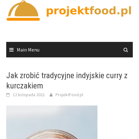
Skip
to
content
Main Menu
Jak zrobić tradycyjne indyjskie curry z
kurczakiem
12 listopada 2021
ProjektFood.pl