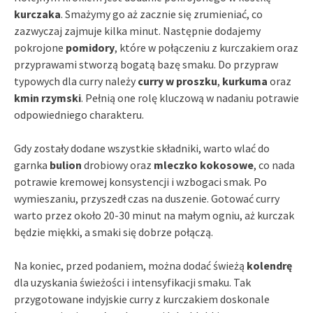
kurczaka
. Smażymy go aż zacznie się zrumieniać, co
zazwyczaj zajmuje kilka minut. Następnie dodajemy
pokrojone
pomidory
, które w połączeniu z kurczakiem oraz
przyprawami stworzą bogatą bazę smaku. Do przypraw
typowych dla curry należy
curry w proszku
,
kurkuma
oraz
kmin rzymski
. Pełnią one rolę kluczową w nadaniu potrawie
odpowiedniego charakteru.
Gdy zostały dodane wszystkie składniki, warto wlać do
garnka
bulion
drobiowy oraz
mleczko kokosowe
, co nada
potrawie kremowej konsystencji i wzbogaci smak. Po
wymieszaniu, przyszedł czas na duszenie. Gotować curry
warto przez około 20-30 minut na małym ogniu, aż kurczak
będzie miękki, a smaki się dobrze połączą.
Na koniec, przed podaniem, można dodać świeżą
kolendrę
dla uzyskania świeżości i intensyfikacji smaku. Tak
przygotowane indyjskie curry z kurczakiem doskonale