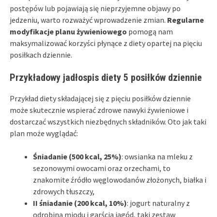
postępów lub pojawiają się nieprzyjemne objawy po
jedzeniu, warto rozważyć wprowadzenie zmian.
Regularne
modyfikacje planu żywieniowego
pomogą nam
maksymalizować korzyści płynące z diety opartej na pięciu
posiłkach dziennie.
Przykładowy jadłospis diety 5 posiłków dziennie
Przykład diety składającej się z pięciu posiłków dziennie
może skutecznie wspierać zdrowe nawyki żywieniowe i
dostarczać wszystkich niezbędnych składników. Oto jak taki
plan może wyglądać:
Śniadanie (500 kcal, 25%)
: owsianka na mleku z
sezonowymi owocami oraz orzechami, to
znakomite źródło węglowodanów złożonych, białka i
zdrowych tłuszczy,
II śniadanie (200 kcal, 10%)
: jogurt naturalny z
odrobiną miodu i garścią jagód, taki zestaw