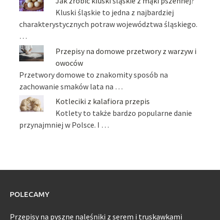
Jak zrobić kluski śląskie z mąki pszennej?
Kluski śląskie to jedna z najbardziej
charakterystycznych potraw województwa śląskiego.
…
Przepisy na domowe przetwory z warzyw i
owoców
Przetwory domowe to znakomity sposób na
zachowanie smaków lata na …
Kotleciki z kalafiora przepis
Kotlety to także bardzo popularne danie
przynajmniej w Polsce. I …
POLECAMY
Przepisy na pyszne naleśniki z serem i truskawkami