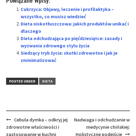
Powiązane Wpisy:
Cukrzyca: Objawy, leczenie i profilaktyka –
wszystko, co musisz wiedzieć
Dieta niskotłuszczowa: jakich produktów unikać i
dlaczego
Dieta odchudzająca po pięćdziesiątce: zasady i
wyzwania zdrowego stylu życia
Siedzący tryb życia: skutki zdrowotne i jak je
zminimalizować
POSTED UNDER
DIETA
Post
Cebula dymka – odkryj jej
Nadwaga i odchudzanie w
navigation
zdrowotne właściwości i
medycynie chińskiej:
zastosowanie w kuchni
Holistyczne podejście