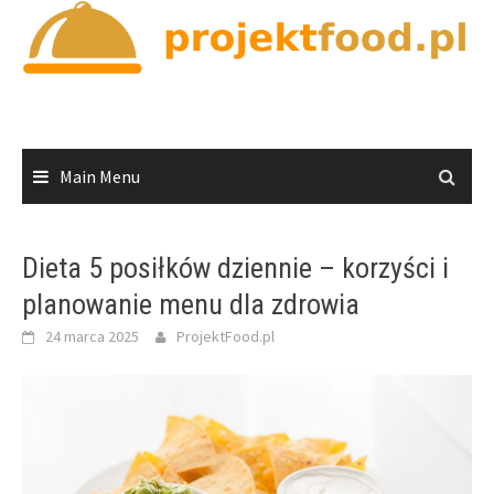
Skip
to
content
Main Menu
Dieta 5 posiłków dziennie – korzyści i
planowanie menu dla zdrowia
24 marca 2025
ProjektFood.pl