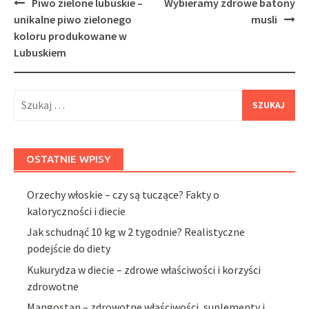
Post
Piwo zielone lubuskie –
Wybieramy zdrowe batony
navigation
unikalne piwo zielonego
musli
koloru produkowane w
Lubuskiem
Szukaj:
OSTATNIE WPISY
Orzechy włoskie – czy są tuczące? Fakty o
kaloryczności i diecie
Jak schudnąć 10 kg w 2 tygodnie? Realistyczne
podejście do diety
Kukurydza w diecie – zdrowe właściwości i korzyści
zdrowotne
Mangostan – zdrowotne właściwości, suplementy i