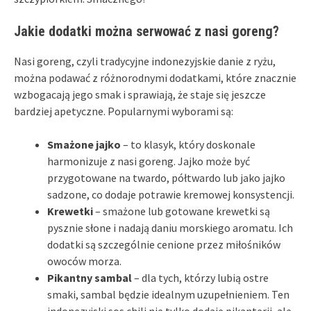
Jakie dodatki można serwować z nasi goreng?
Nasi goreng, czyli tradycyjne indonezyjskie danie z ryżu,
można podawać z różnorodnymi dodatkami, które znacznie
wzbogacają jego smak i sprawiają, że staje się jeszcze
bardziej apetyczne. Popularnymi wyborami są:
Smażone jajko
– to klasyk, który doskonale
harmonizuje z nasi goreng. Jajko może być
przygotowane na twardo, półtwardo lub jako jajko
sadzone, co dodaje potrawie kremowej konsystencji.
Krewetki
– smażone lub gotowane krewetki są
pysznie słone i nadają daniu morskiego aromatu. Ich
dodatki są szczególnie cenione przez miłośników
owoców morza.
Pikantny sambal
– dla tych, którzy lubią ostre
smaki, sambal będzie idealnym uzupełnieniem. Ten
indonezyjski sos chili nie tylko dodaje pikanterii, ale