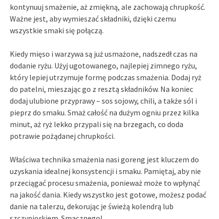
kontynuuj smażenie, aż zmiękną, ale zachowają chrupkość.
Ważne jest, aby wymieszać składniki, dzięki czemu
wszystkie smaki się połączą.
Kiedy mięso i warzywa są już usmażone, nadszedł czas na
dodanie ryżu. Użyj ugotowanego, najlepiej zimnego ryżu,
który lepiej utrzymuje formę podczas smażenia. Dodaj ryż
do patelni, mieszając go z resztą składników. Na koniec
dodaj ulubione przyprawy – sos sojowy, chili, a także sól i
pieprz do smaku. Smaż całość na dużym ogniu przez kilka
minut, aż ryż lekko przypali się na brzegach, co doda
potrawie pożądanej chrupkości.
Właściwa technika smażenia nasi goreng jest kluczem do
uzyskania idealnej konsystencji i smaku. Pamiętaj, aby nie
przeciągać procesu smażenia, ponieważ może to wpłynąć
na jakość dania. Kiedy wszystko jest gotowe, możesz podać
danie na talerzu, dekorując je świeżą kolendrą lub
szczypiorkiem. Smacznego!