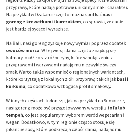
przyprawy, które nadają potrawie unikalny smak i charakter.
Na przykład w Dżakarcie często można spotkać
nasi
goreng z krewetkami i kurczakiem
, co sprawia, że danie
jest bardziej sycące i wyraziste.
Na Bali, nasi goreng zyskuje nowy wymiar poprzez dodatek
owoców morza
. W tej wersji dania często znajdują się
kalmary, małże oraz różne ryby, które w połączeniu z
przyprawami i warzywami nadają mu niezwykle świeży
smak. Warto także wspomnieć o regionalnych wariantach,
które korzystają z lokalnych ziół i przypraw, takich jak
basi i
kurkuma
, co dodatkowo wzbogaca profil smakowy.
W innych częściach Indonezji, jak na przykład na Sumatrze,
nasi goreng może być przygotowywany w wersji z
tofu lub
tempeh
, co jest popularnym wyborem wśród wegetarian i
wegan. Dodatkowo, w tym regionie często stosuje się
pikantne sosy, które podkręcają całość dania, nadając mu