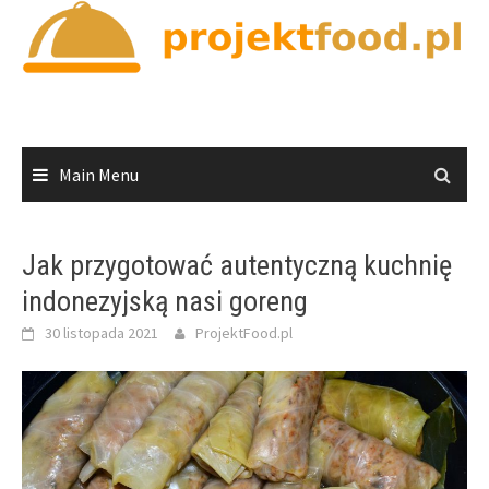
Skip
to
content
Main Menu
Jak przygotować autentyczną kuchnię
indonezyjską nasi goreng
30 listopada 2021
ProjektFood.pl