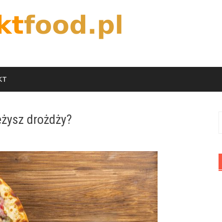
KT
eżysz drożdży?
S