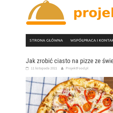
Skip
to
content
STRONA GŁÓWNA
WSPÓŁPRACA I KONTA
Jak zrobić ciasto na pizze ze świ
11 listopada 2021
ProjektFood.pl