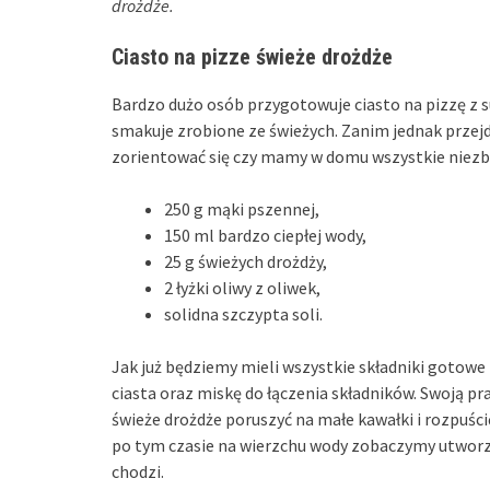
drożdże.
Ciasto na pizze świeże drożdże
Bardzo dużo osób przygotowuje ciasto na pizzę z 
smakuje zrobione ze świeżych. Zanim jednak przej
zorientować się czy mamy w domu wszystkie niezb
250 g mąki pszennej,
150 ml bardzo ciepłej wody,
25 g świeżych drożdży,
2 łyżki oliwy z oliwek,
solidna szczypta soli.
Jak już będziemy mieli wszystkie składniki gotowe
ciasta oraz miskę do łączenia składników. Swoją p
świeże drożdże poruszyć na małe kawałki i rozpuścić
po tym czasie na wierzchu wody zobaczymy utworzon
chodzi.