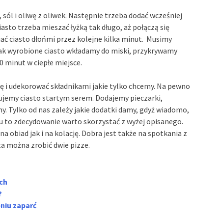
ól i oliwę z oliwek. Następnie trzeba dodać wcześniej
asto trzeba mieszać łyżką tak długo, aż połączą się
iać ciasto dłońmi przez kolejne kilka minut. Musimy
 Tak wyrobione ciasto wkładamy do miski, przykrywamy
0 minut w ciepłe miejsce.
 i udekorować składnikami jakie tylko chcemy. Na pewno
jemy ciasto startym serem. Dodajemy pieczarki,
y. Tylko od nas zależy jakie dodatki damy, gdyż wiadomo,
isu to zdecydowanie warto skorzystać z wyżej opisanego.
a obiad jak i na kolację. Dobra jest także na spotkania z
ta można zrobić dwie pizze.
ch
?
niu zaparć