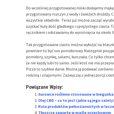
Do wcześniej przygotowanej miski dodajemy mąkę, s
przygotowany rozczyn z wody i świeżych drożdży. Ci
wszystkie składniki. Teraz już można zacząć wyrab
uzyskać kulę dość gładkiego i sprężystego ciasta.
ręcznikiem i odstawiamy do wyrośnięcia na około 3
Tak przygotowane ciasto można wyłożyć na blaszkę
powinien to być sos pomidorowy. Następnie posypu
pomidory, szynkę, salami, kurczaka. Co tylko chcem
że nie każdy lubi to samo. Jeśli ktoś nie ma przep
Pizza to szybkie danie. Można ją podawać zarówno n
rodziną i znajomymi. Zazwyczaj z jednej porcji cias
Powiązane Wpisy:
Surowce roślinne stosowane w biegunka
Olej CBD – co to jest i jakie są jego zalety
Rola produktów pełnoziarnistych w lecze
Tłuszcze zawarte w maśle orzechowym