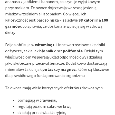
ananasa z jabłkiem i bananem, co czyni je wyjątkowym
przysmakiem. Te owoce dojrzewają wczesną jesienią,
między wrześniem a listopadem. Co więcej, ich
kaloryczność jest bardzo niska – zaledwie
38 kalorii na 100
gramów
, co sprawia, że doskonale wpisują się w zdrową
dietę.
Feijoa obfituje w
witaminę C
i inne wartościowe składniki
odżywcze, takie jak
błonnik
oraz
polifenole
. Dzięki tym
właściwościom wspierają układ odpornościowy i działają
jako skuteczne przeciwutleniacze. Dodatkowo dostarczają
minerałów takich jak
potas
czy
magnez
, które są kluczowe
dla prawidłowego funkcjonowania organizmu.
Te owoce mają wiele korzystnych efektów zdrowotnych:
pomagają w trawieniu,
regulują poziom cukru we krwi,
działają przeciwbakteryjnie,