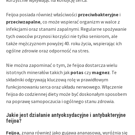
korzystnie wpływając na kondycję serca.
Feijoa posiada również właściwości
przeciwbakteryjne
i
przeciwzapalne
, co może wspierać organizm w walce z
infekcjami oraz stanami zapalnymi. Regularne spożywanie
tych owoców przynosi korzyści nie tylko seniorom, ale
także mężczyznom powyżej 40. roku życia, wspierając ich
ogólne zdrowie oraz odporność na stres.
Nie można zapominać o tym, że feijoa dostarcza wielu
istotnych minerałów takich jak
potas
czy
magnez
. Te
składniki odgrywają kluczową rolę w prawidłowym
funkcjonowaniu serca oraz układu nerwowego. Włączenie
feijoa do codziennej diety może być doskonałym sposobem
na poprawę samopoczucia i ogólnego stanu zdrowia.
Jakie jest działanie antyoksydacyjne i antybakteryjne
feijoa?
Feijoa
, znana również jako gujawa ananasowa, wyróżnia się