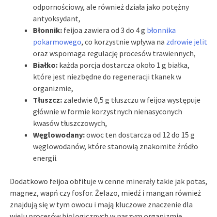
odpornościowy, ale również działa jako potężny
antyoksydant,
Błonnik:
feijoa zawiera od 3 do 4 g
błonnika
pokarmowego
, co korzystnie wpływa na
zdrowie jelit
oraz wspomaga regulację procesów trawiennych,
Białko:
każda porcja dostarcza około 1 g białka,
które jest niezbędne do regeneracji tkanek w
organizmie,
Tłuszcz:
zaledwie 0,5 g tłuszczu w feijoa występuje
głównie w formie korzystnych nienasyconych
kwasów tłuszczowych,
Węglowodany:
owoc ten dostarcza od 12 do 15 g
węglowodanów, które stanowią znakomite źródło
energii.
Dodatkowo feijoa obfituje w cenne minerały takie jak potas,
magnez, wapń czy fosfor. Żelazo, miedź i mangan również
znajdują się w tym owocu i mają kluczowe znaczenie dla
wielu procesów biologicznych w naszym organizmie.