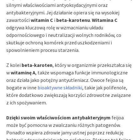
silnymi właściwościami antyoksydacyjnymi oraz
antybakteryjnymi. Jej działanie opiera się na wysokiej
zawartości
witamin C
i
beta-karotenu
.
Witamina C
odgrywa kluczową rolę w wzmacnianiu układu
odpornościowego i neutralizacji wolnych rodników, co
skutkuje ochroną komórek przed uszkodzeniami i
spowolnieniem procesu starzenia.
Z kolei
beta-karoten
, który w organizmie przekształca się
w
witaminę A
, także wspomaga funkcje immunologiczne
oraz działa jako potężny antyutleniacz. Owoce feijoa są
bogate w inne
bioaktywne składniki
, takie jak polifenole,
które dodatkowo zwiększają korzyści zdrowotne związane
z ich spożywaniem.
Dzięki swoim właściwościom antybakteryjnym
feijoa
może być pomocna w zwalczaniu różnych patogenów.
Ponadto wspiera zdrowie jamy ustnej poprzez redukcję