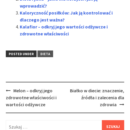
wprowadzić?
Kaloryczność posiłków: Jak ją kontrolować i
dlaczego jest ważna?
Kalafior – odkryj jego wartości odżywcze i
zdrowotne właściwości
POSTED UNDER
DIETA
Post
Melon – odkryj jego
Białko w diecie: znaczenie,
navigation
zdrowotne właściwości i
źródła i zalecenia dla
wartości odżywcze
zdrowia
Szukaj: