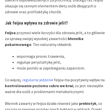
bakterii odpowiedzialnych za próchnicę. Dlatego też feijoa
okazuje się cennym elementem diety osób dbających o
zdrowie oraz profilaktykę chorób.
Jak feijoa wpływa na zdrowie jelit?
Feijoa
przynosi wiele korzyści dla zdrowia jelit, a to głównie
za sprawą swojej wysokiej zawartości
błonnika
pokarmowego
. Ten naturalny składnik:
wspomaga proces trawienia,
reguluje perystaltykę jelit,
może pomóc w zapobieganiu zaparciom.
Co więcej,
regularne jedzenie
feijoa ma pozytywny wpływ na
kontrolowanie poziomu cukru we krwi
, co jest niezwykle
ważne dla osób z problemami metabolicznymi.
Błonnik zawarty w feijoa działa również jako
prebiotyk
, co
sprzyja rozwojowi pożytecznych bakterii w jelitach. Dzięki