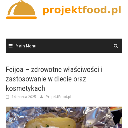
Skip
to
content
Main Menu
Feijoa – zdrowotne właściwości i
zastosowanie w diecie oraz
kosmetykach
14 marca 2025
ProjektFood.pl