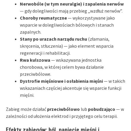
Nerwobóle (w tym neuralgie) i zapalenia nerwów
— gdy dolegliwości mają przebieg „wzdłuż nerwów”.
Choroby reumatyczne
— wykorzystywane jako
wsparcie w dolegliwościach bólowych i stanach
zapalnych.
Stany po urazach narządu ruchu
(złamania,
skręcenia, stłuczenia) — jako element wsparcia
regeneracji i rehabilitacji.
Rwa kulszowa
— wskazywana jednostka
chorobowa, w której celem bywa działanie
przeciwbólowe.
Dystrofie mięśniowe i osłabienia mięśni
— w takich
wskazaniach częściej akcentuje się wsparcie funkcji
mięśni.
Zabieg może działać
przeciwbólowo
lub
pobudzająco
— w
zależności od ułożenia elektrod i przyjętego celu terapii.
Efekty zabiegów: ból, napięcie mięśni i