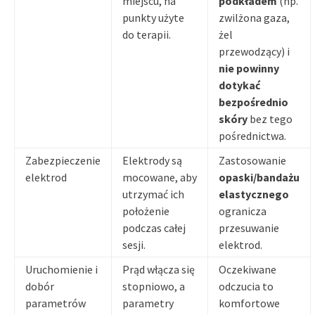
miejscu, na
podkładem
(np.
punkty użyte
zwilżona gaza,
do terapii.
żel
przewodzący) i
nie powinny
dotykać
bezpośrednio
skóry
bez tego
pośrednictwa.
Zabezpieczenie
Elektrody są
Zastosowanie
elektrod
mocowane, aby
opaski/bandażu
utrzymać ich
elastycznego
położenie
ogranicza
podczas całej
przesuwanie
sesji.
elektrod.
Uruchomienie i
Prąd włącza się
Oczekiwane
dobór
stopniowo, a
odczucia to
parametrów
parametry
komfortowe