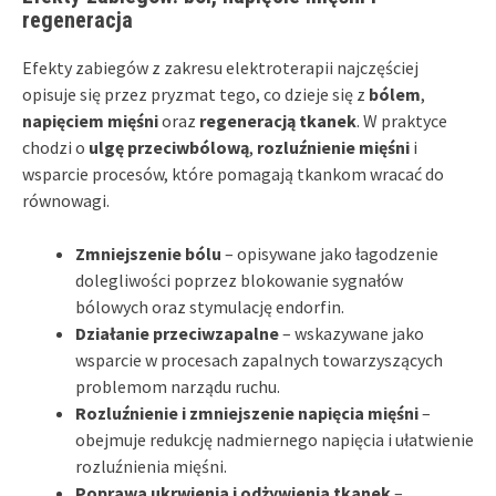
regeneracja
Efekty zabiegów z zakresu elektroterapii najczęściej
opisuje się przez pryzmat tego, co dzieje się z
bólem
,
napięciem mięśni
oraz
regeneracją tkanek
. W praktyce
chodzi o
ulgę przeciwbólową
,
rozluźnienie mięśni
i
wsparcie procesów, które pomagają tkankom wracać do
równowagi.
Zmniejszenie bólu
– opisywane jako łagodzenie
dolegliwości poprzez blokowanie sygnałów
bólowych oraz stymulację endorfin.
Działanie przeciwzapalne
– wskazywane jako
wsparcie w procesach zapalnych towarzyszących
problemom narządu ruchu.
Rozluźnienie i zmniejszenie napięcia mięśni
–
obejmuje redukcję nadmiernego napięcia i ułatwienie
rozluźnienia mięśni.
Poprawa ukrwienia i odżywienia tkanek
–