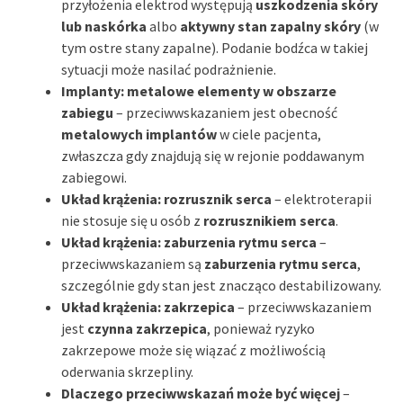
przyłożenia elektrod występują
uszkodzenia skóry
lub naskórka
albo
aktywny stan zapalny skóry
(w
tym ostre stany zapalne). Podanie bodźca w takiej
sytuacji może nasilać podrażnienie.
Implanty: metalowe elementy w obszarze
zabiegu
– przeciwwskazaniem jest obecność
metalowych implantów
w ciele pacjenta,
zwłaszcza gdy znajdują się w rejonie poddawanym
zabiegowi.
Układ krążenia: rozrusznik serca
– elektroterapii
nie stosuje się u osób z
rozrusznikiem serca
.
Układ krążenia: zaburzenia rytmu serca
–
przeciwwskazaniem są
zaburzenia rytmu serca
,
szczególnie gdy stan jest znacząco destabilizowany.
Układ krążenia: zakrzepica
– przeciwwskazaniem
jest
czynna zakrzepica
, ponieważ ryzyko
zakrzepowe może się wiązać z możliwością
oderwania skrzepliny.
Dlaczego przeciwwskazań może być więcej
–