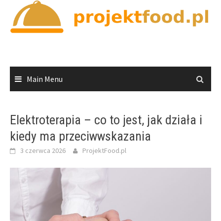
Skip
to
content
Main Menu
Elektroterapia – co to jest, jak działa i
kiedy ma przeciwwskazania
3 czerwca 2026
ProjektFood.pl