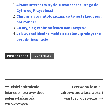
AirMax Internet w Nysie: Nowoczesna Droga do
Cyfrowej Przyszłości
Chirurgia stomatologiczna: co to jest i kiedy jest
potrzebna?
Co kryje się w płatnościach bankowych?
Jak wybrać idealne meble do salonu: praktyczne
porady i inspiracje
POSTED UNDER
INNE TEMATY
Post
Kisiel z siemienia
Czerwona fasola –
navigation
lnianego – zdrowy deser
zdrowotne właściwości i
pełen właściwości
wartości odżywcze
zdrowotnych