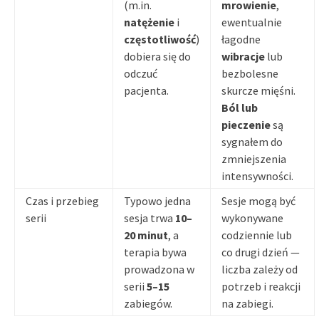
(m.in.
mrowienie
,
natężenie
i
ewentualnie
częstotliwość
)
łagodne
dobiera się do
wibracje
lub
odczuć
bezbolesne
pacjenta.
skurcze mięśni.
Ból lub
pieczenie
są
sygnałem do
zmniejszenia
intensywności.
Czas i przebieg
Typowo jedna
Sesje mogą być
serii
sesja trwa
10–
wykonywane
20 minut
, a
codziennie lub
terapia bywa
co drugi dzień —
prowadzona w
liczba zależy od
serii
5–15
potrzeb i reakcji
zabiegów.
na zabiegi.