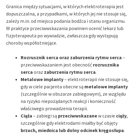
Granica między sytuacjami, w których elektroterapia jest
dopuszczalna, a przypadkami, w których jej nie stosuje się,
zależy m.in. od miejsca podania bodźca i stanu organizmu.
W praktyce przeciwwskazania powinien ocenić lekarz lub
fizjoterapeuta po wywiadzie, zwłaszcza gdy występują
choroby współistniejące.
Rozrusznik serca oraz zaburzenia rytmu serca
–
przeciwwskazaniem jest obecność
rozrusznika
serca
oraz
zaburzenia rytmu serca
.
Metalowe implanty
– elektroterapii nie stosuje się,
gdy w ciele pacjenta obecne są
metalowe implanty
(szczególnie w obszarze zabiegowym), ze względu
na ryzyko niepożądanych reakcji i konieczność
właściwego prowadzenia terapii.
Ciąża
– zabiegi są
przeciwwskazane
w czasie
ciąży
,
szczególnie gdy elektrodami miałby być objęty
brzuch, miednica lub dolny odcinek kręgosłupa
.