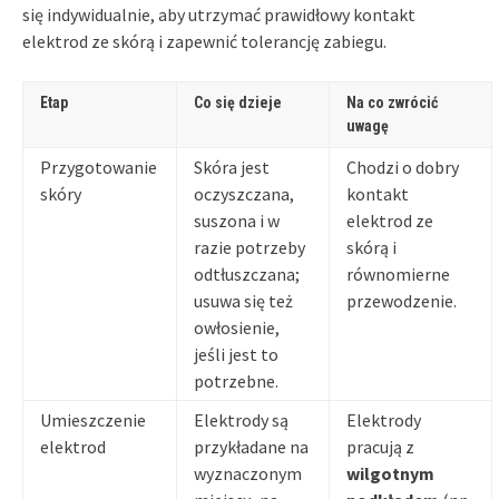
się indywidualnie, aby utrzymać prawidłowy kontakt
elektrod ze skórą i zapewnić tolerancję zabiegu.
Etap
Co się dzieje
Na co zwrócić
uwagę
Przygotowanie
Skóra jest
Chodzi o dobry
skóry
oczyszczana,
kontakt
suszona i w
elektrod ze
razie potrzeby
skórą i
odtłuszczana;
równomierne
usuwa się też
przewodzenie.
owłosienie,
jeśli jest to
potrzebne.
Umieszczenie
Elektrody są
Elektrody
elektrod
przykładane na
pracują z
wyznaczonym
wilgotnym