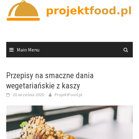
Skip
to
content
Main Menu
Przepisy na smaczne dania
wegetariańskie z kaszy
20 września 2020
ProjektFood.pl