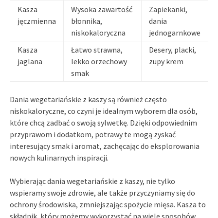
Kasza
Wysoka zawartość
Zapiekanki,
jęczmienna
błonnika,
dania
niskokaloryczna
jednogarnkowe
Kasza
Łatwo strawna,
Desery, placki,
jaglana
lekko orzechowy
zupy krem
smak
Dania wegetariańskie z kaszy są również często
niskokaloryczne, co czyni je idealnym wyborem dla osób,
które chcą zadbać o swoją sylwetkę. Dzięki odpowiednim
przyprawom i dodatkom, potrawy te mogą zyskać
interesujący smak i aromat, zachęcając do eksplorowania
nowych kulinarnych inspiracji.
Wybierając dania wegetariańskie z kaszy, nie tylko
wspieramy swoje zdrowie, ale także przyczyniamy się do
ochrony środowiska, zmniejszając spożycie mięsa. Kasza to
składnik, który możemy wykorzystać na wiele sposobów,