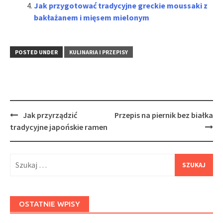
Jak przygotować tradycyjne greckie moussaki z
bakłażanem i mięsem mielonym
POSTED UNDER
KULINARIA I PRZEPISY
Post
Jak przyrządzić
Przepis na piernik bez białka
navigation
tradycyjne japońskie ramen
Szukaj:
OSTATNIE WPISY