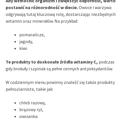
Aby wzmocnić organizm i zwiększyć odporność, warto
postawić na różnorodność w diecie.
Owoce i warzywa
odgrywają tutaj kluczową rolę, dostarczając niezbędnych
witamin oraz minerałów. Na przykład:
pomarańcze,
jagody,
kiwi.
Te produkty to doskonałe źródła witaminy C,
podczas
gdy brokuły i szpinak są pełne cennych antyoksydantów.
W codziennym menu powinny znaleźć się także produkty
pełnoziarniste, takie jak:
chleb razowy,
brązowy ryż,
owsianka.