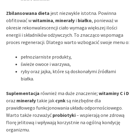
Zbilansowana dieta
jest niezwykle istotna. Powinna
obfitować w
witamina
,
minerały
i
białko
, ponieważ w
okresie rekonwalescencji ciało wymaga większej ilości
energii i składników odżywczych. To znacząco wspomaga
proces regeneracji. Dlatego warto wzbogacić swoje menu o:
pełnoziarniste produkty,
świeże owoce i warzywa,
ryby oraz jajka, które są doskonałymi źródłami
białka.
Suplementacja
również ma duże znaczenie;
witaminy C i D
oraz
minerały
takie jak
cynk
są niezbędne dla
prawidłowego funkcjonowania układu odpornościowego.
Warto także rozważyć
probiotyki
– wspierają one zdrową
florę jelitową i wpływają korzystnie na ogólną kondycję
organizmu.