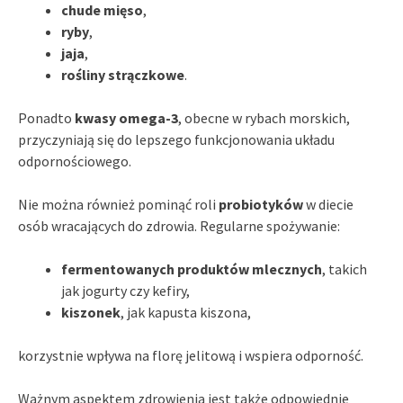
chude mięso
,
ryby
,
jaja
,
rośliny strączkowe
.
Ponadto
kwasy omega-3
, obecne w rybach morskich,
przyczyniają się do lepszego funkcjonowania układu
odpornościowego.
Nie można również pominąć roli
probiotyków
w diecie
osób wracających do zdrowia. Regularne spożywanie:
fermentowanych produktów mlecznych
, takich
jak jogurty czy kefiry,
kiszonek
, jak kapusta kiszona,
korzystnie wpływa na florę jelitową i wspiera odporność.
Ważnym aspektem zdrowienia jest także odpowiednie