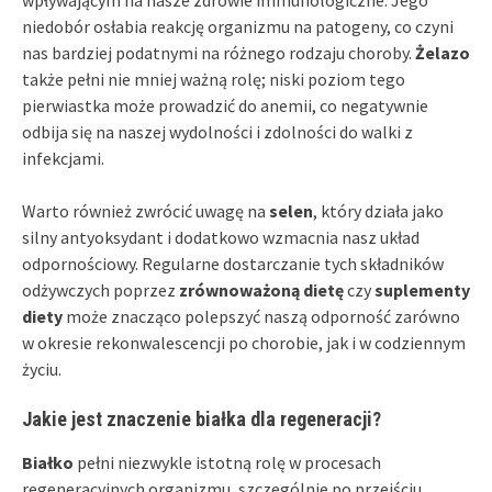
niedobór osłabia reakcję organizmu na patogeny, co czyni
nas bardziej podatnymi na różnego rodzaju choroby.
Żelazo
także pełni nie mniej ważną rolę; niski poziom tego
pierwiastka może prowadzić do anemii, co negatywnie
odbija się na naszej wydolności i zdolności do walki z
infekcjami.
Warto również zwrócić uwagę na
selen
, który działa jako
silny antyoksydant i dodatkowo wzmacnia nasz układ
odpornościowy. Regularne dostarczanie tych składników
odżywczych poprzez
zrównoważoną dietę
czy
suplementy
diety
może znacząco polepszyć naszą odporność zarówno
w okresie rekonwalescencji po chorobie, jak i w codziennym
życiu.
Jakie jest znaczenie białka dla regeneracji?
Białko
pełni niezwykle istotną rolę w procesach
regeneracyjnych organizmu, szczególnie po przejściu