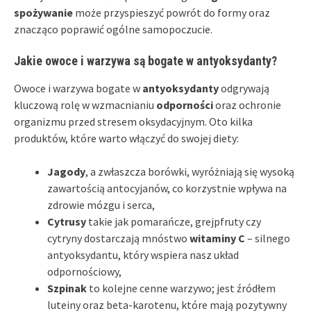
spożywanie
może przyspieszyć powrót do formy oraz
znacząco poprawić ogólne samopoczucie.
Jakie owoce i warzywa są bogate w antyoksydanty?
Owoce i warzywa bogate w
antyoksydanty
odgrywają
kluczową rolę w wzmacnianiu
odporności
oraz ochronie
organizmu przed stresem oksydacyjnym. Oto kilka
produktów, które warto włączyć do swojej diety:
Jagody
, a zwłaszcza borówki, wyróżniają się wysoką
zawartością antocyjanów, co korzystnie wpływa na
zdrowie mózgu i serca,
Cytrusy
takie jak pomarańcze, grejpfruty czy
cytryny dostarczają mnóstwo
witaminy C
– silnego
antyoksydantu, który wspiera nasz układ
odpornościowy,
Szpinak
to kolejne cenne warzywo; jest źródłem
luteiny oraz beta-karotenu, które mają pozytywny