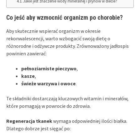
Jakie jest znaczenie wody mineralnej i płynów w diecie?
Co jeść aby wzmocnić organizm po chorobie?
Aby skutecznie wspierać organizm w okresie
rekonwalescencji, warto wzbogacić swoją dietę o
różnorodne i odżywcze produkty. Zrównoważony jadłospis
powinien zawierać:
pełnoziarniste pieczywo
,
kasze
,
świeże warzywa i owoce
.
Te składniki dostarczają kluczowych witamin i minerałów,
które pomagają w powrocie do zdrowia.
Regeneracja tkanek
wymaga odpowiedniej ilości białka.
Dlatego dobrze jest sięgać po: