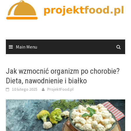
Skip
to
content
Main Menu
Jak wzmocnić organizm po chorobie?
Dieta, nawodnienie i białko
10 lutego 2025
ProjektFood.pl