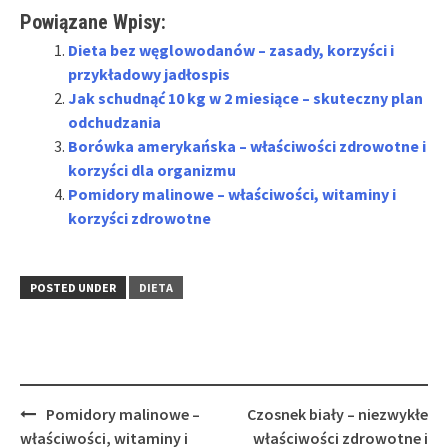
Powiązane Wpisy:
Dieta bez węglowodanów – zasady, korzyści i
przykładowy jadłospis
Jak schudnąć 10 kg w 2 miesiące – skuteczny plan
odchudzania
Borówka amerykańska – właściwości zdrowotne i
korzyści dla organizmu
Pomidory malinowe – właściwości, witaminy i
korzyści zdrowotne
POSTED UNDER
DIETA
Post
Pomidory malinowe –
Czosnek biały – niezwykłe
navigation
właściwości, witaminy i
właściwości zdrowotne i