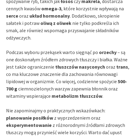
spożywanie ryb, takich jak
łosoś
czy
makrela
, dostarcza
cennych kwasów
omega-3
, które korzystnie wpływają na
serce
oraz
układ hormonalny
. Dodatkowo, skropienie
sałatek i potraw
oliwą z oliwek
nie tylko podkreśla ich
smak, ale również wspomaga przyswajanie składników
odżywczych.
Podczas wyboru przekąsek warto sięgnąć po
orzechy
– są
one doskonałym źródłem zdrowych tłuszczy i białka. Ważne
jest także ograniczenie
tłuszczów nasyconych
oraz
trans
,
co ma kluczowe znaczenie dla zachowania równowagi
lipidowej w organizmie. Co więcej, codzienne spożycie
500-
700 g
ciemnozielonych warzyw zapewnia błonnik oraz
witaminy wspierające
metabolizm tłuszczów
.
Nie zapominajmy o praktycznych wskazówkach:
planowanie posiłków
z wyprzedzeniem oraz
eksperymentowanie
z różnorodnymi źródłami zdrowych
tłuszczy mogą przynieść wiele korzyści. Warto dać upust