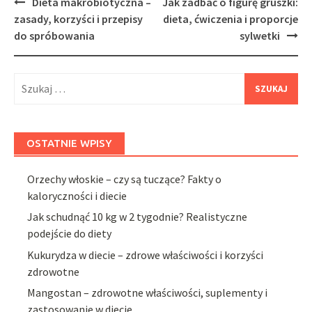
Post
Dieta makrobiotyczna –
Jak zadbać o figurę gruszki:
navigation
zasady, korzyści i przepisy
dieta, ćwiczenia i proporcje
do spróbowania
sylwetki
Szukaj:
OSTATNIE WPISY
Orzechy włoskie – czy są tuczące? Fakty o
kaloryczności i diecie
Jak schudnąć 10 kg w 2 tygodnie? Realistyczne
podejście do diety
Kukurydza w diecie – zdrowe właściwości i korzyści
zdrowotne
Mangostan – zdrowotne właściwości, suplementy i
zastosowanie w diecie