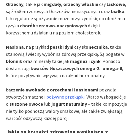
Orzechy
, takie jak
migdały
,
orzechy włoskie
czy
laskowe
,
są źródłem zdrowych tłuszczów nienasyconych oraz
białka
.
Ich regularne spożywanie może przyczynić się do obniżenia
ryzyka
chorób sercowo-naczyniowych
dzięki
korzystnemu działaniu na poziom cholesterolu.
Nasiona
, na przykład
pestki dyni
czy
słonecznika
, także
stanowią świetny wybór na zdrową przekąskę. Są bogate w
błonnik
oraz minerały takie jak
magnez
i
cynk
. Ponadto
dostarczają
kwasów tłuszczowych omega-3
i
omega-6
,
które pozytywnie wpływają na układ hormonalny.
Łączenie awokado z orzechami i nasionami
pozwala
stworzyć smaczne i
pożywne przekąski
. Warto wzbogacić je
o
suszone owoce
lub
jogurt naturalny
– takie kompozycje
nie tylko podnoszą walory smakowe, ale także zwiększają
wartość odżywczą każdej porcji.
Jakie są korzyści zdrowotne wynikające z