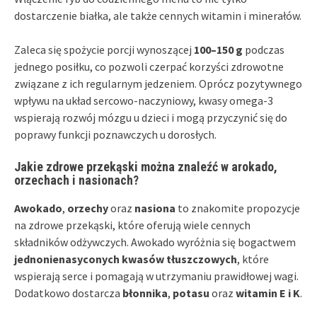
dostarczenie białka, ale także cennych witamin i minerałów.
Zaleca się spożycie porcji wynoszącej
100–150 g
podczas
jednego posiłku, co pozwoli czerpać korzyści zdrowotne
związane z ich regularnym jedzeniem. Oprócz pozytywnego
wpływu na układ sercowo-naczyniowy, kwasy omega-3
wspierają rozwój mózgu u dzieci i mogą przyczynić się do
poprawy funkcji poznawczych u dorosłych.
Jakie zdrowe przekąski można znaleźć w arokado,
orzechach i nasionach?
Awokado
,
orzechy
oraz
nasiona
to znakomite propozycje
na zdrowe przekąski, które oferują wiele cennych
składników odżywczych. Awokado wyróżnia się bogactwem
jednonienasyconych kwasów tłuszczowych
, które
wspierają serce i pomagają w utrzymaniu prawidłowej wagi.
Dodatkowo dostarcza
błonnika
,
potasu
oraz
witamin E i K
.