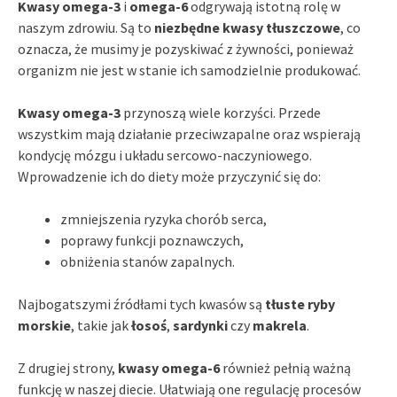
Kwasy omega-3
i
omega-6
odgrywają istotną rolę w
naszym zdrowiu. Są to
niezbędne kwasy tłuszczowe
, co
oznacza, że musimy je pozyskiwać z żywności, ponieważ
organizm nie jest w stanie ich samodzielnie produkować.
Kwasy omega-3
przynoszą wiele korzyści. Przede
wszystkim mają działanie przeciwzapalne oraz wspierają
kondycję mózgu i układu sercowo-naczyniowego.
Wprowadzenie ich do diety może przyczynić się do:
zmniejszenia ryzyka chorób serca,
poprawy funkcji poznawczych,
obniżenia stanów zapalnych.
Najbogatszymi źródłami tych kwasów są
tłuste ryby
morskie
, takie jak
łosoś
,
sardynki
czy
makrela
.
Z drugiej strony,
kwasy omega-6
również pełnią ważną
funkcję w naszej diecie. Ułatwiają one regulację procesów