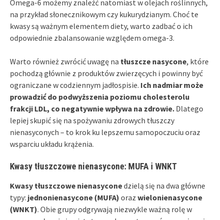
Omega-6 możemy znaleźć natomiast w olejach roślinnych,
na przykład słonecznikowym czy kukurydzianym. Choć te
kwasy są ważnym elementem diety, warto zadbać o ich
odpowiednie zbalansowanie względem omega-3.
Warto również zwrócić uwagę na
tłuszcze nasycone
, które
pochodzą głównie z produktów zwierzęcych i powinny być
ograniczane w codziennym jadłospisie.
Ich nadmiar może
prowadzić do podwyższenia poziomu cholesterolu
frakcji LDL, co negatywnie wpływa na zdrowie.
Dlatego
lepiej skupić się na spożywaniu zdrowych tłuszczy
nienasyconych – to krok ku lepszemu samopoczuciu oraz
wsparciu układu krążenia.
Kwasy tłuszczowe nienasycone: MUFA i WNKT
Kwasy tłuszczowe nienasycone
dzielą się na dwa główne
typy:
jednonienasycone (MUFA)
oraz
wielonienasycone
(WNKT)
. Obie grupy odgrywają niezwykle ważną rolę w