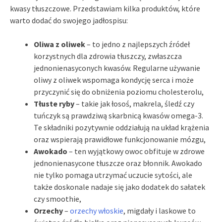
kwasy tłuszczowe. Przedstawiam kilka produktów, które
warto dodać do swojego jadłospisu:
Oliwa z oliwek
– to jedno z najlepszych źródeł
korzystnych dla zdrowia tłuszczy, zwłaszcza
jednonienasyconych kwasów. Regularne używanie
oliwy z oliwek wspomaga kondycję serca i może
przyczynić się do obniżenia poziomu cholesterolu,
Tłuste ryby
– takie jak łosoś, makrela, śledź czy
tuńczyk są prawdziwą skarbnicą kwasów omega-3.
Te składniki pozytywnie oddziałują na układ krążenia
oraz wspierają prawidłowe funkcjonowanie mózgu,
Awokado
– ten wyjątkowy owoc obfituje w zdrowe
jednonienasycone tłuszcze oraz błonnik. Awokado
nie tylko pomaga utrzymać uczucie sytości, ale
także doskonale nadaje się jako dodatek do sałatek
czy smoothie,
Orzechy
–
orzechy włoskie
, migdały i laskowe to