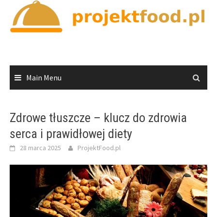
Skip
to
content
Main Menu
Zdrowe tłuszcze – klucz do zdrowia
serca i prawidłowej diety
28 marca 2025
ProjektFood.pl