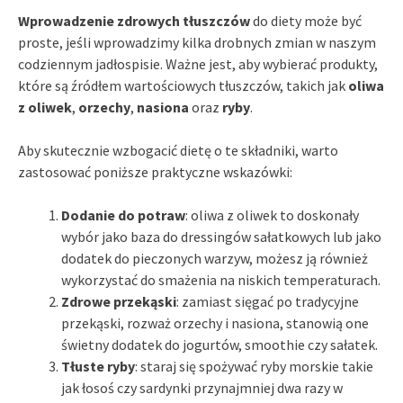
Wprowadzenie zdrowych tłuszczów
do diety może być
proste, jeśli wprowadzimy kilka drobnych zmian w naszym
codziennym jadłospisie. Ważne jest, aby wybierać produkty,
które są źródłem wartościowych tłuszczów, takich jak
oliwa
z oliwek
,
orzechy
,
nasiona
oraz
ryby
.
Aby skutecznie wzbogacić dietę o te składniki, warto
zastosować poniższe praktyczne wskazówki:
Dodanie do potraw
: oliwa z oliwek to doskonały
wybór jako baza do dressingów sałatkowych lub jako
dodatek do pieczonych warzyw, możesz ją również
wykorzystać do smażenia na niskich temperaturach.
Zdrowe przekąski
: zamiast sięgać po tradycyjne
przekąski, rozważ orzechy i nasiona, stanowią one
świetny dodatek do jogurtów, smoothie czy sałatek.
Tłuste ryby
: staraj się spożywać ryby morskie takie
jak łosoś czy sardynki przynajmniej dwa razy w