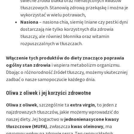
świetne źródła białka oraz nienasyconych kwasów
tłuszczowych. Stanowią zdrową przekąskę i można je
wykorzystać w wielu potrawach,
Nasiona
– nasiona chia, siemię lniane czy pestki dyni
dostarczają nie tylko korzystnych dla zdrowia
tłuszczy, ale również błonnika oraz witamin
rozpuszczalnych w tłuszczach.
Włączenie tych produktów do diety znacząco poprawia
ogólny stan zdrowia
i wspiera metabolizm organizmu.
Dbając o różnorodność źródeł tłuszczy, możemy skuteczniej
zadbać o nasze samopoczucie każdego dnia.
Oliwa z oliwek i jej korzyści zdrowotne
Oliwa z oliwek
, szczególnie ta
extra virgin
, to jeden z
najzdrowszych tłuszczów, jakie możemy wprowadzić do
naszej diety. Jej bogactwo w
jednonienasycone kwasy
tłuszczowe (MUFA)
, zwłaszcza
kwas oleinowy
, ma
ogromny wpływ na zdrowie serca. Ten cenny składnik