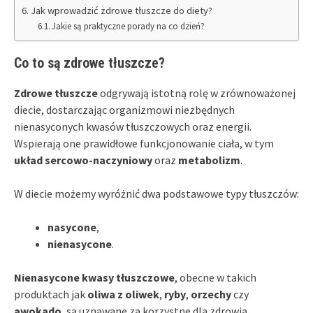
Jak wprowadzić zdrowe tłuszcze do diety?
Jakie są praktyczne porady na co dzień?
Co to są zdrowe tłuszcze?
Zdrowe tłuszcze
odgrywają istotną rolę w zrównoważonej
diecie, dostarczając organizmowi niezbędnych
nienasyconych kwasów tłuszczowych oraz energii.
Wspierają one prawidłowe funkcjonowanie ciała, w tym
układ sercowo-naczyniowy
oraz
metabolizm
.
W diecie możemy wyróżnić dwa podstawowe typy tłuszczów:
nasycone
,
nienasycone
.
Nienasycone kwasy tłuszczowe
, obecne w takich
produktach jak
oliwa z oliwek
,
ryby
,
orzechy
czy
awokado
, są uznawane za korzystne dla zdrowia.