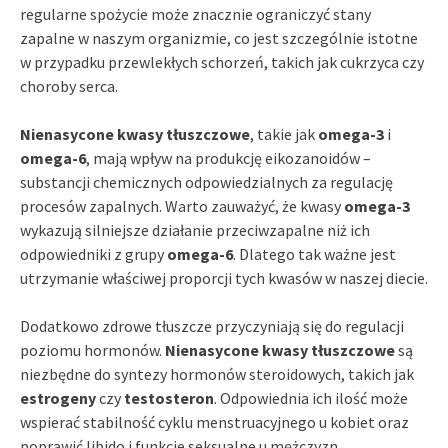
regularne spożycie może znacznie ograniczyć stany
zapalne w naszym organizmie, co jest szczególnie istotne
w przypadku przewlekłych schorzeń, takich jak cukrzyca czy
choroby serca.
Nienasycone kwasy tłuszczowe
, takie jak
omega-3
i
omega-6
, mają wpływ na produkcję eikozanoidów –
substancji chemicznych odpowiedzialnych za regulację
procesów zapalnych. Warto zauważyć, że kwasy
omega-3
wykazują silniejsze działanie przeciwzapalne niż ich
odpowiedniki z grupy
omega-6
. Dlatego tak ważne jest
utrzymanie właściwej proporcji tych kwasów w naszej diecie.
Dodatkowo zdrowe tłuszcze przyczyniają się do regulacji
poziomu hormonów.
Nienasycone kwasy tłuszczowe
są
niezbędne do syntezy hormonów steroidowych, takich jak
estrogeny
czy
testosteron
. Odpowiednia ich ilość może
wspierać stabilność cyklu menstruacyjnego u kobiet oraz
poprawić libido i funkcje seksualne u mężczyzn.