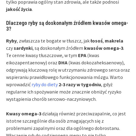
tylko poprawia ogólny stan zdrowia, ale także podnosi
jakość życia
.
Dlaczego ryby są doskonałym źródłem kwasów omega-
3?
Ryby
, zwłaszcza te bogate w tłuszcz, jak
łosoś
,
makrela
czy
sardynki
, są doskonałym źródłem
kwasów omega-3
.
Te cenne kwasy tłuszczowe, w tym
EPA
(kwas
eikozapentaenowy) oraz
DHA
(kwas dokozaheksaenowy),
odgrywają kluczową rolę w utrzymaniu zdrowego serca oraz
wspieraniu prawidłowego funkcjonowania mózgu. Warto
wprowadzić
ryby do diety
2-3 razy w tygodniu
, gdyż
regularne ich spożywanie może znacznie obniżyć ryzyko
wystąpienia chorób sercowo-naczyniowych.
Kwasy omega-3
działają również przeciwzapalnie, co jest
istotne szczególnie dla osób zmagających się z
problemami zapalnymi oraz dla ogólnego dobrostanu.
Włączenie ryb do codziennego menu to nie tylko