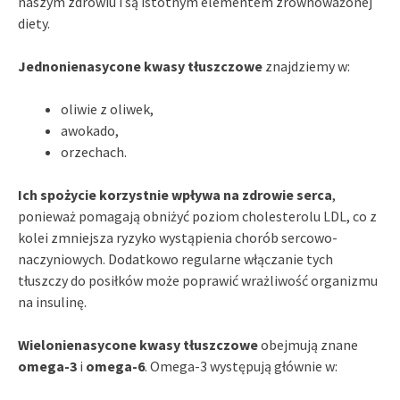
naszym zdrowiu i są istotnym elementem zrównoważonej
diety.
Jednonienasycone kwasy tłuszczowe
znajdziemy w:
oliwie z oliwek,
awokado,
orzechach.
Ich spożycie korzystnie wpływa na zdrowie serca
,
ponieważ pomagają obniżyć poziom cholesterolu LDL, co z
kolei zmniejsza ryzyko wystąpienia chorób sercowo-
naczyniowych. Dodatkowo regularne włączanie tych
tłuszczy do posiłków może poprawić wrażliwość organizmu
na insulinę.
Wielonienasycone kwasy tłuszczowe
obejmują znane
omega-3
i
omega-6
. Omega-3 występują głównie w: