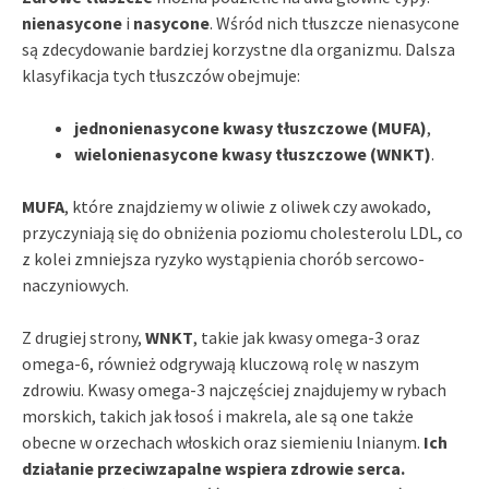
nienasycone
i
nasycone
. Wśród nich tłuszcze nienasycone
są zdecydowanie bardziej korzystne dla organizmu. Dalsza
klasyfikacja tych tłuszczów obejmuje:
jednonienasycone kwasy tłuszczowe (MUFA)
,
wielonienasycone kwasy tłuszczowe (WNKT)
.
MUFA
, które znajdziemy w oliwie z oliwek czy awokado,
przyczyniają się do obniżenia poziomu cholesterolu LDL, co
z kolei zmniejsza ryzyko wystąpienia chorób sercowo-
naczyniowych.
Z drugiej strony,
WNKT
, takie jak kwasy omega-3 oraz
omega-6, również odgrywają kluczową rolę w naszym
zdrowiu. Kwasy omega-3 najczęściej znajdujemy w rybach
morskich, takich jak łosoś i makrela, ale są one także
obecne w orzechach włoskich oraz siemieniu lnianym.
Ich
działanie przeciwzapalne wspiera zdrowie serca.