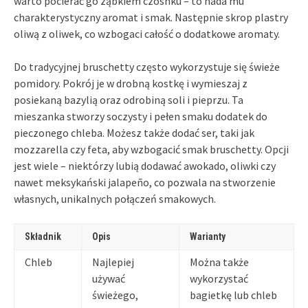
warto pocierać go ząbkiem czosnku – to nada mu
charakterystyczny aromat i smak. Następnie skrop plastry
oliwą z oliwek, co wzbogaci całość o dodatkowe aromaty.
Do tradycyjnej bruschetty często wykorzystuje się świeże
pomidory. Pokrój je w drobną kostkę i wymieszaj z
posiekaną bazylią oraz odrobiną soli i pieprzu. Ta
mieszanka stworzy soczysty i pełen smaku dodatek do
pieczonego chleba. Możesz także dodać ser, taki jak
mozzarella czy feta, aby wzbogacić smak bruschetty. Opcji
jest wiele – niektórzy lubią dodawać awokado, oliwki czy
nawet meksykański jalapeño, co pozwala na stworzenie
własnych, unikalnych połączeń smakowych.
Składnik
Opis
Warianty
Chleb
Najlepiej
Można także
używać
wykorzystać
świeżego,
bagietkę lub chleb