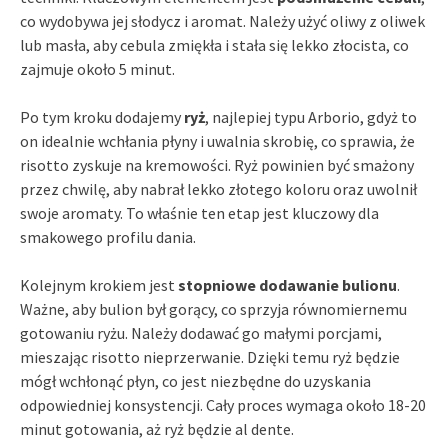
co wydobywa jej słodycz i aromat. Należy użyć oliwy z oliwek
lub masła, aby cebula zmiękła i stała się lekko złocista, co
zajmuje około 5 minut.
Po tym kroku dodajemy
ryż
, najlepiej typu Arborio, gdyż to
on idealnie wchłania płyny i uwalnia skrobię, co sprawia, że
risotto zyskuje na kremowości. Ryż powinien być smażony
przez chwilę, aby nabrał lekko złotego koloru oraz uwolnił
swoje aromaty. To właśnie ten etap jest kluczowy dla
smakowego profilu dania.
Kolejnym krokiem jest
stopniowe dodawanie bulionu
.
Ważne, aby bulion był gorący, co sprzyja równomiernemu
gotowaniu ryżu. Należy dodawać go małymi porcjami,
mieszając risotto nieprzerwanie. Dzięki temu ryż będzie
mógł wchłonąć płyn, co jest niezbędne do uzyskania
odpowiedniej konsystencji. Cały proces wymaga około 18-20
minut gotowania, aż ryż będzie al dente.