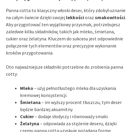
Panna cotta to klasyczny włoski deser, który zdobył uznanie
na całym świecie dzięki swojej
lekkości
oraz
smakowitości
.
Aby przygotować ten wyjątkowy przysmak, potrzebujesz
zaledwie kilku składników, takich jak mleko, śmietana,
cukier oraz żelatyna. Kluczem do sukcesu jest odpowiednie
połączenie tych elementów oraz precyzyjne wykonanie
kroków przygotowania.
Oto najważniejsze składniki potrzebne do zrobienia panna
cotty:
Mleko
– użyj pełnotłustego mleka dla uzyskania
kremowej konsystencji.
Śmietana
– im wyższy procent tłuszczu, tym deser
będzie bardziej aksamitny.
Cukier
– dodaje słodyczy i równoważy smaki.
Żelatyna
– odpowiada za stężenie deseru, dzięki
czemu panna cotta uzyskuje pożądaną formę.