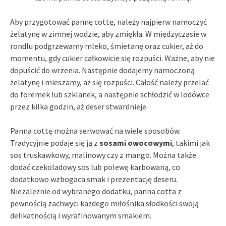
Aby przygotować pannę cottę, należy najpierw namoczyć
żelatynę w zimnej wodzie, aby zmiękła. W międzyczasie w
rondlu podgrzewamy mleko, śmietanę oraz cukier, aż do
momentu, gdy cukier całkowicie się rozpuści. Ważne, aby nie
dopuścić do wrzenia. Następnie dodajemy namoczoną
żelatynę i mieszamy, aż się rozpuści. Całość należy przelać
do foremek lub szklanek, a następnie schłodzić w lodówce
przez kilka godzin, aż deser stwardnieje.
Panna cottę można serwować na wiele sposobów.
Tradycyjnie podaje się ją z
sosami owocowymi
, takimi jak
sos truskawkowy, malinowy czy z mango. Można także
dodać czekoladowy sos lub polewę karbowaną, co
dodatkowo wzbogaca smak i prezentację deseru.
Niezależnie od wybranego dodatku, panna cotta z
pewnością zachwyci każdego miłośnika słodkości swoją
delikatnością i wyrafinowanym smakiem.