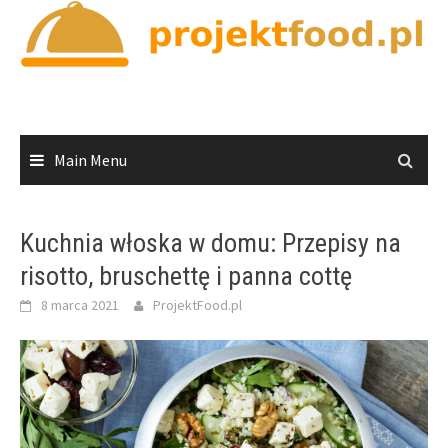
Skip
to
content
Main Menu
Kuchnia włoska w domu: Przepisy na
risotto, bruschettę i panna cottę
8 marca 2021
ProjektFood.pl