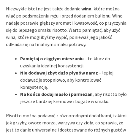
Niezwykle istotne jest także dodanie
wina
, które można
wlać po podsmażeniu ryżu i przed dodaniem bulionu. Wino
nadaje potrawie głębszy aromat i kwasowość, co przyczynia
się do lepszego smaku risotto. Warto pamiętać, aby użyć
wina, które moglibyśmy wypić, ponieważ jego jakość
odkłada się na finalnym smaku potrawy.
Pamiętaj o ciągłym mieszaniu
– to klucz do
uzyskania idealnej konsystencji.
Nie dodawaj zbyt dużo płynów naraz
– lepiej
dodawać je stopniowo, aby kontrolować
konsystencję.
Na końcu dodaj masło i parmezan
, aby risotto było
jeszcze bardziej kremowe i bogate w smaku.
Risotto można podawać z różnorodnymi dodatkami, takimi
jak grzyby, owoce morza, warzywa czy zioła, co sprawia, że
jest to danie uniwersalne i dostosowane do różnych gustów