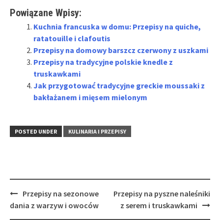
Powiązane Wpisy:
Kuchnia francuska w domu: Przepisy na quiche,
ratatouille i clafoutis
Przepisy na domowy barszcz czerwony z uszkami
Przepisy na tradycyjne polskie knedle z
truskawkami
Jak przygotować tradycyjne greckie moussaki z
bakłażanem i mięsem mielonym
POSTED UNDER
KULINARIA I PRZEPISY
Post
Przepisy na sezonowe
Przepisy na pyszne naleśniki
navigation
dania z warzyw i owoców
z serem i truskawkami