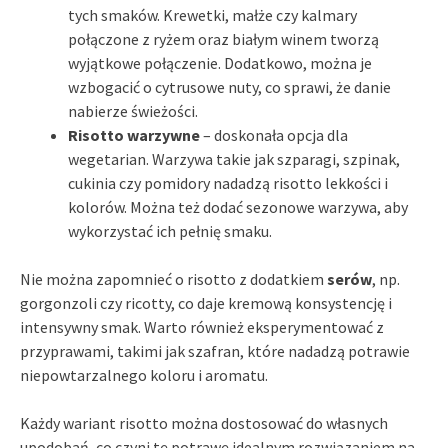
tych smaków. Krewetki, małże czy kalmary
połączone z ryżem oraz białym winem tworzą
wyjątkowe połączenie. Dodatkowo, można je
wzbogacić o cytrusowe nuty, co sprawi, że danie
nabierze świeżości.
Risotto warzywne
– doskonała opcja dla
wegetarian. Warzywa takie jak szparagi, szpinak,
cukinia czy pomidory nadadzą risotto lekkości i
kolorów. Można też dodać sezonowe warzywa, aby
wykorzystać ich pełnię smaku.
Nie można zapomnieć o risotto z dodatkiem
serów
, np.
gorgonzoli czy ricotty, co daje kremową konsystencję i
intensywny smak. Warto również eksperymentować z
przyprawami, takimi jak szafran, które nadadzą potrawie
niepowtarzalnego koloru i aromatu.
Każdy wariant risotto można dostosować do własnych
upodobań, co czyni tę potrawę idealnym rozwiązaniem na