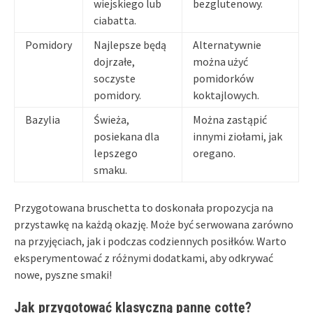
wiejskiego lub
bezglutenowy.
ciabatta.
Pomidory
Najlepsze będą
Alternatywnie
dojrzałe,
można użyć
soczyste
pomidorków
pomidory.
koktajlowych.
Bazylia
Świeża,
Można zastąpić
posiekana dla
innymi ziołami, jak
lepszego
oregano.
smaku.
Przygotowana bruschetta to doskonała propozycja na
przystawkę na każdą okazję. Może być serwowana zarówno
na przyjęciach, jak i podczas codziennych posiłków. Warto
eksperymentować z różnymi dodatkami, aby odkrywać
nowe, pyszne smaki!
Jak przygotować klasyczną pannę cottę?