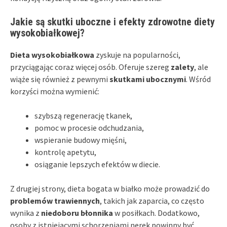
Jakie są skutki uboczne i efekty zdrowotne diety
wysokobiałkowej?
Dieta wysokobiałkowa
zyskuje na popularności,
przyciągając coraz więcej osób. Oferuje szereg
zalety
, ale
wiąże się również z pewnymi
skutkami ubocznymi
. Wśród
korzyści można wymienić:
szybszą regenerację tkanek,
pomoc w procesie odchudzania,
wspieranie budowy mięśni,
kontrolę apetytu,
osiąganie lepszych efektów w diecie.
Z drugiej strony, dieta bogata w białko może prowadzić do
problemów trawiennych
, takich jak zaparcia, co często
wynika z
niedoboru błonnika
w posiłkach. Dodatkowo,
osoby z istniejącymi schorzeniami nerek powinny być