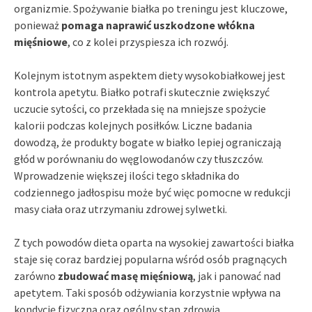
organizmie. Spożywanie białka po treningu jest kluczowe,
ponieważ
pomaga naprawić uszkodzone włókna
mięśniowe
, co z kolei przyspiesza ich rozwój.
Kolejnym istotnym aspektem diety wysokobiałkowej jest
kontrola apetytu. Białko potrafi skutecznie zwiększyć
uczucie sytości, co przekłada się na mniejsze spożycie
kalorii podczas kolejnych posiłków. Liczne badania
dowodzą, że produkty bogate w białko lepiej ograniczają
głód w porównaniu do węglowodanów czy tłuszczów.
Wprowadzenie większej ilości tego składnika do
codziennego jadłospisu może być więc pomocne w redukcji
masy ciała oraz utrzymaniu zdrowej sylwetki.
Z tych powodów dieta oparta na wysokiej zawartości białka
staje się coraz bardziej popularna wśród osób pragnących
zarówno
zbudować masę mięśniową
, jak i panować nad
apetytem. Taki sposób odżywiania korzystnie wpływa na
kondycję fizyczną oraz ogólny stan zdrowia.