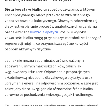
Dieta bogata w białko
to sposób odżywiania, w którym
ilość spożywanego białka przekracza
20%
dziennego
zapotrzebowania kalorycznego. Głównym założeniem tej
diety jest wspieranie procesów anabolicznych organizmu
oraz skuteczna
kontrola apetytu
. Posiłki o wysokiej
zawartości białka mogą przyspieszyć metabolizm i sprzyjać
regeneracji mięśni, co przynosi szczególne korzyści
osobom aktywnym fizycznie.
Jednak nie można zapominać o zrównoważonym
spożywaniu innych makroskładników, takich jak
węglowodany i tłuszcze. Odpowiednie proporcje tych
składników są niezbędne dla zdrowego stylu życia oraz
utrzymania energii na odpowiednim poziomie. Ważne jest
także, aby dieta uwzględniała różnorodne źródła białka –
zarówno te pochodzenia zwierzęcego, jak i roślinnego.
Co więcej, dieta bogata w białko może korzystnie wpłynąć