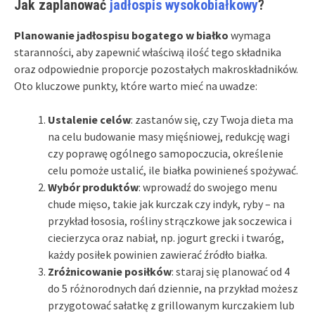
Jak zaplanować
jadłospis wysokobiałkowy
?
Planowanie jadłospisu bogatego w białko
wymaga
staranności, aby zapewnić właściwą ilość tego składnika
oraz odpowiednie proporcje pozostałych makroskładników.
Oto kluczowe punkty, które warto mieć na uwadze:
Ustalenie celów
: zastanów się, czy Twoja dieta ma
na celu budowanie masy mięśniowej, redukcję wagi
czy poprawę ogólnego samopoczucia, określenie
celu pomoże ustalić, ile białka powinieneś spożywać.
Wybór produktów
: wprowadź do swojego menu
chude mięso, takie jak kurczak czy indyk, ryby – na
przykład łososia, rośliny strączkowe jak soczewica i
ciecierzyca oraz nabiał, np. jogurt grecki i twaróg,
każdy posiłek powinien zawierać źródło białka.
Zróżnicowanie posiłków
: staraj się planować od 4
do 5 różnorodnych dań dziennie, na przykład możesz
przygotować sałatkę z grillowanym kurczakiem lub