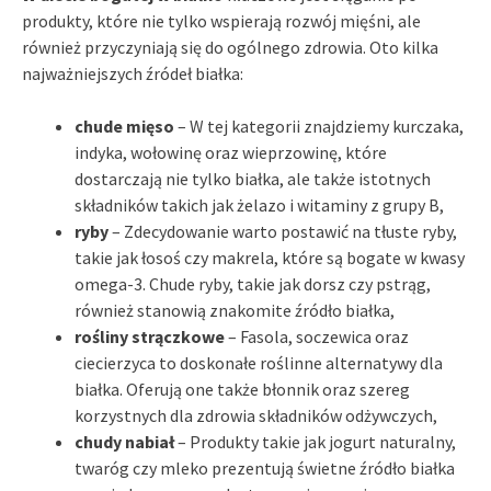
produkty, które nie tylko wspierają rozwój mięśni, ale
również przyczyniają się do ogólnego zdrowia. Oto kilka
najważniejszych źródeł białka:
chude mięso
– W tej kategorii znajdziemy kurczaka,
indyka, wołowinę oraz wieprzowinę, które
dostarczają nie tylko białka, ale także istotnych
składników takich jak żelazo i witaminy z grupy B,
ryby
– Zdecydowanie warto postawić na tłuste ryby,
takie jak łosoś czy makrela, które są bogate w kwasy
omega-3. Chude ryby, takie jak dorsz czy pstrąg,
również stanowią znakomite źródło białka,
rośliny strączkowe
– Fasola, soczewica oraz
ciecierzyca to doskonałe roślinne alternatywy dla
białka. Oferują one także błonnik oraz szereg
korzystnych dla zdrowia składników odżywczych,
chudy nabiał
– Produkty takie jak jogurt naturalny,
twaróg czy mleko prezentują świetne źródło białka