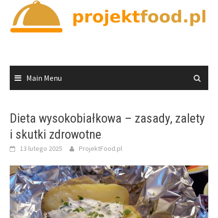
Skip
to
content
Main Menu
Dieta wysokobiałkowa – zasady, zalety
i skutki zdrowotne
13 lutego 2025
ProjektFood.pl