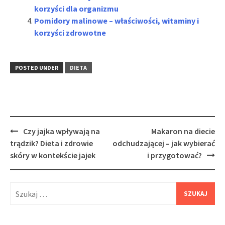
korzyści dla organizmu
Pomidory malinowe – właściwości, witaminy i
korzyści zdrowotne
POSTED UNDER
DIETA
Post
Czy jajka wpływają na
Makaron na diecie
navigation
trądzik? Dieta i zdrowie
odchudzającej – jak wybierać
skóry w kontekście jajek
i przygotować?
Szukaj: