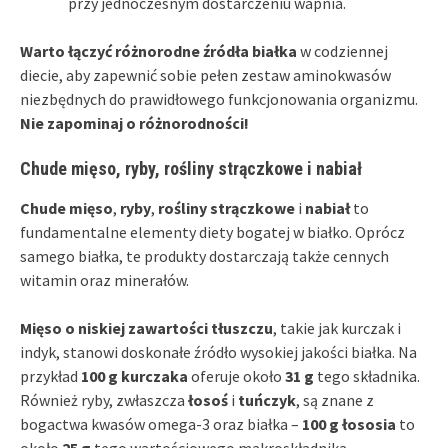
przy jednoczesnym dostarczeniu wapnia.
Warto łączyć różnorodne źródła białka
w codziennej
diecie, aby zapewnić sobie pełen zestaw aminokwasów
niezbędnych do prawidłowego funkcjonowania organizmu.
Nie zapominaj o różnorodności!
Chude mięso, ryby, rośliny strączkowe i nabiał
Chude mięso
,
ryby
,
rośliny strączkowe
i
nabiał
to
fundamentalne elementy diety bogatej w białko. Oprócz
samego białka, te produkty dostarczają także cennych
witamin oraz minerałów.
Mięso o niskiej zawartości tłuszczu
, takie jak kurczak i
indyk, stanowi doskonałe źródło wysokiej jakości białka. Na
przykład
100 g kurczaka
oferuje około
31 g
tego składnika.
Również ryby, zwłaszcza
łosoś
i
tuńczyk
, są znane z
bogactwa kwasów omega-3 oraz białka –
100 g łososia
to