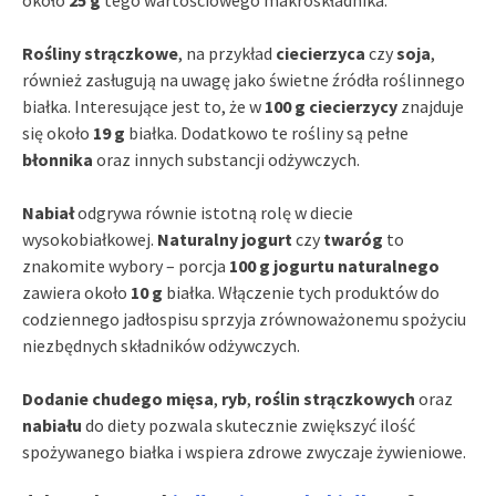
około
25 g
tego wartościowego makroskładnika.
Rośliny strączkowe
, na przykład
ciecierzyca
czy
soja
,
również zasługują na uwagę jako świetne źródła roślinnego
białka. Interesujące jest to, że w
100 g ciecierzycy
znajduje
się około
19 g
białka. Dodatkowo te rośliny są pełne
błonnika
oraz innych substancji odżywczych.
Nabiał
odgrywa równie istotną rolę w diecie
wysokobiałkowej.
Naturalny jogurt
czy
twaróg
to
znakomite wybory – porcja
100 g jogurtu naturalnego
zawiera około
10 g
białka. Włączenie tych produktów do
codziennego jadłospisu sprzyja zrównoważonemu spożyciu
niezbędnych składników odżywczych.
Dodanie chudego mięsa
,
ryb
,
roślin strączkowych
oraz
nabiału
do diety pozwala skutecznie zwiększyć ilość
spożywanego białka i wspiera zdrowe zwyczaje żywieniowe.