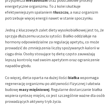
przyspiesza
metabolizm
oraz podstawowe procesy
energetyczne organizmu. To z kolei skutkuje
efektywniejszym spalaniem
tłuszczu
, a nasz organizm
potrzebuje więcej energii nawet w stanie spoczynku.
Jedną z kluczowych zalet diety wysokobiałkowej jest to, że
sprzyja dłuższemu uczuciu sytości. Białko oddziałuje na
hormony odpowiedzialne za regulację apetytu, co może
prowadzić do zmniejszenia liczby spożywanych kalorii w
ciągu dnia. Osoby stosujące tę dietę często zauważają
lepszą kontrolę nad swoim apetytem oraz ograniczenie
napadów głodu.
Co więcej, dieta oparta na dużej ilości
białka
wspomaga
regenerację organizmu po aktywności fizycznej i ułatwia
budowę
masy mięśniowej
. Regularne dostarczanie białka
wspiera syntezę mięśni, co jest szczególnie ważne dla osób
prowadzących aktywny tryb życia.