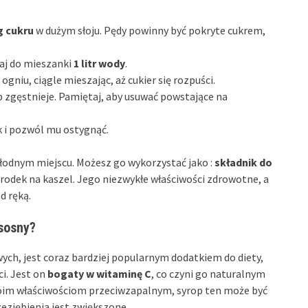
g cukru
w dużym słoju. Pędy powinny być pokryte cukrem,
daj do mieszanki
1 litr wody
.
ogniu, ciągle mieszając, aż cukier się rozpuści.
p zgęstnieje. Pamiętaj, aby usuwać powstające na
k i pozwól mu ostygnąć.
łodnym miejscu. Możesz go wykorzystać jako :
składnik do
środek na kaszel. Jego niezwykłe właściwości zdrowotne, a
d ręką.
 sosny?
ych, jest coraz bardziej popularnym dodatkiem do diety,
i. Jest on
bogaty w witaminę C
, co czyni go naturalnym
oim właściwościom przeciwzapalnym, syrop ten może być
zeziębienia jest zwiększone.