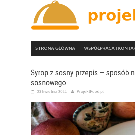
Skip
to
content
STRONA GŁÓWNA
WSPÓŁPRACA I KONTA
Syrop z sosny przepis – sposób 
sosnowego
23 kwietnia 2022
ProjektFood.pl