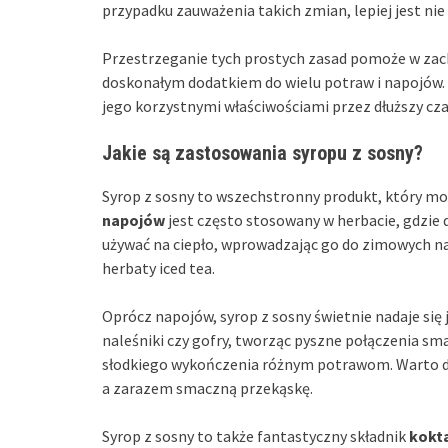
przypadku zauważenia takich zmian, lepiej jest n
Przestrzeganie tych prostych zasad pomoże w zach
doskonałym dodatkiem do wielu potraw i napojów.
jego korzystnymi właściwościami przez dłuższy cza
Jakie są zastosowania syropu z sosny?
Syrop z sosny to wszechstronny produkt, który m
napojów
jest często stosowany w herbacie, gdzi
używać na ciepło, wprowadzając go do zimowych na
herbaty iced tea.
Oprócz napojów, syrop z sosny świetnie nadaje się
naleśniki czy gofry, tworząc pyszne połączenia sm
słodkiego wykończenia różnym potrawom. Warto do
a zarazem smaczną przekąskę.
Syrop z sosny to także fantastyczny składnik
kokta