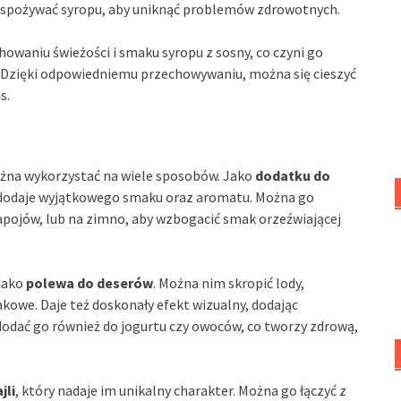
ie spożywać syropu, aby uniknąć problemów zdrowotnych.
owaniu świeżości i smaku syropu z sosny, co czyni go
 Dzięki odpowiedniemu przechowywaniu, można się cieszyć
s.
ożna wykorzystać na wiele sposobów. Jako
dodatku do
e dodaje wyjątkowego smaku oraz aromatu. Można go
pojów, lub na zimno, aby wzbogacić smak orzeźwiającej
 jako
polewa do deserów
. Można nim skropić lody,
akowe. Daje też doskonały efekt wizualny, dodając
dać go również do jogurtu czy owoców, co tworzy zdrową,
jli
, który nadaje im unikalny charakter. Można go łączyć z