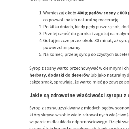
Wymieszaj około
400 g pędów sosny
z
800 
co pozwoli na ich naturalną macerację.
Po kilku dniach, kiedy pędy puszczą sok, do
Przelej całość do garnka i zagotuj na małym 
Gotuj jeszcze przez około 30 minut, aż syro
powierzchni pianę.
Na koniec, przelej syrop do czystych butele
Syrop z sosny warto przechowywać w ciemnym i ch
herbaty
,
dodatki do deserów
lub jako naturalny 
także smak, sprawiają, że warto mieć go zawsze po
Jakie są zdrowotne właściwości syropu z
Syrop z sosny, uzyskiwany z młodych pędów sosnow
który skrywa w sobie wiele zdrowotnych właściwośc
wsparciem dla układu odpornościowego. Dzięki sw
szczególnie korzystny w okresach, kiedy ryzyko pr