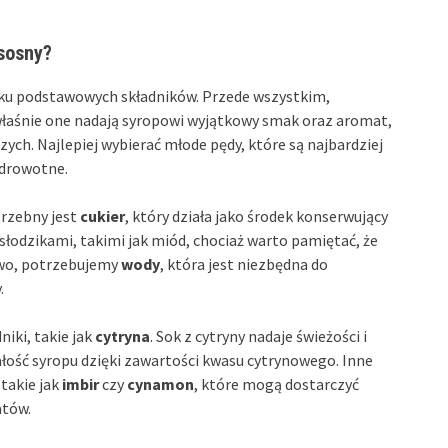
 sosny?
lku podstawowych składników. Przede wszystkim,
właśnie one nadają syropowi wyjątkowy smak oraz aromat,
ych. Najlepiej wybierać młode pędy, które są najbardziej
zdrowotne.
rzebny jest
cukier
, który działa jako środek konserwujący
słodzikami, takimi jak miód, chociaż warto pamiętać, że
owo, potrzebujemy
wody
, która jest niezbędna do
.
iki, takie jak
cytryna
. Sok z cytryny nadaje świeżości i
ość syropu dzięki zawartości kwasu cytrynowego. Inne
takie jak
imbir
czy
cynamon
, które mogą dostarczyć
atów.