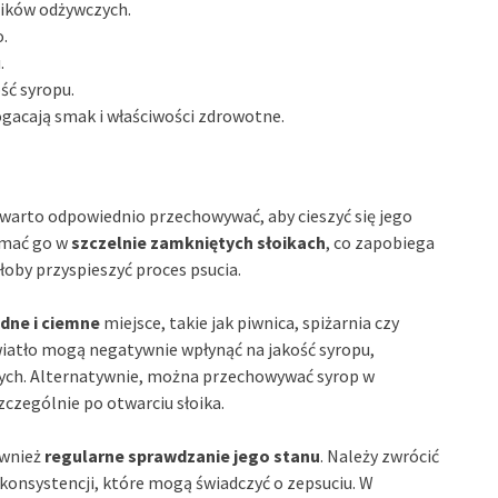
ników odżywczych.
o.
.
ść syropu.
ogacają smak i właściwości zdrowotne.
y warto odpowiednio przechowywać, aby cieszyć się jego
zymać go w
szczelnie zamkniętych słoikach
, co zapobiega
łoby przyspieszyć proces psucia.
dne i ciemne
miejsce, takie jak piwnica, spiżarnia czy
iatło mogą negatywnie wpłynąć na jakość syropu,
ych. Alternatywnie, można przechowywać syrop w
zczególnie po otwarciu słoika.
ównież
regularne sprawdzanie jego stanu
. Należy zwrócić
konsystencji, które mogą świadczyć o zepsuciu. W