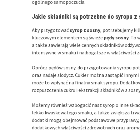
ogólnego samopoczucia.
Jakie składniki są potrzebne do syropu z
Aby przygotować
syrop z sosny
, potrzebujemy ki
kluczowym elementem są świeże
pędy sosny
. To 
a także zawierają wiele cennych składników odżywcz
intensywne w smaku i najbogatsze w właściwości 
Oprócz pędów sosny, do przygotowania syropu pot
oraz nadaje słodycz. Cukier można zastąpić innymi 
może to wpłynąć na finalny smak syropu. Dodatk
rozpuszczenia cukru i ekstrakcji składników z sosny
Możemy również wzbogacić nasz syrop o inne składn
lekko kwaskowatego smaku, a także zwiększa trwał
dodatki mogą obejmować podstawowe przyprawy, 
dodatkowych właściwości zdrowotnych oraz arom