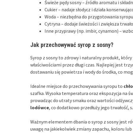
Świeże pędy sosny – źródło aromatu i skład
Cukier – nadaje słodycz i działa konserwując
Woda – niezbędna do przygotowania syropu
Cytryna – dodaje świeżości i zwiększa trwało
Inne przyprawy (np. imbir, cynamon) – wzb
Jak przechowywać syrop z sosny?
Syrop z sosny to zdrowy i naturalny produkt, któr
właściwościami przez długi czas. Najlepiej jest tr
dostawaniu się powietrza i wody do środka, co mog
Idealne miejsce do przechowywania syropu to
chło
szafka. Wysoka temperatura oraz ekspozycja na św
prowadząc do utraty smaku oraz wartości odżywcz
lodówce
, co dodatkowo przedłuży jego trwałość, s
Ważnym elementem dbania o syrop z sosny jest r
uwagę na jakiekolwiek zmiany zapachu, koloru lub 