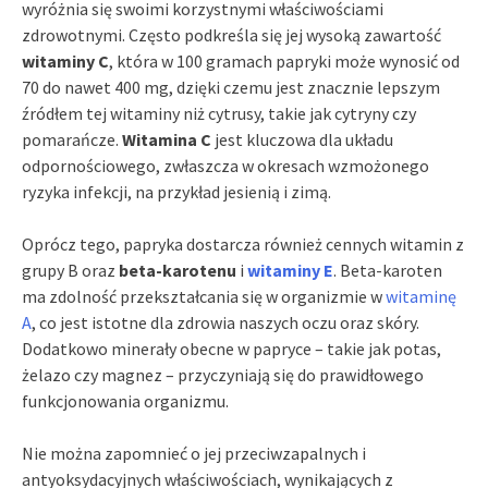
wyróżnia się swoimi korzystnymi właściwościami
zdrowotnymi. Często podkreśla się jej wysoką zawartość
witaminy C
, która w 100 gramach papryki może wynosić od
70 do nawet 400 mg, dzięki czemu jest znacznie lepszym
źródłem tej witaminy niż cytrusy, takie jak cytryny czy
pomarańcze.
Witamina C
jest kluczowa dla układu
odpornościowego, zwłaszcza w okresach wzmożonego
ryzyka infekcji, na przykład jesienią i zimą.
Oprócz tego, papryka dostarcza również cennych witamin z
grupy B oraz
beta-karotenu
i
witaminy E
. Beta-karoten
ma zdolność przekształcania się w organizmie w
witaminę
A
, co jest istotne dla zdrowia naszych oczu oraz skóry.
Dodatkowo minerały obecne w papryce – takie jak potas,
żelazo czy magnez – przyczyniają się do prawidłowego
funkcjonowania organizmu.
Nie można zapomnieć o jej przeciwzapalnych i
antyoksydacyjnych właściwościach, wynikających z