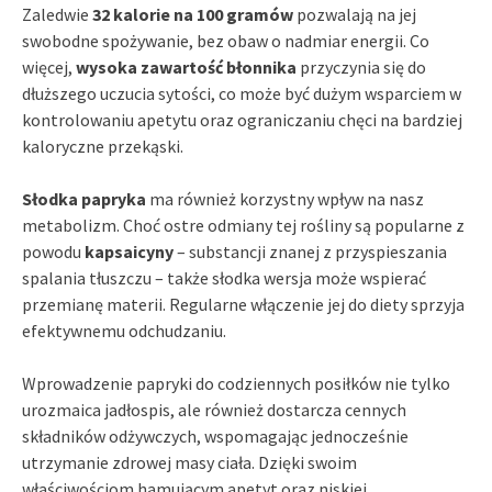
Zaledwie
32 kalorie na 100 gramów
pozwalają na jej
swobodne spożywanie, bez obaw o nadmiar energii. Co
więcej,
wysoka zawartość błonnika
przyczynia się do
dłuższego uczucia sytości, co może być dużym wsparciem w
kontrolowaniu apetytu oraz ograniczaniu chęci na bardziej
kaloryczne przekąski.
Słodka papryka
ma również korzystny wpływ na nasz
metabolizm. Choć ostre odmiany tej rośliny są popularne z
powodu
kapsaicyny
– substancji znanej z przyspieszania
spalania tłuszczu – także słodka wersja może wspierać
przemianę materii. Regularne włączenie jej do diety sprzyja
efektywnemu odchudzaniu.
Wprowadzenie papryki do codziennych posiłków nie tylko
urozmaica jadłospis, ale również dostarcza cennych
składników odżywczych, wspomagając jednocześnie
utrzymanie zdrowej masy ciała. Dzięki swoim
właściwościom hamującym apetyt oraz niskiej