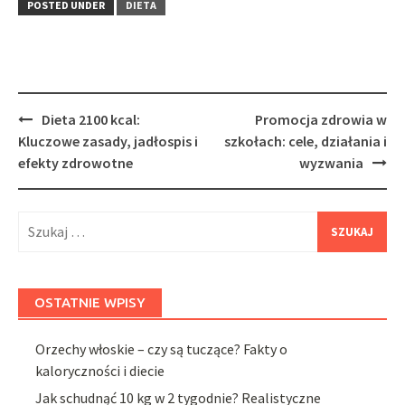
POSTED UNDER
DIETA
Post
Dieta 2100 kcal:
Promocja zdrowia w
navigation
Kluczowe zasady, jadłospis i
szkołach: cele, działania i
efekty zdrowotne
wyzwania
Szukaj:
OSTATNIE WPISY
Orzechy włoskie – czy są tuczące? Fakty o
kaloryczności i diecie
Jak schudnąć 10 kg w 2 tygodnie? Realistyczne