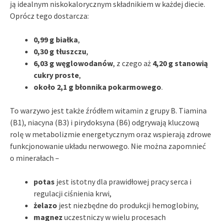
ją idealnym niskokalorycznym składnikiem w każdej diecie.
Oprócz tego dostarcza:
0,99 g białka
,
0,30 g tłuszczu
,
6,03 g węglowodanów
, z czego aż
4,20 g stanowią
cukry proste
,
około 2,1 g błonnika pokarmowego
.
To warzywo jest także źródłem witamin z grupy B. Tiamina
(B1), niacyna (B3) i pirydoksyna (B6) odgrywają kluczową
rolę w metabolizmie energetycznym oraz wspierają zdrowe
funkcjonowanie układu nerwowego. Nie można zapomnieć
o minerałach –
potas
jest istotny dla prawidłowej pracy serca i
regulacji ciśnienia krwi,
żelazo
jest niezbędne do produkcji hemoglobiny,
magnez
uczestniczy w wielu procesach