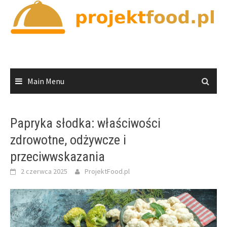
Skip
to
content
Main Menu
Papryka słodka: właściwości
zdrowotne, odżywcze i
przeciwwskazania
2 czerwca 2025
ProjektFood.pl