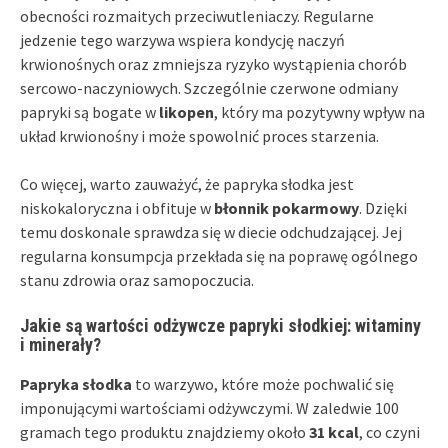
obecności rozmaitych przeciwutleniaczy. Regularne
jedzenie tego warzywa wspiera kondycję naczyń
krwionośnych oraz zmniejsza ryzyko wystąpienia chorób
sercowo-naczyniowych. Szczególnie czerwone odmiany
papryki są bogate w
likopen
, który ma pozytywny wpływ na
układ krwionośny i może spowolnić proces starzenia.
Co więcej, warto zauważyć, że papryka słodka jest
niskokaloryczna i obfituje w
błonnik pokarmowy
. Dzięki
temu doskonale sprawdza się w diecie odchudzającej. Jej
regularna konsumpcja przekłada się na poprawę ogólnego
stanu zdrowia oraz samopoczucia.
Jakie są wartości odżywcze papryki słodkiej: witaminy
i minerały?
Papryka słodka
to warzywo, które może pochwalić się
imponującymi wartościami odżywczymi. W zaledwie 100
gramach tego produktu znajdziemy około
31 kcal
, co czyni