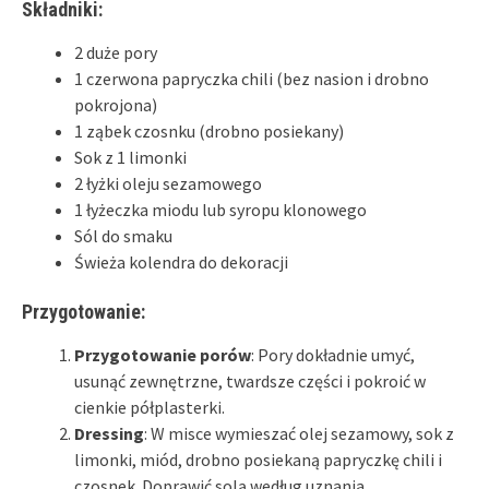
Składniki:
2 duże pory
1 czerwona papryczka chili (bez nasion i drobno
pokrojona)
1 ząbek czosnku (drobno posiekany)
Sok z 1 limonki
2 łyżki oleju sezamowego
1 łyżeczka miodu lub syropu klonowego
Sól do smaku
Świeża kolendra do dekoracji
Przygotowanie:
Przygotowanie porów
: Pory dokładnie umyć,
usunąć zewnętrzne, twardsze części i pokroić w
cienkie półplasterki.
Dressing
: W misce wymieszać olej sezamowy, sok z
limonki, miód, drobno posiekaną papryczkę chili i
czosnek. Doprawić solą według uznania.