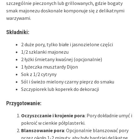
szczególnie pieczonych lub grillowanych, gdzie bogaty
smak majonezu doskonale komponuje się z delikatnymi
warzywami.
Składniki:
2 duże pory, tylko białe i jasnozielone części
1/2 szklanki majonezu
2 łyżki śmietany kwaśnej (opcjonalnie)
1 łyżeczka musztardy Dijon
Sok z 1/2 cytryny
Sól i świeżo mielony czarny pieprz do smaku
Szczypiorek lub koperek do dekoracji
Przygotowanie:
Oczyszczanie i krojenie pora
: Pory dokładnie umyć i
pokroić w cienkie półplasterki.
Blanszowanie pora
: Opcjonalnie blanszować pory
przez około 1-2 minuty, aby były bardziej delikatne.