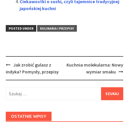
Ciekawostki o sushi, czyli tajemnice tradycyjnej
japońskiej kuchni
POSTED UNDER
KULINARIA I PRZEPISY
Post
Jak zrobić gulasz z
Kuchnia molekularna: Nowy
navigation
indyka? Pomysły, przepisy
wymiar smaku
Szukaj:
OSTATNIE WPISY