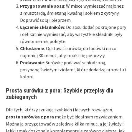
Przygotowanie sosu
: W misce wymieszać majonez
z musztardą, śmietaną kwaśną i sokiem z cytryny.
Doprawić solą i pieprzem.
Łączenie składników
: Do sosu dodać pokrojone pory
i delikatnie wymieszać, aby wszystkie składniki były
równomiernie pokryte.
Chłodzenie
: Odstawić surówkę do lodówki na co
najmniej 30 minut, aby smaki się połączyły.
Podawanie
: Surówkę podawać schłodzoną,
posypaną świeżymi ziołami, które dodadzą aromatu i
koloru.
Prosta surówka z pora: Szybkie przepisy dla
zabieganych
Dla tych, którzy szukają szybkich i łatwych rozwiązań,
prosta surówka z pora
może być idealnym rozwiązaniem.
Można ją przygotować w zaledwie kilka minut, a jej świeży i
lekki smak doskonale komplementuje zarówno cięższe, jak