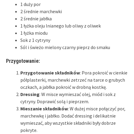
1 duży por
2 średnie marchewki
2 średnie jabłka
1 łyżka oleju lnianego lub oliwy z oliwek
1 łyżka miodu
Sok z 1 cytryny
Sól i świeżo mielony czarny pieprz do smaku
Przygotowanie:
Przygotowanie składników
: Pora pokroić w cienkie
półplasterki, marchewki zetrzeć na tarce o grubych
oczkach, a jabłka pokroić w drobną kostkę.
Dressing
: W misce wymieszać olej, miód i sok z
cytryny. Doprawić solą i pieprzem.
Mieszanie składników
: W dużej misce połączyć por,
marchewkę i jabłko. Dodać dressing i delikatnie
wymieszać, aby wszystkie składniki były dobrze
pokryte.