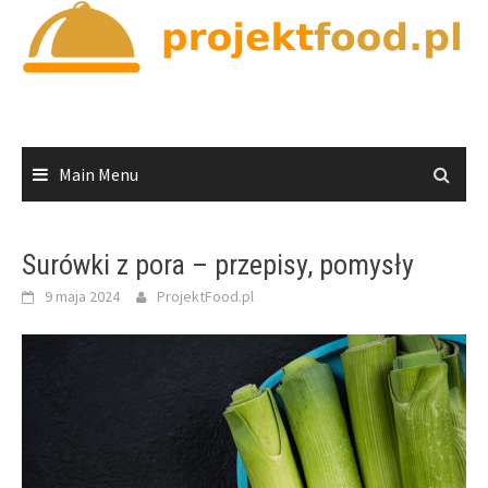
Skip
to
content
Main Menu
Surówki z pora – przepisy, pomysły
9 maja 2024
ProjektFood.pl