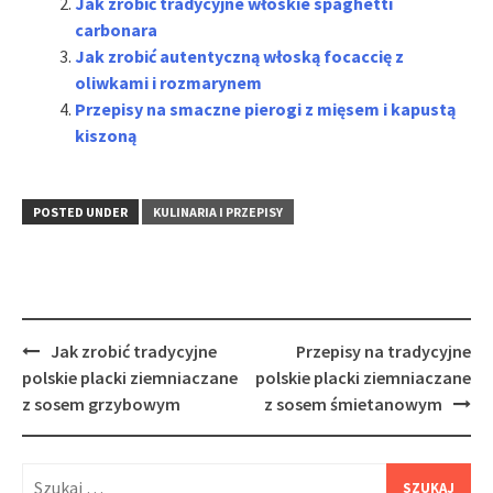
Jak zrobić tradycyjne włoskie spaghetti
carbonara
Jak zrobić autentyczną włoską focaccię z
oliwkami i rozmarynem
Przepisy na smaczne pierogi z mięsem i kapustą
kiszoną
POSTED UNDER
KULINARIA I PRZEPISY
Post
Jak zrobić tradycyjne
Przepisy na tradycyjne
navigation
polskie placki ziemniaczane
polskie placki ziemniaczane
z sosem grzybowym
z sosem śmietanowym
Szukaj: