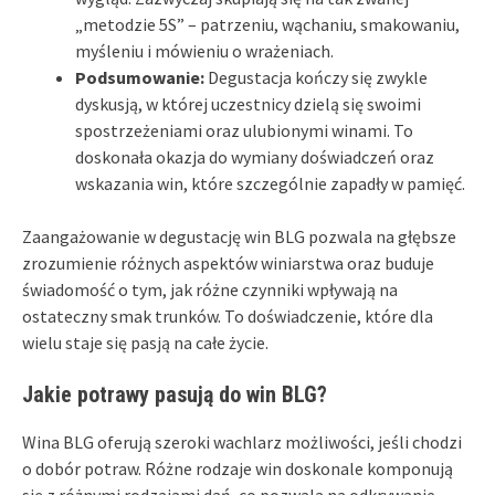
„metodzie 5S” – patrzeniu, wąchaniu, smakowaniu,
myśleniu i mówieniu o wrażeniach.
Podsumowanie:
Degustacja kończy się zwykle
dyskusją, w której uczestnicy dzielą się swoimi
spostrzeżeniami oraz ulubionymi winami. To
doskonała okazja do wymiany doświadczeń oraz
wskazania win, które szczególnie zapadły w pamięć.
Zaangażowanie w degustację win BLG pozwala na głębsze
zrozumienie różnych aspektów winiarstwa oraz buduje
świadomość o tym, jak różne czynniki wpływają na
ostateczny smak trunków. To doświadczenie, które dla
wielu staje się pasją na całe życie.
Jakie potrawy pasują do win BLG?
Wina BLG oferują szeroki wachlarz możliwości, jeśli chodzi
o dobór potraw. Różne rodzaje win doskonale komponują
się z różnymi rodzajami dań, co pozwala na odkrywanie