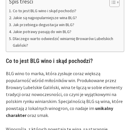
Spis treści
Co to jest BLG wino i skąd pochodzi?
Jakie są najpopularniejsze wina BLG?
Jak przebiega degustacja win BLG?
Jakie potrawy pasują do win BLG?
Dlaczego warto odwiedzić winiarnię Browarów Lubelskich
Galiński?
Co to jest BLG wino i skąd pochodzi?
BLG wino to marka, która zyskuje coraz większą
popularność wśród miłośników win. Produkowane przez
Browary Lubelskie Galiński, wina te łączą w sobie elementy
tradycji oraz nowoczesności, co czyni je wyjątkowymi na
polskim rynku winiarskim. Specjalnością BLG są wina, które
powstają z lokalnych winogron, co nadaje im
unikalny
charakter
oraz smak.
Winorośla, z których powstają te wina, są starannie