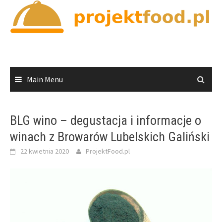
Skip
to
content
Main Menu
BLG wino – degustacja i informacje o
winach z Browarów Lubelskich Galiński
22 kwietnia 2020
ProjektFood.pl