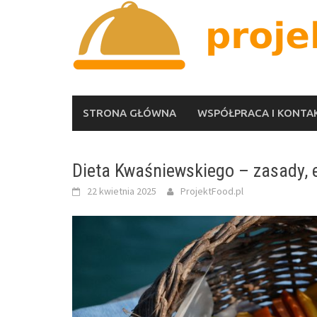
Skip
to
content
STRONA GŁÓWNA
WSPÓŁPRACA I KONTA
Dieta Kwaśniewskiego – zasady, e
22 kwietnia 2025
ProjektFood.pl