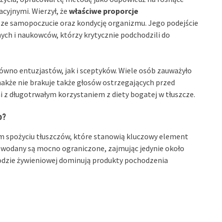
acyjnymi. Wierzył, że
właściwe proporcje
ze samopoczucie oraz kondycję organizmu. Jego podejście
ch i naukowców, którzy krytycznie podchodzili do
ówno entuzjastów, jak i sceptyków. Wiele osób zauważyło
nakże nie brakuje także głosów ostrzegających przed
 długotrwałym korzystaniem z diety bogatej w tłuszcze.
o?
m spożyciu tłuszczów, które stanowią kluczowy element
owodany są mocno ograniczone, zajmując jedynie około
odzie żywieniowej dominują produkty pochodzenia