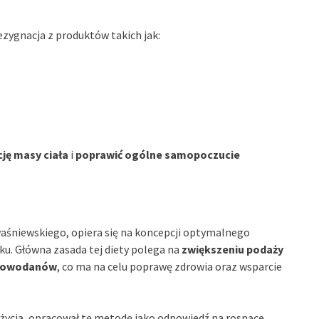
zygnacja z produktów takich jak:
ję masy ciała
i
poprawić ogólne samopoczucie
aśniewskiego, opiera się na koncepcji optymalnego
eku. Główna zasada tej diety polega na
zwiększeniu podaży
glowodanów
, co ma na celu poprawę zdrowia oraz wsparcie
 życia, opracował tę metodę jako odpowiedź na rosnące