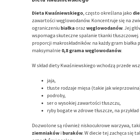
Dieta Kwaśniewskiego
, często określana jako
di
zawartości węglowodanów. Koncentruje się na zwi
ograniczeniu
białka
oraz
węglowodanów
. Jej g
wspomaga skuteczne spalanie tkanki tłuszczowej. 
proporcji makroskładników: na każdy gram białka
maksymalnie
0,8 grama węglowodanów
.
W skład diety Kwaśniewskiego wchodzą przede wsz
jaja,
tłuste rodzaje mięsa (takie jak wieprzowina
podroby,
ser o wysokiej zawartości tłuszczu,
ryby bogate w zdrowe tłuszcze, na przykład 
Dozwolone są również niskocukrowe warzywa, taki
ziemniaków
i
buraków
. W diecie tej zachęca się t