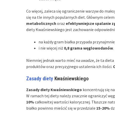
Co więcej, zaleca się ograniczenie warzyw do mak
się na tle innych popularnych diet. Głównym cele
metabolicznych
oraz
efektywniejsze spalanie 
diety Kwaśniewskiego jest zachowanie odpowiedni
na każdy gram białka przypada przynajmnie
i nie więcej niż
0,8 grama węglowodanów
.
Niemniej jednak warto mieć na uwadze, że ta diet
produktów oraz precyzyjnego ustalenia ich ilości.
O
Zasady diety
Kwaśniewskiego
Zasady diety Kwaśniewskiego
koncentrują się na
W ramach tej diety należy znacznie ograniczyć wę
10%
całkowitej wartości kalorycznej. Tłuszcze na
białko powinno mieścić się w przedziale
15-20%
dz