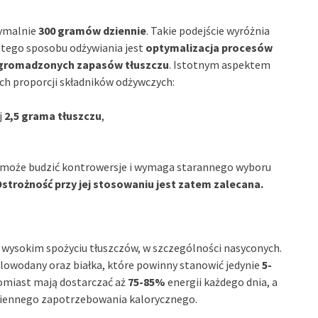
symalnie
300 gramów dziennie
. Takie podejście wyróżnia
m tego sposobu odżywiania jest
optymalizacja procesów
zgromadzonych zapasów tłuszczu
. Istotnym aspektem
ch proporcji składników odżywczych:
j
2,5 grama tłuszczu
,
a może budzić kontrowersje i wymaga starannego wyboru
strożność przy jej stosowaniu jest zatem zalecana.
 wysokim spożyciu tłuszczów, w szczególności nasyconych.
glowodany oraz białka, które powinny stanowić jedynie
5-
tomiast mają dostarczać aż
75-85%
energii każdego dnia, a
iennego zapotrzebowania kalorycznego.