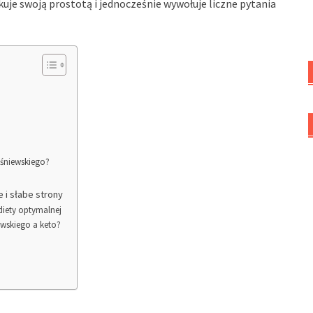
akuje swoją prostotą i jednocześnie wywołuje liczne pytania
aśniewskiego?
 i słabe strony
diety optymalnej
ewskiego a keto?