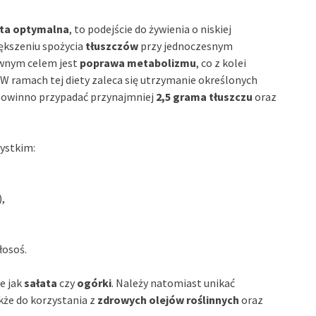
eta optymalna
, to podejście do żywienia o niskiej
ększeniu spożycia
tłuszczów
przy jednoczesnym
łównym celem jest
poprawa metabolizmu
, co z kolei
W ramach tej diety zaleca się utrzymanie określonych
 powinno przypadać przynajmniej
2,5 grama tłuszczu
oraz
ystkim:
),
łosoś.
e jak
sałata
czy
ogórki
. Należy natomiast unikać
akże do korzystania z
zdrowych olejów roślinnych
oraz