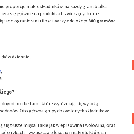
e proporcje makroskładników: na każdy gram białka
opiera się głównie na produktach zwierzęcych oraz
iętać o ograniczeniu ilości warzyw do około
300 gramów
iłków dziennie,
a
,
a.
kiego?
odnymi produktami, które wyróżniają się wysoką
lowodanów. Oto główne grupy dozwolonych składników:
ują się tłuste mięsa, takie jak wieprzowina i wołowina, oraz
ać o rybach – zwłaszcza o łososiu i makreli, które są