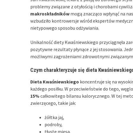
problemy związane z otyłością i chorobami cywiliz
makroskładników
mogą znacząco wpłynąć na nas
wzbudziło kontrowersje wśród ekspertów medyczny
nietypowego sposobu odżywiania.
Unikalność diety Kwaśniewskiego przyciągnęła zar
pozytywne rezultaty płynące z jej stosowania. Jed
możliwymi zagrożeniami zdrowotnymi związanymi z
Czym charakteryzuje się dieta Kwaśniewskieg
Dieta Kwaśniewskiego
koncentruje się na wysoki
każdego posiłku. W przeciwieństwie do tego, węgl
15%
całkowitego bilansu kalorycznego. W tej met
zwierzęcego, takie jak:
żółtka jaj,
podroby,
tłuste mięsa.