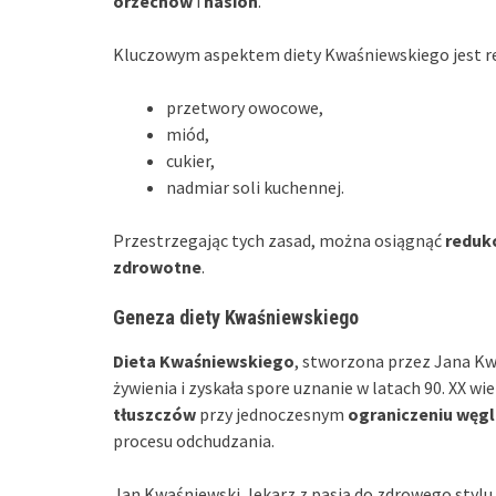
orzechów
i
nasion
.
Kluczowym aspektem diety Kwaśniewskiego jest re
przetwory owocowe,
miód,
cukier,
nadmiar soli kuchennej.
Przestrzegając tych zasad, można osiągnąć
redukc
zdrowotne
.
Geneza diety Kwaśniewskiego
Dieta Kwaśniewskiego
, stworzona przez Jana Kw
żywienia i zyskała spore uznanie w latach 90. XX wi
tłuszczów
przy jednoczesnym
ograniczeniu wę
procesu odchudzania.
Jan Kwaśniewski, lekarz z pasją do zdrowego stylu